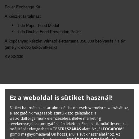
Roller Exchange Kit.
A készlet tartalmaz:
1 db Paper Feed Modul
1 db Double Feed Prevention Roller
A kopóanyag készlet várható élettartama 350.000 beolvasás / 1 év
(amelyik előbb bekövetkezik)
KV-SS039
Termékinfó
Ez a weboldal is sütiket használ!
Kategóriák
Panasonic
Kopó-és tisztítóanyagok
Sütiket használunk a tartalmak és hirdetések személyre szabásához,
a látogatóink magasabb szintű kiszolgálásához, a
Cikkszám:
KV-SS039
weboldalforgalmunk elemzéséhez, illetve marketing
Márka:
Panasonic
tevékenységünk támogatása érdekében. Ezen sütik működésének a
beállítását elvégezheti a
TESTRESZABÁS
alatt. Az „
ELFOGADOM
”
gomb megnyomásával Ön hozzájárul a sütik használatához. Az