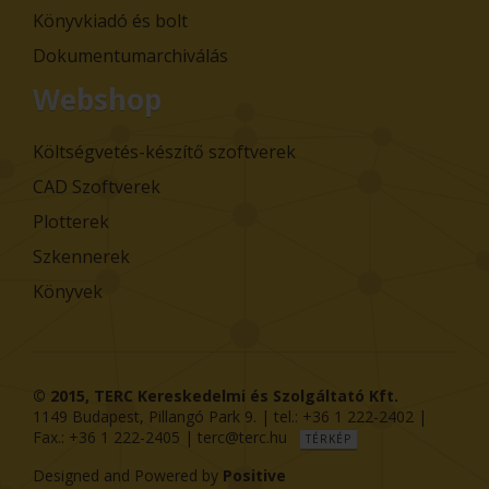
Könyvkiadó és bolt
Dokumentumarchiválás
Webshop
Költségvetés-készítő szoftverek
CAD Szoftverek
Plotterek
Szkennerek
Könyvek
© 2015,
TERC Kereskedelmi és Szolgáltató Kft.
1149
Budapest
,
Pillangó Park 9
. | tel.:
+36 1 222-2402
|
Fax.:
+36 1 222-2405
|
terc@terc.hu
TÉRKÉP
Designed and Powered by
Positive