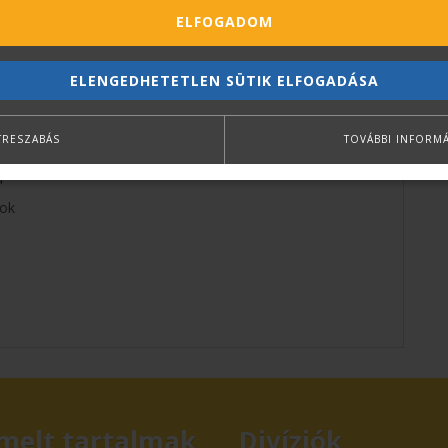
ELFOGADOM
ELENGEDHETETLEN SÜTIK ELFOGADÁSA
ás
TRESZABÁS
TOVÁBBI INFORM
a
sok
melt tartalmak
Divíziók