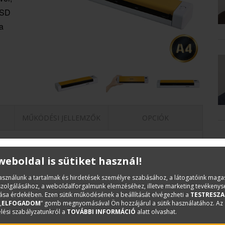
 SD
a
MŰKÖDÉSI JELLEMZŐK
OPCIÓK
 weboldal is sütiket használ!
olyton úton lévőknek
használunk a tartalmak és hirdetések személyre szabásához, a látogatóink mag
iszolgálásához, a weboldalforgalmunk elemzéséhez, illetve marketing tevékeny
sa érdekében. Ezen sütik működésének a beállítását elvégezheti a
TESTRESZA
„
ELFOGADOM
” gomb megnyomásával Ön hozzájárul a sütik használatához. Az
lési szabályzatunkról a
TOVÁBBI INFORMÁCIÓ
alatt olvashat.
ásodperc alatt (A4, színes, 300 dpi)