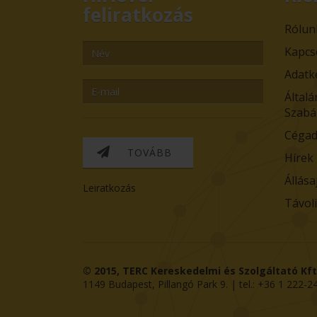
feliratkozás
Rólun
Kapcs
Adatk
Általá
Szabá
Cégad
TOVÁBB
Hírek
Állása
Leiratkozás
Távol
© 2015,
TERC Kereskedelmi és Szolgáltató Kft
1149
Budapest
,
Pillangó Park 9
. | tel.:
+36 1 222-2