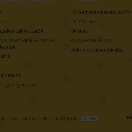
k
Költségvetés-készítő szoft
olat
CAD Stúdió
ezelési tájékoztatók
Oktatás
nos Szerződési Feltételek,
Könyvkiadó és bolt
lyzatok
Dokumentumarchiválás
atok
jánlataink
i segítségnyújtás
.
De
402
| Fax.:
+36 1 222-2405
|
terc@terc.hu
TÉRKÉP