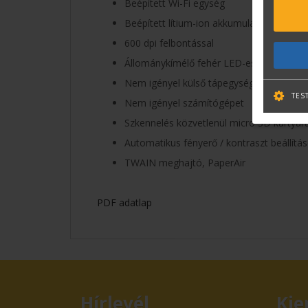
Beépített Wi-Fi egység
Beépített lítium-ion akkumulátor
600 dpi felbontással
Állománykímélő fehér LED-es megvilágít
Nem igényel külső tápegységet
TES
Nem igényel számítógépet
Szkennelés közvetlenül micro SD kártyár
Automatikus fényerő / kontraszt beállítá
TWAIN meghajtó, PaperAir
PDF adatlap
Hírlevél
Kie