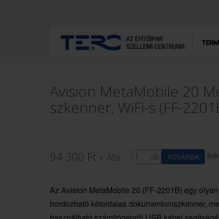
TERM
Avision MetaMobile 20 Mo
szkenner, WiFi-s (FF-2201
94 300
Ft
+ Áfa
Rak
db
KOSÁRBA
Az Avision MetaMobile 20 (FF-2201B) egy olyan
hordozható kétoldalas dokumentumszkenner, me
használható számítógépről USB kábel segítségé