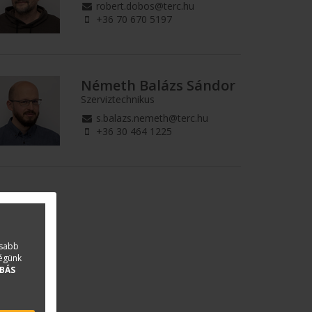
robert.dobos@terc.hu
+36 70 670 5197
Németh Balázs Sándor
Szerviztechnikus
s.balazs.nemeth@terc.hu
+36 30 464 1225
asabb
ségünk
BÁS