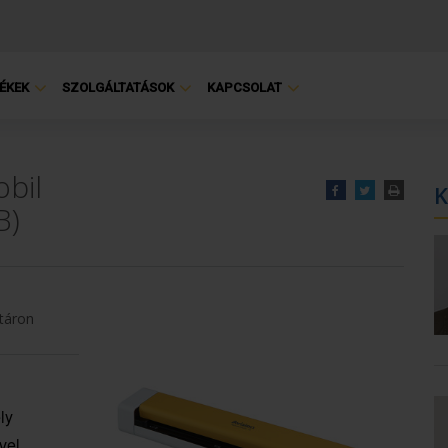
ÉKEK
SZOLGÁLTATÁSOK
KAPCSOLAT
bil
K
B)
táron
ly
vel,