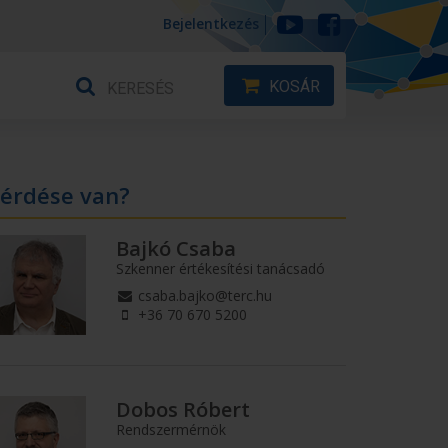
Bejelentkezés
KOSÁR
érdése van?
Bajkó Csaba
Szkenner értékesítési tanácsadó
csaba.bajko@terc.hu
+36 70 670 5200
Dobos Róbert
Rendszermérnök