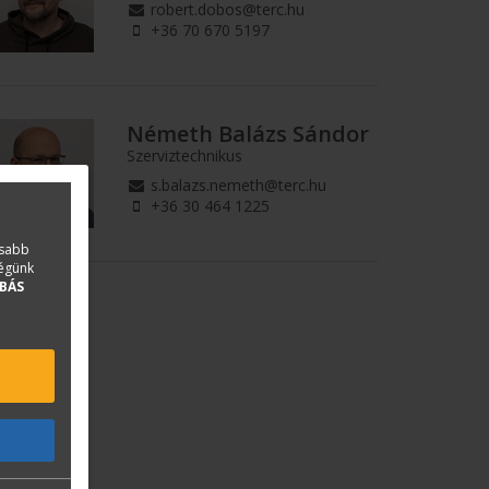
robert.dobos@terc.hu
+36 70 670 5197
Németh Balázs Sándor
Szerviztechnikus
s.balazs.nemeth@terc.hu
+36 30 464 1225
asabb
ségünk
BÁS