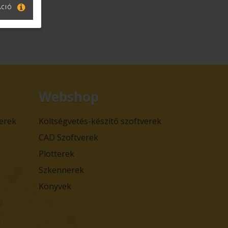
ÁCIÓ
Webshop
verek
Költségvetés-készítő szoftverek
CAD Szoftverek
Plotterek
Szkennerek
Könyvek