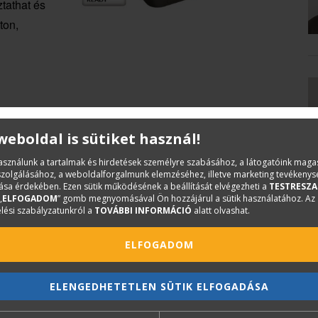
tathat és
ton,
 weboldal is sütiket használ!
MŰKÖDÉSI JELLEMZŐK
DOKUMENTUMOK
használunk a tartalmak és hirdetések személyre szabásához, a látogatóink mag
iszolgálásához, a weboldalforgalmunk elemzéséhez, illetve marketing tevékeny
sa érdekében. Ezen sütik működésének a beállítását elvégezheti a
TESTRESZA
„
ELFOGADOM
” gomb megnyomásával Ön hozzájárul a sütik használatához. Az
lési szabályzatunkról a
TOVÁBBI INFORMÁCIÓ
alatt olvashat.
ELFOGADOM
zámítógépe, valamint a szkenner között (akár több száz
is eléri és használhatja
ELENGEDHETETLEN SÜTIK ELFOGADÁSA
ánt használható
minal Server, Hyper-V) is használható
öveli az iroda termelékenységét