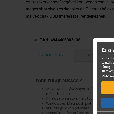
eszközszerver segítségével könnyedén csatlakoz
megoszthat olyan eszközöket az Ethernet hálóza
melyek csak USB interfésszel rendelkeznek.
EAN: 4944406005138
Ez a
TERMÉKLEÍRÁS
RÉSZLETEK
Sütiket 
szintű k
támogatá
alatt. Az 
adatkeze
FŐBB TULAJDONSÁGOK
Megnöveli a távolságot a felhasználó s
méter is lehet)
A hálózaton a szkennert több felhasználó 
Windows és Macintosh platformon egyar
Virtuális gépeken (VMware, Citrix, MS Ter
Minimális befektetéssel jelentősen megn