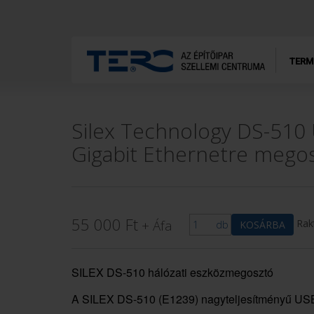
TERM
Silex Technology DS-510 
Gigabit Ethernetre mego
55 000
Ft
+ Áfa
Rak
db
KOSÁRBA
SILEX DS-510 hálózati eszközmegosztó
A SILEX DS-510 (E1239) nagyteljesítményű US