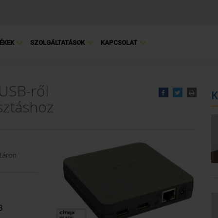
ÉKEK
SZOLGÁLTATÁSOK
KAPCSOLAT
USB-ről
K
sztáshoz
táron
B