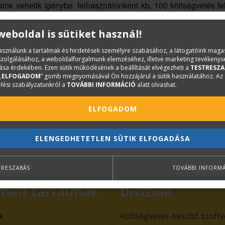
nk vehetik igénybe, felhasználónként kb. 100 költségvetés fel
 weboldal is sütiket használ!
ogramban egy másik szolgáltatás, a dokumentumtár lehetősége,
használunk a tartalmak és hirdetések személyre szabásához, a látogatóink mag
iszolgálásához, a weboldalforgalmunk elemzéséhez, illetve marketing tevékeny
sa érdekében. Ezen sütik működésének a beállítását elvégezheti a
TESTRESZA
ak az alkalmazásával minden felhasználó részére a következ
„
ELFOGADOM
” gomb megnyomásával Ön hozzájárul a sütik használatához. Az
tt a dokumentumtárból válik elérhetővé és letölthetővé a díjbe
lési szabályzatunkról a
TOVÁBBI INFORMÁCIÓ
alatt olvashat.
 mennyiségű papírfelhasználásunk és postai költségünk re
ELFOGADOM
kező
linken
olvasható.
ELENGEDHETETLEN SÜTIK ELFOGADÁSA
TRESZABÁS
TOVÁBBI INFORM
melt tartalmak
Divíziók
k
Költségvetés-készítő szoft