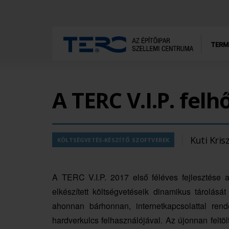
TERM
A TERC V.I.P. felh
Kuti Kris
KÖLTSÉGVETÉS-KÉSZÍTŐ SZOFTVEREK
A TERC V.I.P. 2017 első féléves fejlesztése a
elkészített költségvetéseik dinamikus tárolásá
ahonnan bárhonnan, internetkapcsolattal ren
hardverkulcs felhasználójával. Az újonnan feltöl