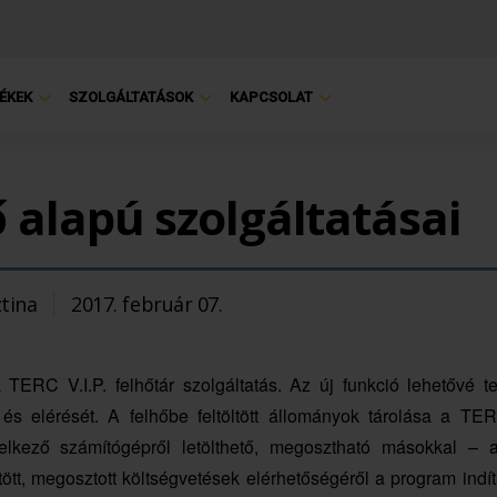
ÉKEK
SZOLGÁLTATÁSOK
KAPCSOLAT
ő alapú szolgáltatásai
ztina
2017. február 07.
 TERC V.I.P. felhőtár szolgáltatás. Az új funkció lehetővé t
t és elérését. A felhőbe feltöltött állományok tárolása a TER
delkező számítógépről letölthető, megosztható másokkal – 
tött, megosztott költségvetések elérhetőségéről a program indí