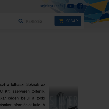
Bejelentkezés
KOSÁR
eszi a felhasználóknak az
C Kft. szerverén történik,
akár cégen belül a többi
tásakor információt küld. A