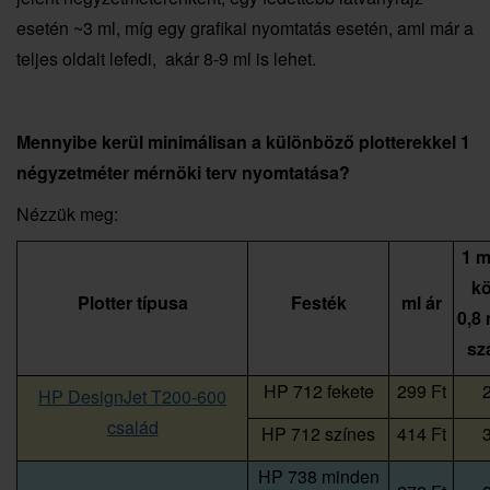
esetén ~3 ml, míg egy grafikai nyomtatás esetén, ami már a
teljes oldalt lefedi, akár 8-9 ml is lehet.
Mennyibe kerül minimálisan a különböző plotterekkel 1
négyzetméter mérnöki terv nyomtatása?
Nézzük meg:
1 m
kö
Plotter típusa
Festék
ml ár
0,8 
sz
HP 712 fekete
299 Ft
2
HP DesignJet T200-600
család
HP 712 színes
414 Ft
3
HP 738 minden