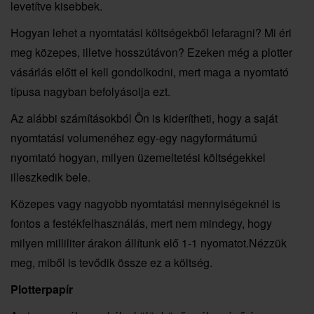
levetítve kisebbek.
Hogyan lehet a nyomtatási költségekből lefaragni? Mi éri
meg közepes, illetve hosszútávon? Ezeken még a plotter
vásárlás előtt el kell gondolkodni, mert maga a nyomtató
típusa nagyban befolyásolja ezt.
Az alábbi számításokból Ön is kiderítheti, hogy a saját
nyomtatási volumenéhez egy-egy nagyformátumú
nyomtató hogyan, milyen üzemeltetési költségekkel
illeszkedik bele.
Közepes vagy nagyobb nyomtatási mennyiségeknél is
fontos a festékfelhasználás, mert nem mindegy, hogy
milyen milliliter árakon állítunk elő 1-1 nyomatot.Nézzük
meg, miből is tevődik össze ez a költség.
Plotterpapír