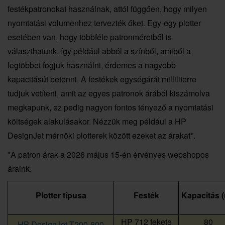
festékpatronokat használnak, attól függően, hogy milyen
nyomtatási volumenhez tervezték őket. Egy-egy plotter
esetében van, hogy többféle patronméretből is
választhatunk, így például abból a színből, amiből a
legtöbbet fogjuk használni, érdemes a nagyobb
kapacitásút betenni. A festékek egységárát milliliterre
tudjuk vetíteni, amit az egyes patronok árából kiszámolva
megkapunk, ez pedig nagyon fontos tényező a nyomtatási
költségek alakulásakor. Nézzük meg például a HP
DesignJet mérnöki plotterek között ezeket az árakat*.
*A patron árak a 2026 május 15-én érvényes webshopos
áraink.
Plotter típusa
Festék
Kapacitás (
HP 712 fekete
80
HP DesignJet T200-600