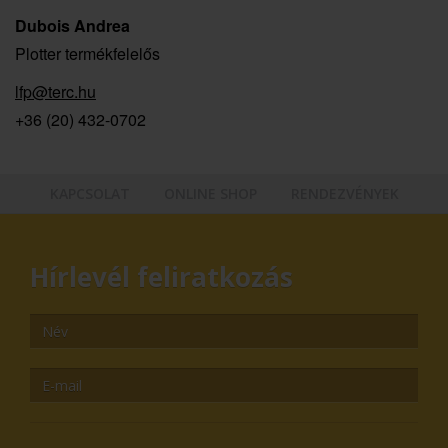
Dubois Andrea
Plotter termékfelelős
lfp@terc.hu
+36 (20) 432-0702
KAPCSOLAT
ONLINE SHOP
RENDEZVÉNYEK
Hírlevél feliratkozás