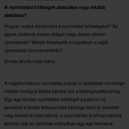
A nyomtatási költségek alakulása vagy inkább
alakítása?
Hogyan tudjuk kiszámolni a nyomtatási költségeket? Az
egyes plotterek milyen drágán vagy éppen olcsón
nyomtatnak? Melyik illeszkedik a legjobban a saját
nyomtatási volumenünkhöz?
Ennek járunk most utána.
A nagyformátumú nyomtatás piacán a nyomtatás minősége
mellett mindig is fontos kérdés volt a költséghatékonyság.
Egy-egy tervlap nyomtatási költségét a papíron túl
javarészt a festék felhasználás költsége teszi ki, emellett
még áramot is használunk, a nyomtatófej is elhasználódik
közben, bár ez utóbbiak arányában egy-egy tervlapra