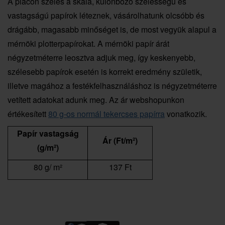
A piacon széles a skála, különböző szélességű és
vastagságú papírok léteznek, vásárolhatunk olcsóbb és
drágább, magasabb minőséget is, de most vegyük alapul a
mérnöki plotterpapírokat. A mérnöki papír árát
négyzetméterre leosztva adjuk meg, így keskenyebb,
szélesebb papírok esetén is korrekt eredmény születik,
illetve magához a festékfelhasználáshoz is négyzetméterre
vetített adatokat adunk meg. Az ár webshopunkon
értékesített
80 g-os normál tekercses papírra
vonatkozik.
Papír vastagság
Ár (Ft/m²)
(g/m²)
80 g/ m²
137 Ft