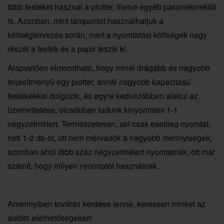
több festéket használ a plotter, illetve egyéb paraméterektől
is. Azonban, mint támpontot használhatjuk a
költségtervezés során, mert a nyomtatási költségek nagy
részét a festék és a papír teszik ki.
Alapvetően elmondható, hogy minél drágább és nagyobb
teljesítményű egy plotter, annál nagyobb kapacitású
festékekkel dolgozik, és egyre kedvezőbben alakul az
üzemeltetése: olcsóbban tudunk kinyomtatni 1-1
négyzetmétert. Természetesen, aki csak esetileg nyomtat,
heti 1-2 db-ot, ott nem mérvadók a nagyobb mennyiségek,
azonban ahol több száz négyzetmétert nyomtatnak, ott már
számít, hogy milyen nyomtatót használnak.
Amennyiben további kérdése lenne, keressen minket az
alábbi elérhetőségeken: