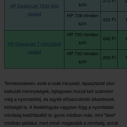
272 Ft
2
szín
HP DesignJet T850-950
család
HP 738 minden
223 Ft
1
szín
HP 730 minden
242 Ft
1
szín
HP DesignJet T1600/2600
család
HP 730 minden
202 Ft
1
szín
Természetesen, ezek a csak irányadó, tapasztalati úton
kalkulált mennyiségek, fajlagosan hozzá kell számolni
még a nyomtatófej, és egyéb elhasználódó alkatrészek
költségét is. A festékfogyás nagyban függ a nyomtatási
minőség beállításától is: gyors módban más, mint "best"
módban például, mert minél magasabb a minőség, annál