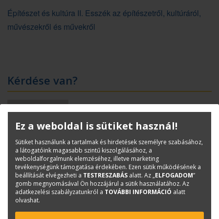
Építészet és kultúra II. Esszék az építészetről, kultúráról,
művészekről és művekről
Kérdése van?
Ez a weboldal is sütiket használ!
Sütiket használunk a tartalmak és hirdetések személyre szabásához,
a látogatóink magasabb szintű kiszolgálásához, a
weboldalforgalmunk elemzéséhez, illetve marketing
Lévai-Kanyó Judit
tevékenységünk támogatása érdekében. Ezen sütik működésének a
beállítását elvégezheti a
TESTRESZABÁS
alatt. Az „
ELFOGADOM
”
Szakkönyvkiadó üzletág vezető
gomb megnyomásával Ön hozzájárul a sütik használatához. Az
judit.levai-kanyo@terc.hu
adatkezelési szabályzatunkról a
TOVÁBBI INFORMÁCIÓ
alatt
+36 20 914 7158
olvashat.