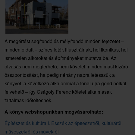
A megértést segítendő és mélyítendő minden fejezetet –
minden oldalt – színes fotók illusztrálnak, hol ikonikus, hol
ismeretlen alkotókat és építményeket mutatva be. Az
olvasás nem megterhelő, nem követel minden mást kizáró
összpontosítást, ha pedig néhány napra letesszük a
könyvet, a következő alkalommal a fonál újra gond nélkül
felvehető – így Cságoly Ferenc kötetei alkalmasak
tartalmas időtöltésnek.
A könyv webshopunkban megvásárolható:
Építészet és kultúra I. Esszék az építészetről, kultúráról,
művészekről és művekről