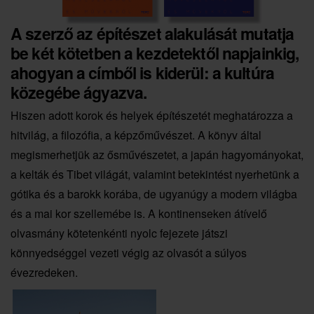
A szerző az építészet alakulását mutatja
be két kötetben a kezdetektől napjainkig,
ahogyan a címből is kiderül: a kultúra
közegébe ágyazva.
Hiszen adott korok és helyek építészetét meghatározza a
hitvilág, a filozófia, a képzőművészet. A könyv által
megismerhetjük az ősművészetet, a japán hagyományokat,
a kelták és Tibet világát, valamint betekintést nyerhetünk a
gótika és a barokk korába, de ugyanúgy a modern világba
és a mai kor szellemébe is. A kontinenseken átívelő
olvasmány kötetenkénti nyolc fejezete játszi
könnyedséggel vezeti végig az olvasót a súlyos
évezredeken.