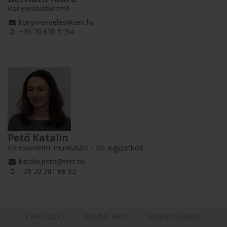
Könyvesboltvezető
konyvrendeles@terc.hu
+36 70 670 5194
Pető Katalin
Kereskedelmi munkatárs - Ybl jegyzetbolt
katalin.peto@terc.hu
+36 30 381 66 93
KAPCSOLAT
ONLINE SHOP
RENDEZVÉNYEK