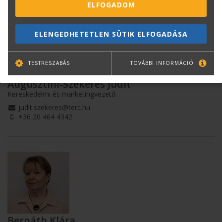
ELFOGADOM
ELENGEDHETETLEN SÜTIK ELFOGADÁSA
TESTRESZABÁS
TOVÁBBI INFORMÁCIÓ
Augusztini-Szekeres Judit
Kereskedelmi és marketingvezető
judit.szekeres@terc.hu
+36 20 464 4342
Bernáth Klára