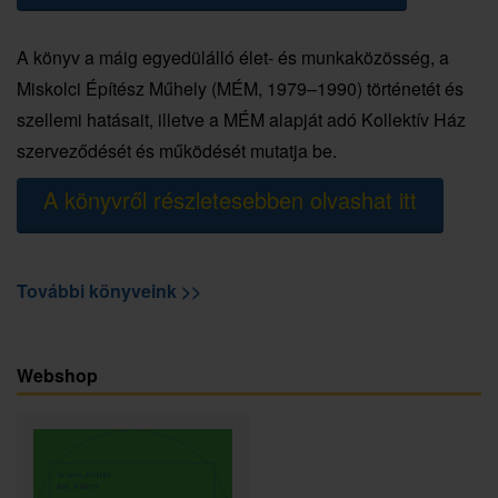
A könyv a máig egyedülálló élet- és munkaközösség, a
Miskolci Építész Műhely (MÉM, 1979–1990) történetét és
szellemi hatásait, illetve a MÉM alapját adó Kollektív Ház
szerveződését és működését mutatja be.
A könyvről részletesebben olvashat itt
További könyveink >>
Webshop