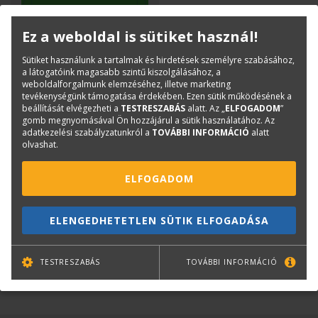
Ez a weboldal is sütiket használ!
Sütiket használunk a tartalmak és hirdetések személyre szabásához,
a látogatóink magasabb szintű kiszolgálásához, a
weboldalforgalmunk elemzéséhez, illetve marketing
tevékenységünk támogatása érdekében. Ezen sütik működésének a
beállítását elvégezheti a
TESTRESZABÁS
alatt. Az „
ELFOGADOM
”
Sulyok Miklós - Bán András
gomb megnyomásával Ön hozzájárul a sütik használatához. Az
adatkezelési szabályzatunkról a
TOVÁBBI INFORMÁCIÓ
alatt
A Miskolci Építész Műhely
olvashat.
7 400 Ft
ELFOGADOM
5 920 Ft
Bővebben>>
ELENGEDHETETLEN SÜTIK ELFOGADÁSA
TESTRESZABÁS
TOVÁBBI INFORMÁCIÓ