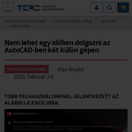
MENÜ
Tervező CAD szoftverek
CAD ismertetők / Blog
AutoCAD
Licence hiba
Nem lehet egy időben dolgozni az
AutoCAD-ben két külön gépen
Kiss Árpád
TERVEZŐ SZOFTVEREK
2025. február 24.
TÖBB FELHASZNÁLÓNKNÁL JELENTKEZETT AZ
ALÁBBI LICENCE HIBA: