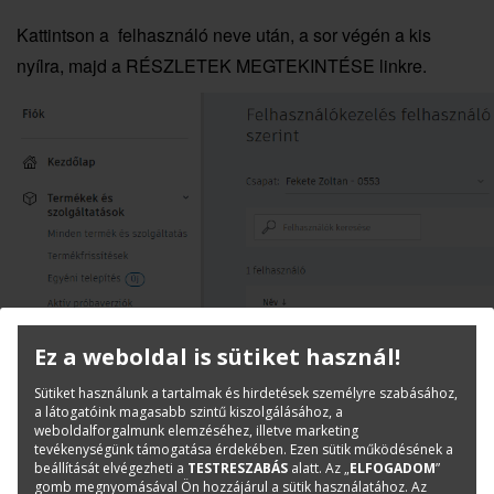
Kattintson a felhasználó neve után, a sor végén a kis
nyílra, majd a RÉSZLETEK MEGTEKINTÉSE linkre.
Ez a weboldal is sütiket használ!
Sütiket használunk a tartalmak és hirdetések személyre szabásához,
A következő képernyőn a szoftverrel egy sorban, jobb
a látogatóink magasabb szintű kiszolgálásához, a
weboldalforgalmunk elemzéséhez, illetve marketing
oldalt kattintson a HOZZÁRENDELÉS gombra.
tevékenységünk támogatása érdekében. Ezen sütik működésének a
beállítását elvégezheti a
TESTRESZABÁS
alatt. Az „
ELFOGADOM
”
gomb megnyomásával Ön hozzájárul a sütik használatához. Az