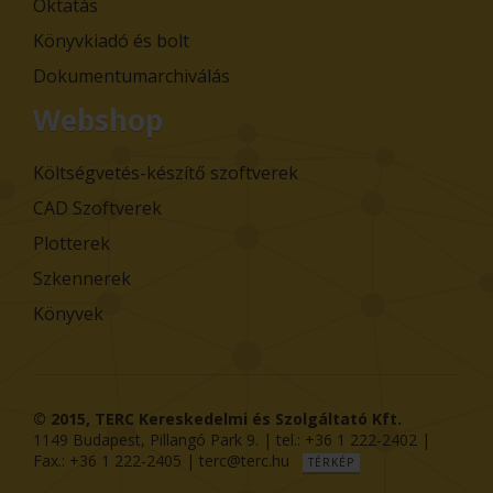
Oktatás
Könyvkiadó és bolt
Dokumentumarchiválás
Webshop
Költségvetés-készítő szoftverek
CAD Szoftverek
Plotterek
Szkennerek
Könyvek
© 2015,
TERC Kereskedelmi és Szolgáltató Kft.
1149
Budapest
,
Pillangó Park 9
. | tel.:
+36 1 222-2402
|
Fax.:
+36 1 222-2405
|
terc@terc.hu
TÉRKÉP