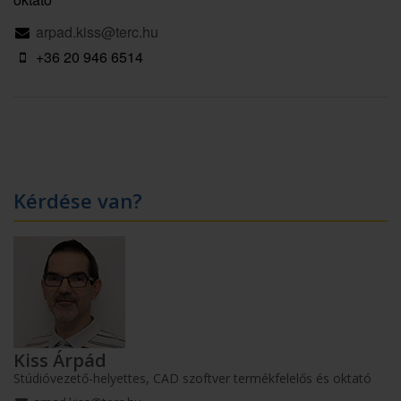
arpad.kiss@terc.hu
+36 20 946 6514
Kérdése van?
Kiss Árpád
Stúdióvezető-helyettes, CAD szoftver termékfelelős és oktató