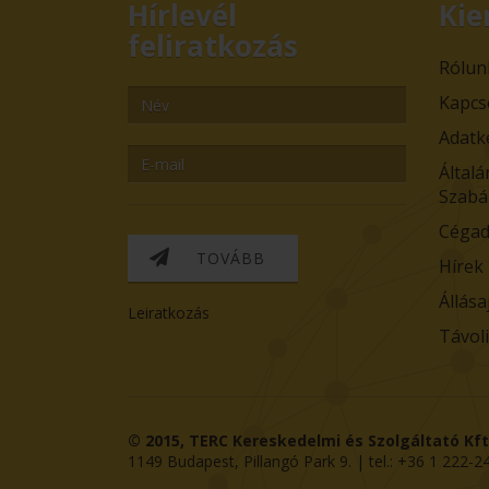
Hírlevél
Kie
feliratkozás
Rólun
Kapcs
Adatk
Általá
Szabá
Cégad
TOVÁBB
Hírek
Állása
Leiratkozás
Távol
© 2015,
TERC Kereskedelmi és Szolgáltató Kft
1149
Budapest
,
Pillangó Park 9
. | tel.:
+36 1 222-2