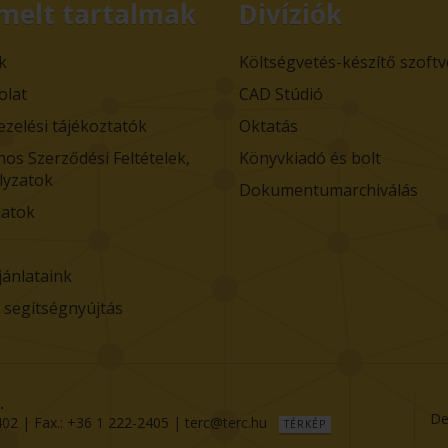
melt tartalmak
Divíziók
k
Költségvetés-készítő szoft
olat
CAD Stúdió
ezelési tájékoztatók
Oktatás
nos Szerződési Feltételek,
Könyvkiadó és bolt
lyzatok
Dokumentumarchiválás
atok
jánlataink
i segítségnyújtás
.
De
402
| Fax.:
+36 1 222-2405
|
terc@terc.hu
TÉRKÉP