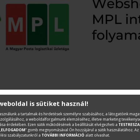
 weboldal is sütiket használ!
mányrendelet) módosítása szerint webshopunknak biztosítania ke
használunk a tartalmak és hirdetések személyre szabásához, a látogatóink mag
a szállítási módról.
iszolgálásához, a weboldalforgalmunk elemzéséhez, illetve marketing tevékeny
sa érdekében. Ezen sütik működésének a beállítását elvégezheti a
TESTRESZA
 de addig is, amíg a webshopunkban nem tudja kiválasztani, d
„
ELFOGADOM
” gomb megnyomásával Ön hozzájárul a sütik használatához. Az
lési szabályzatunkról a
TOVÁBBI INFORMÁCIÓ
alatt olvashat.