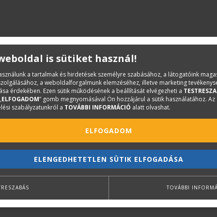
 weboldal is sütiket használ!
használunk a tartalmak és hirdetések személyre szabásához, a látogatóink mag
iszolgálásához, a weboldalforgalmunk elemzéséhez, illetve marketing tevékeny
sa érdekében. Ezen sütik működésének a beállítását elvégezheti a
TESTRESZA
„
ELFOGADOM
” gomb megnyomásával Ön hozzájárul a sütik használatához. Az
lési szabályzatunkról a
TOVÁBBI INFORMÁCIÓ
alatt olvashat.
ELFOGADOM
ELENGEDHETETLEN SÜTIK ELFOGADÁSA
TRESZABÁS
TOVÁBBI INFORM