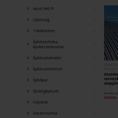
Akció 990 Ft
Újdonság
Többkötetes
Építéstechnika,
épületszerkezetek
Építészetelmélet
FERNEZEL
Építészettörténet
BALÁZS-V
Alumín
tervez
Építőipar
alapján
Épületgépészet
Eredeti á
Online 
Folyóirat
Gasztronómia