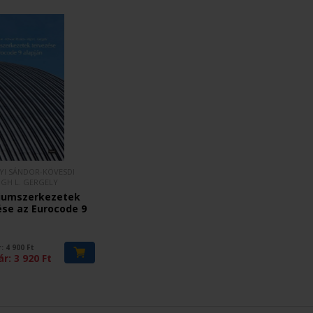
YI SÁNDOR-KÖVESDI
IGH L. GERGELY
iumszerkezetek
ése az Eurocode 9
r:
4 900
Ft
ár:
3 920
Ft