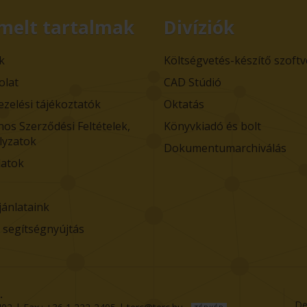
melt tartalmak
Divíziók
k
Költségvetés-készítő szoft
olat
CAD Stúdió
ezelési tájékoztatók
Oktatás
nos Szerződési Feltételek,
Könyvkiadó és bolt
lyzatok
Dokumentumarchiválás
atok
jánlataink
i segítségnyújtás
.
De