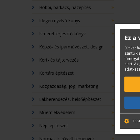
Hobbi, barkács, házépítés
Idegen nyelvű könyv
Ismeretterjesztő könyv
Ez a
Képző- és iparművészet, design
Sütiket 
szintű k
támogatá
Kert- és tájtervezés
alatt. Az 
adatkeze
Kortárs építészet
Közgazdaság, jog, marketing
Lakberendezés, belsőépítészet
Műemlékvédelem
TES
Népi építészet
Norma-, kiírógyűjtemények