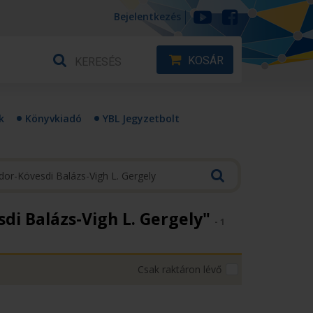
Bejelentkezés
KOSÁR
k
Könyvkiadó
YBL Jegyzetbolt
sdi Balázs-Vigh L. Gergely"
- 1
Csak raktáron lévő