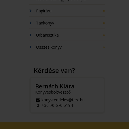
Papíráru
Tankönyv
Urbanisztika
Összes könyv
Kérdése van?
Bernáth Klára
Könyvesboltvezető
konyvrendeles@terc.hu
+36 70 670 5194