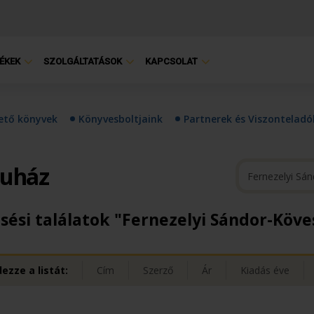
ÉKEK
SZOLGÁLTATÁSOK
KAPCSOLAT
hető könyvek
Könyvesboltjaink
Partnerek és Viszonteladó
ruház
sési találatok "Fernezelyi Sándor-Köve
ezze a listát:
Cím
Szerző
Ár
Kiadás éve