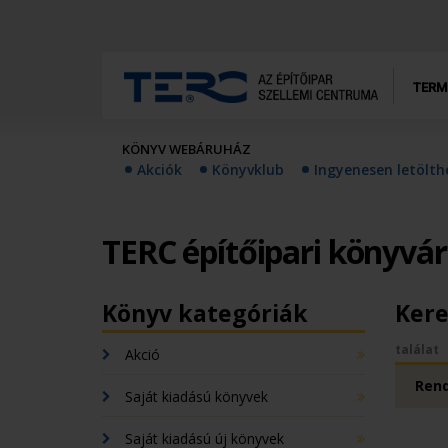
TERM
KÖNYV WEBÁRUHÁZ
Akciók
Könyvklub
Ingyenesen letölt
TERC építőipari könyvá
Könyv kategóriák
Kere
találat
Akció
Rend
Saját kiadású könyvek
Saját kiadású új könyvek