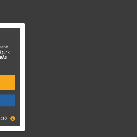
asabb
ségünk
BÁS
ÁCIÓ