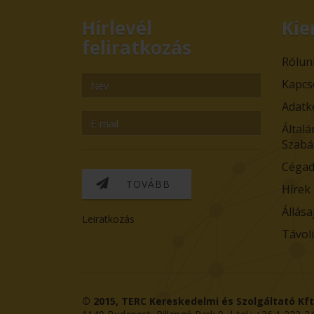
Hírlevél
Kie
feliratkozás
Rólun
Kapcs
Adatk
Általá
Szabá
Cégad
TOVÁBB
Hírek
Állása
Leiratkozás
Távol
© 2015,
TERC Kereskedelmi és Szolgáltató Kft