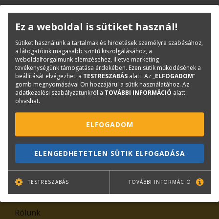
KAPCSOLAT
ONLINE SHOP
RENDEZVÉNYEK
Ez a weboldal is sütiket használ!
Sütiket használunk a tartalmak és hirdetések személyre szabásához,
Hírlevél feliratkozás
a látogatóink magasabb szintű kiszolgálásához, a
weboldalforgalmunk elemzéséhez, illetve marketing
tevékenységünk támogatása érdekében. Ezen sütik működésének a
beállítását elvégezheti a
TESTRESZABÁS
alatt. Az „
ELFOGADOM
”
gomb megnyomásával Ön hozzájárul a sütik használatához. Az
adatkezelési szabályzatunkról a
TOVÁBBI INFORMÁCIÓ
alatt
olvashat.
ELFOGADOM
TOVÁBB
ELENGEDHETETLEN SÜTIK ELFOGADÁSA
Leiratkozás
TESTRESZABÁS
TOVÁBBI INFORMÁCIÓ
Kiemelt tartalmak
Rólunk