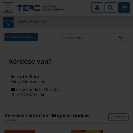
MENÜ
Könyv webáruház
ALMENÜ
Könyv kategóriák
Kérdése van?
Bernáth Klára
Könyvesboltvezető
konyvrendeles@terc.hu
+36 70 670 5194
Keresési találatok "Majoros András"
Rendezés
- 2 találat