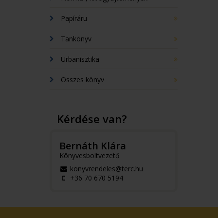
Papíráru
Tankönyv
Urbanisztika
Összes könyv
Kérdése van?
Bernáth Klára
Könyvesboltvezető
konyvrendeles@terc.hu
+36 70 670 5194