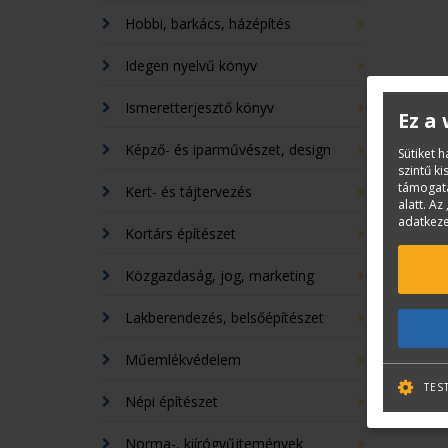
Hobbi, barkács, házépítés
Idegen nyelvű könyv
Ismeretterjesztő könyv
Ez a
Képző- és iparművészet, design
Sütiket 
szintű k
támogatá
Kert- és tájtervezés
alatt. Az 
adatkeze
Kortárs építészet
Közgazdaság, jog, marketing
Lakberendezés, belsőépítészet
Műemlékvédelem
TES
Népi építészet
Norma-, kiírógyűjtemények