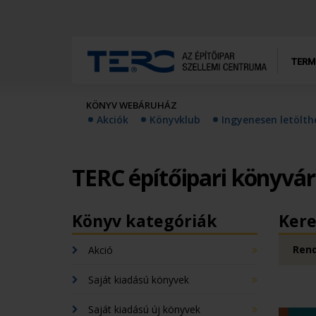
TERM
KÖNYV WEBÁRUHÁZ
Akciók
Könyvklub
Ingyenesen letölt
TERC építőipari könyvá
Könyv kategóriák
Kere
Rend
Akció
Saját kiadású könyvek
Saját kiadású új könyvek