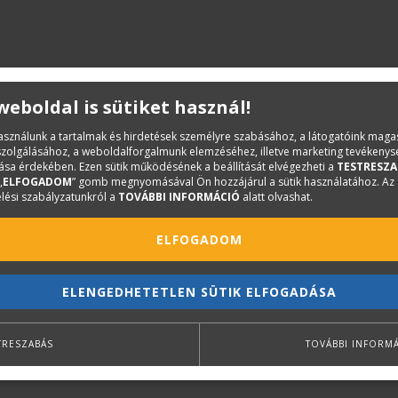
 weboldal is sütiket használ!
használunk a tartalmak és hirdetések személyre szabásához, a látogatóink mag
iszolgálásához, a weboldalforgalmunk elemzéséhez, illetve marketing tevékeny
sa érdekében. Ezen sütik működésének a beállítását elvégezheti a
TESTRESZA
„
ELFOGADOM
” gomb megnyomásával Ön hozzájárul a sütik használatához. Az
lési szabályzatunkról a
TOVÁBBI INFORMÁCIÓ
alatt olvashat.
ELFOGADOM
ELENGEDHETETLEN SÜTIK ELFOGADÁSA
TRESZABÁS
TOVÁBBI INFORM