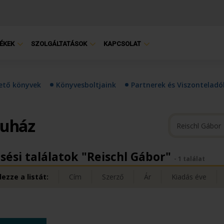
ÉKEK
SZOLGÁLTATÁSOK
KAPCSOLAT
hető könyvek
Könyvesboltjaink
Partnerek és Viszonteladó
ruház
sési találatok "Reischl Gábor"
- 1 találat
ezze a listát:
Cím
Szerző
Ár
Kiadás éve