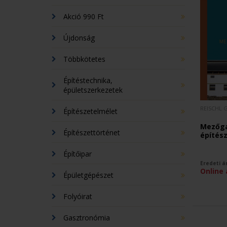
Akció 990 Ft
Újdonság
Többkötetes
Építéstechnika,
épületszerkezetek
REISCHL 
Építészetelmélet
Mezőga
Építészettörténet
építés
Építőipar
Eredeti á
Online 
Épületgépészet
Folyóirat
Gasztronómia