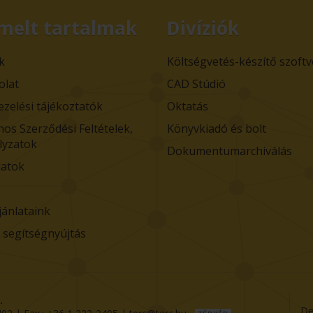
melt tartalmak
Divíziók
k
Költségvetés-készítő szoft
olat
CAD Stúdió
ezelési tájékoztatók
Oktatás
nos Szerződési Feltételek,
Könyvkiadó és bolt
lyzatok
Dokumentumarchiválás
atok
jánlataink
i segítségnyújtás
.
De