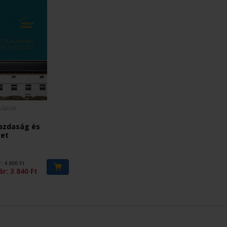
GÁBOR
zdaság és
zet
r:
4 800
Ft
ár:
3 840
Ft