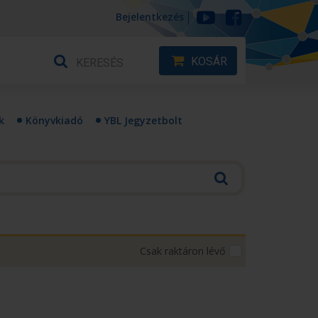
Bejelentkezés
KOSÁR
k
Könyvkiadó
YBL Jegyzetbolt
Csak raktáron lévő