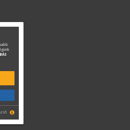
asabb
ségünk
BÁS
ÁCIÓ