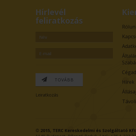
Hírlevél
Kie
feliratkozás
Rólun
Kapcs
Adatk
Általá
Szabá
Cégad
TOVÁBB
Hírek
Állása
Leiratkozás
Távol
© 2015,
TERC Kereskedelmi és Szolgáltató Kft