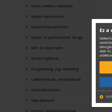
Hobbi, barkács, házépítés
Idegen nyelvű könyv
Ismeretterjesztő könyv
Ez a
Képző- és iparművészet, design
Sütiket 
szintű k
támogatá
Kert- és tájtervezés
alatt. Az 
adatkeze
Kortárs építészet
Közgazdaság, jog, marketing
Lakberendezés, belsőépítészet
Műemlékvédelem
TES
Népi építészet
Norma-, kiírógyűjtemények