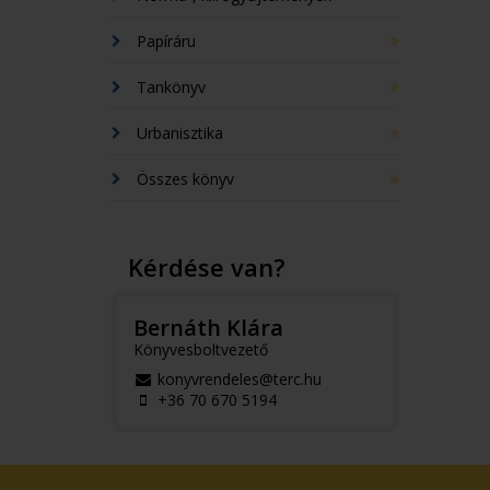
Papíráru
Tankönyv
Urbanisztika
Összes könyv
Kérdése van?
Bernáth Klára
Könyvesboltvezető
konyvrendeles@terc.hu
+36 70 670 5194