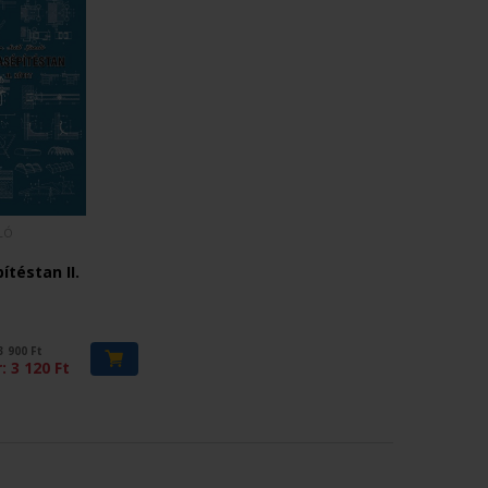
LÓ
téstan II.
3 900
Ft
r:
3 120
Ft