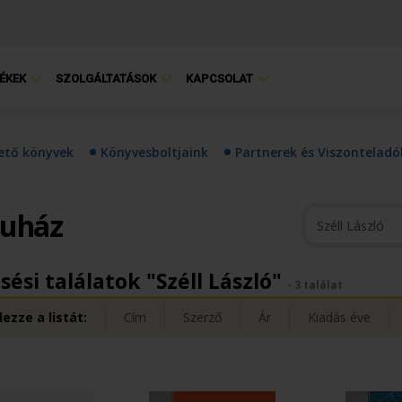
ÉKEK
SZOLGÁLTATÁSOK
KAPCSOLAT
hető könyvek
Könyvesboltjaink
Partnerek és Viszonteladó
ruház
sési találatok "Széll László"
- 3 találat
ezze a listát:
Cím
Szerző
Ár
Kiadás éve