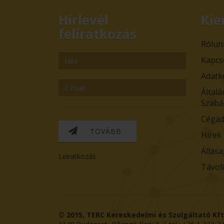
Hírlevél
Kie
feliratkozás
Rólun
Kapcs
Adatk
Általá
Szabá
Cégad
TOVÁBB
Hírek
Állása
Leiratkozás
Távol
© 2015,
TERC Kereskedelmi és Szolgáltató Kft