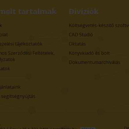
melt tartalmak
Divíziók
k
Költségvetés-készítő szoft
olat
CAD Stúdió
ezelési tájékoztatók
Oktatás
nos Szerződési Feltételek,
Könyvkiadó és bolt
lyzatok
Dokumentumarchiválás
atok
jánlataink
i segítségnyújtás
.
De