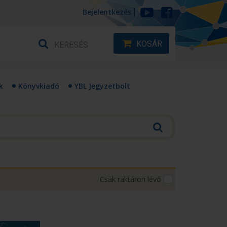
Bejelentkezés
KOSÁR
k
Könyvkiadó
YBL Jegyzetbolt
Csak raktáron lévő