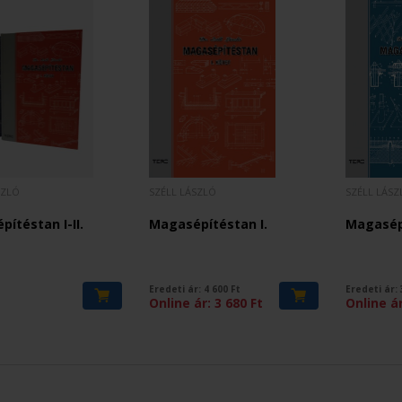
SZLÓ
SZÉLL LÁSZLÓ
SZÉLL LÁSZ
ítéstan I-II.
Magasépítéstan I.
Magasépí
Eredeti ár:
4 600
Ft
Eredeti ár:
t
Online ár:
3 680
Ft
Online á