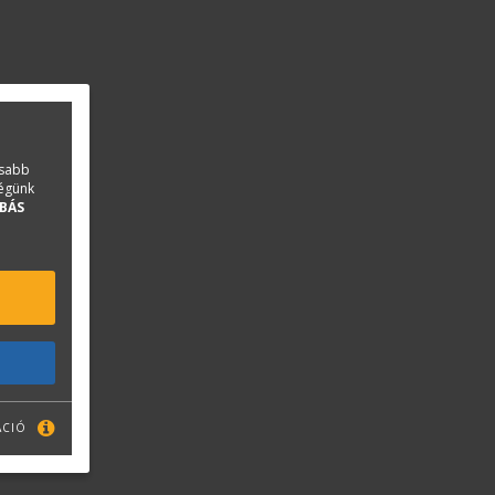
asabb
ségünk
BÁS
ÁCIÓ