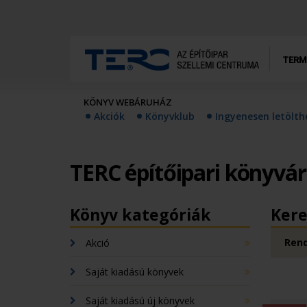
TERM
KÖNYV WEBÁRUHÁZ
Akciók
Könyvklub
Ingyenesen letölt
TERC építőipari könyvá
Könyv kategóriák
Kere
Rend
Akció
Saját kiadású könyvek
Saját kiadású új könyvek