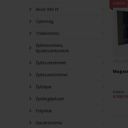
-2 000 Ft
Akció 990 Ft
Újdonság
Többkötetes
Építéstechnika,
épületszerkezetek
SZÉLL LÁ
Építészetelmélet
Magasép
Építészettörténet
Építőipar
8 500 Ft
6 500 F
Épületgépészet
Folyóirat
Gasztronómia