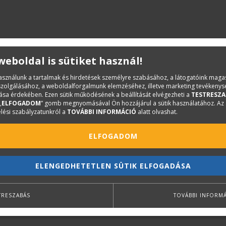
 weboldal is sütiket használ!
használunk a tartalmak és hirdetések személyre szabásához, a látogatóink mag
iszolgálásához, a weboldalforgalmunk elemzéséhez, illetve marketing tevékeny
sa érdekében. Ezen sütik működésének a beállítását elvégezheti a
TESTRESZA
„
ELFOGADOM
” gomb megnyomásával Ön hozzájárul a sütik használatához. Az
lési szabályzatunkról a
TOVÁBBI INFORMÁCIÓ
alatt olvashat.
ELFOGADOM
ELENGEDHETETLEN SÜTIK ELFOGADÁSA
TRESZABÁS
TOVÁBBI INFORM