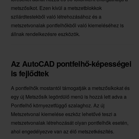
metszősíkot. Ezen kívül a metszetblokkok
szilárdtestekből való létrehozásához és a
metszetvonalak pontfelhőkből való kiemeléséhez is
állnak rendelkezésre eszközök.
Az AutoCAD pontfelhő-képességei
is fejlődtek
A pontfelhők mostantól támogatják a metszősíkokat és
egy új Metszősík legördülő menü is hozzá lett adva a
Pontfelhő környezetfüggő szalaghoz. Az új
Metszetvonal kiemelése eszköz lehetővé teszi a
metszetvonalak létrehozását olyan pontfelhők esetén,
ahol engedélyezve van az élő metszetkészítés.