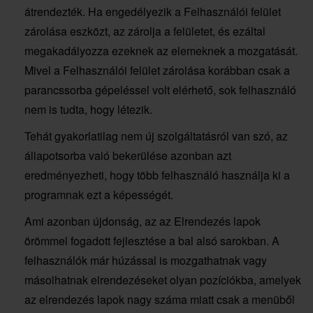
átrendezték. Ha engedélyezik a Felhasználói felület
zárolása eszközt, az zárolja a felületet, és ezáltal
megakadályozza ezeknek az elemeknek a mozgatását.
Mivel a Felhasználói felület zárolása korábban csak a
parancssorba gépeléssel volt elérhető, sok felhasználó
nem is tudta, hogy létezik.
Tehát gyakorlatilag nem új szolgáltatásról van szó, az
állapotsorba való bekerülése azonban azt
eredményezheti, hogy több felhasználó használja ki a
programnak ezt a képességét.
Ami azonban újdonság, az az Elrendezés lapok
örömmel fogadott fejlesztése a bal alsó sarokban. A
felhasználók már húzással is mozgathatnak vagy
másolhatnak elrendezéseket olyan pozíciókba, amelyek
az elrendezés lapok nagy száma miatt csak a menüből