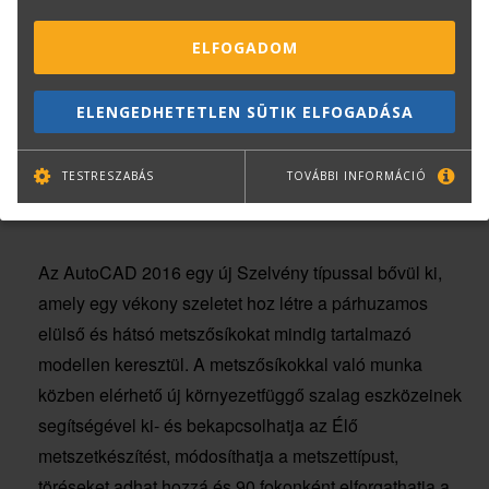
hogy egy egyszerű vágósíkot, egy körülhatárolt
objektumot, vagy egy volumetrikus területet ábrázoljon.
ELFOGADOM
ELENGEDHETETLEN SÜTIK ELFOGADÁSA
TESTRESZABÁS
TOVÁBBI INFORMÁCIÓ
Az AutoCAD 2016 egy új Szelvény típussal bővül ki,
amely egy vékony szeletet hoz létre a párhuzamos
elülső és hátsó metszősíkokat mindig tartalmazó
modellen keresztül. A metszősíkokkal való munka
közben elérhető új környezetfüggő szalag eszközeinek
segítségével ki- és bekapcsolhatja az Élő
metszetkészítést, módosíthatja a metszettípust,
töréseket adhat hozzá és 90 fokonként elforgathatja a