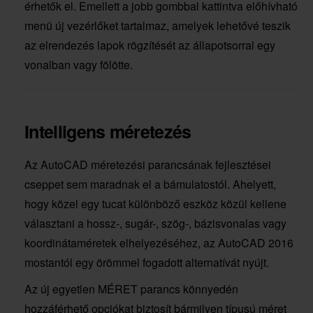
érhetők el. Emellett a jobb gombbal kattintva előhívható
menü új vezérlőket tartalmaz, amelyek lehetővé teszik
az elrendezés lapok rögzítését az állapotsorral egy
vonalban vagy fölötte.
Intelligens méretezés
Az AutoCAD méretezési parancsának fejlesztései
cseppet sem maradnak el a bámulatostól. Ahelyett,
hogy közel egy tucat különböző eszköz közül kellene
választani a hossz-, sugár-, szög-, bázisvonalas vagy
koordinátaméretek elhelyezéséhez, az AutoCAD 2016
mostantól egy örömmel fogadott alternatívát nyújt.
Az új egyetlen MÉRET parancs könnyedén
hozzáférhető opciókat biztosít bármilyen típusú méret