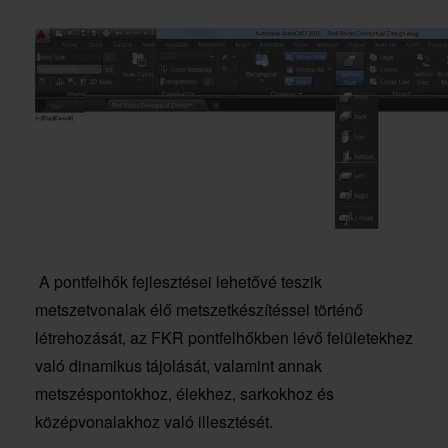
A pontfelhők fejlesztései lehetővé teszik
metszetvonalak élő metszetkészítéssel történő
létrehozását, az FKR pontfelhőkben lévő felületekhez
való dinamikus tájolását, valamint annak
metszéspontokhoz, élekhez, sarkokhoz és
középvonalakhoz való illesztését.