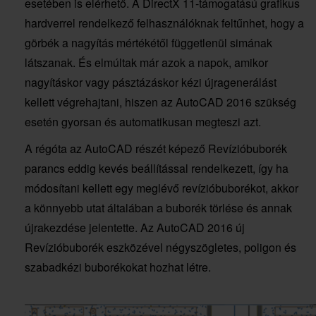
esetében is elérhető. A DirectX 11-támogatású grafikus
hardverrel rendelkező felhasználóknak feltűnhet, hogy a
görbék a nagyítás mértékétől függetlenül simának
látszanak. És elmúltak már azok a napok, amikor
nagyításkor vagy pásztázáskor kézi újragenerálást
kellett végrehajtani, hiszen az AutoCAD 2016 szükség
esetén gyorsan és automatikusan megteszi azt.
A régóta az AutoCAD részét képező Revízióbuborék
parancs eddig kevés beállítással rendelkezett, így ha
módosítani kellett egy meglévő revízióbuborékot, akkor
a könnyebb utat általában a buborék törlése és annak
újrakezdése jelentette. Az AutoCAD 2016 új
Revízióbuborék eszközével négyszögletes, poligon és
szabadkézi buborékokat hozhat létre.