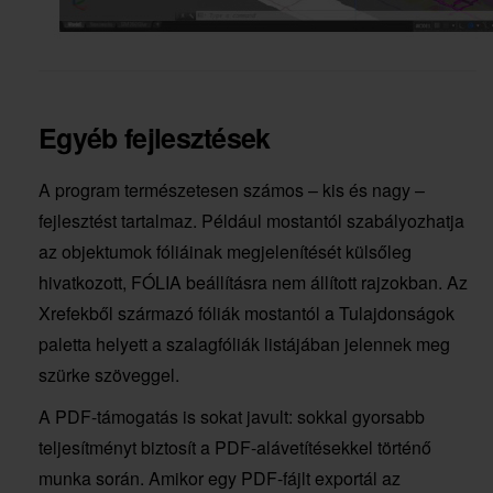
Egyéb fejlesztések
A program természetesen számos – kis és nagy –
fejlesztést tartalmaz. Például mostantól szabályozhatja
az objektumok fóliáinak megjelenítését külsőleg
hivatkozott, FÓLIA beállításra nem állított rajzokban. Az
Xrefekből származó fóliák mostantól a Tulajdonságok
paletta helyett a szalagfóliák listájában jelennek meg
szürke szöveggel.
A PDF-támogatás is sokat javult: sokkal gyorsabb
teljesítményt biztosít a PDF-alávetítésekkel történő
munka során. Amikor egy PDF-fájlt exportál az