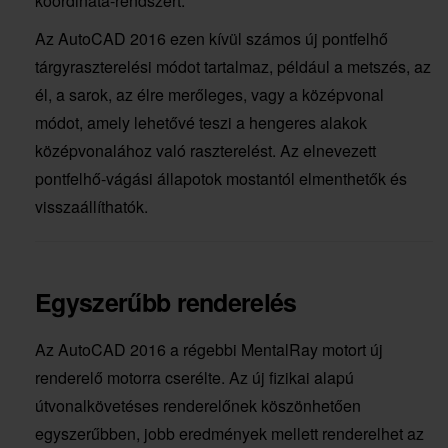
koordináta-rendszert.
Az AutoCAD 2016 ezen kívül számos új pontfelhő
tárgyraszterelési módot tartalmaz, például a metszés, az
él, a sarok, az élre merőleges, vagy a középvonal
módot, amely lehetővé teszi a hengeres alakok
középvonalához való raszterelést. Az elnevezett
pontfelhő-vágási állapotok mostantól elmenthetők és
visszaállíthatók.
Egyszerűbb renderelés
Az AutoCAD 2016 a régebbi MentalRay motort új
renderelő motorra cserélte. Az új fizikai alapú
útvonalkövetéses renderelőnek köszönhetően
egyszerűbben, jobb eredmények mellett renderelhet az