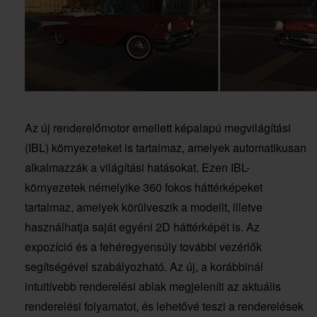
Az új renderelőmotor emellett képalapú megvilágítási
(IBL) környezeteket is tartalmaz, amelyek automatikusan
alkalmazzák a világítási hatásokat. Ezen IBL-
környezetek némelyike 360 fokos háttérképeket
tartalmaz, amelyek körülveszik a modellt, illetve
használhatja saját egyéni 2D háttérképét is. Az
expozíció és a fehéregyensúly további vezérlők
segítségével szabályozható. Az új, a korábbinál
intuitívebb renderelési ablak megjeleníti az aktuális
renderelési folyamatot, és lehetővé teszi a renderelések