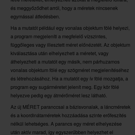
és meggyőződhet arról, hogy a méretek nincsenek
egymással átfedésben.
Ha a mutatót például egy vonalas objektum fölé helyezi,
a program megjeleníti a megfelelő vízszintes,
függőleges vagy illesztett méret előnézetét. Az objektum
kiválasztása után elhelyezheti a méretet, vagy
áthelyezheti a mutatót egy másik, nem párhuzamos
vonalas objektum fölé egy szögméret megjelenítéséhez
és létrehozásához. Ha a mutatót egy ív fölé mozgatja, a
program egy sugárméretet jelenít meg. Egy kör fölé
helyezve pedig egy átmérőméret lesz látható.
Az új MÉRET paranccsal a bázisvonalak, a láncméretek
és a koordinátaméretek hozzáadása szinte erőfeszítés
nélkül lehetséges. A parancs egy méret elhelyezése
után aktív marad, így egyszerűbben helyezhet el