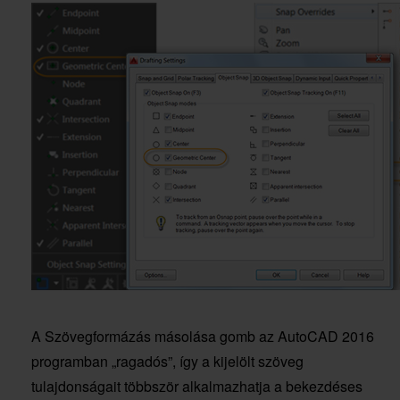
A Szövegformázás másolása gomb az AutoCAD 2016
programban „ragadós”, így a kijelölt szöveg
tulajdonságait többször alkalmazhatja a bekezdéses