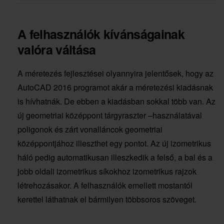
A felhasználók kívánságainak
valóra váltása
A méretezés fejlesztései olyannyira jelentősek, hogy az
AutoCAD 2016 programot akár a méretezési kiadásnak
is hívhatnák. De ebben a kiadásban sokkal több van. Az
új geometriai középpont tárgyraszter –használatával
poligonok és zárt vonalláncok geometriai
középpontjához illeszthet egy pontot. Az új izometrikus
háló pedig automatikusan illeszkedik a felső, a bal és a
jobb oldali izometrikus síkokhoz izometrikus rajzok
létrehozásakor. A felhasználók emellett mostantól
kerettel láthatnak el bármilyen többsoros szöveget.