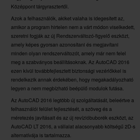
Középpont tárgyrasztertől.
Azok a felhasználók, akiket valaha is idegesített az,
amikor a program hirtelen nem a várt módon viselkedett,
szeretni fogják az új Rendszerváltozó-figyelő eszközt,
amely képes gyorsan azonosítani és megjavítani
minden olyan rendszerváltozót, amely már nem felel
meg a szabványos beállításoknak. Az AutoCAD 2016
ezen kívül továbbfejlesztett biztonsági vezérlőkkel is
rendelkezik annak érdekében, hogy megakadályozható
legyen a nem megbízható beépülő modulok futása.
Az AutoCAD 2016 legtöbb új szolgáltatását, beleértve a
felhasználói felület fejlesztését, a szöveg és a
méretezés javításait és az új revízióbuborék eszközt, az
AutoCAD LT 2016, a vállalat alacsonyabb költségű 2D-s
alternatívája is tartalmazza.