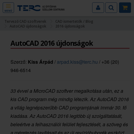
MENÜ
Tervező CAD szoftverek
CAD ismertetők / Blog
AutoCAD újdonságok
2016 újdonságok
AutoCAD 2016 újdonságok
Szerző:
Kiss Árpád
/
arpad.kiss@terc.hu
/ +36 (20)
946-6514
33 évvel a MicroCAD szoftver megalkotása után, ez a
kis CAD program még mindig létezik. Az AutoCAD 2016
a világ legnépszerűbb CAD programjának immár 30. fő
kiadása. Az AutoCAD 2016 legtöbb új szolgáltatását,
beleértve a felhasználói felület fejlesztését, a szöveg és
a méretezés javításait és az új revízióbuborék eszközt,