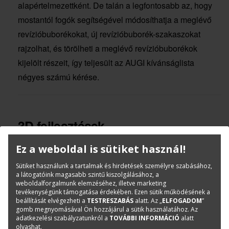
alapértelmezettként. De talán a legfontosabb az, hogy
mostantól fogók segítségével módosíthatja a meglévő
revízióbuborékokat, új revízióbuborék-szakaszokat
rajzolhat, és törölheti a meglévő revízióbuborékok
kijelölt részeit, így teljesült az AUGI kívánságlista
négyes számú kérése.
3D fejlesztések
Ez a weboldal is sütiket használ!
Természetesen az AutoCAD 2016 is tartalmaz számos
3D változást. A Metszősík eszköz segítségével
Sütiket használunk a tartalmak és hirdetések személyre szabásához,
a látogatóink magasabb szintű kiszolgálásához, a
létrehozott metszet objektumok például mostantól még
weboldalforgalmunk elemzéséhez, illetve marketing
rugalmasabbak. A már sok éve elérhető Metszősík
tevékenységünk támogatása érdekében. Ezen sütik működésének a
beállítását elvégezheti a
TESTRESZABÁS
alatt. Az „
ELFOGADOM
”
eszköz létrehoz egy metszet objektumot, amely 3D
gomb megnyomásával Ön hozzájárul a sütik használatához. Az
adatkezelési szabályzatunkról a
TOVÁBBI INFORMÁCIÓ
alatt
objektumok vágósíkjaként viselkedik, és megadható,
olvashat.