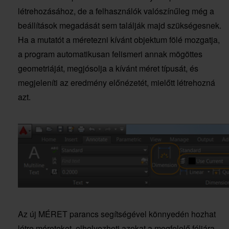
létrehozásához, de a felhasználók valószínűleg még a
beállítások megadását sem találják majd szükségesnek.
Ha a mutatót a méretezni kívánt objektum fölé mozgatja,
a program automatikusan felismeri annak mögöttes
geometriáját, megjósolja a kívánt méret típusát, és
megjeleníti az eredmény előnézetét, mielőtt létrehozná
azt.
Az új MÉRET parancs segítségével könnyedén hozhat
létre méreteket, elhelyezheti azokat a megfelelő fóliára,