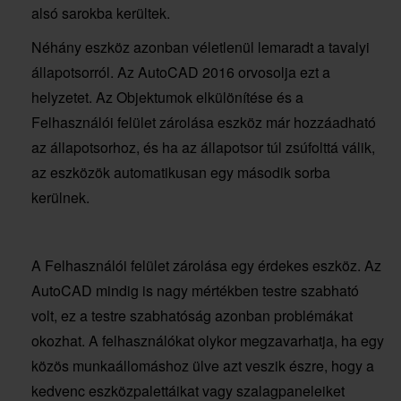
alsó sarokba kerültek.
Néhány eszköz azonban véletlenül lemaradt a tavalyi
állapotsorról. Az AutoCAD 2016 orvosolja ezt a
helyzetet. Az Objektumok elkülönítése és a
Felhasználói felület zárolása eszköz már hozzáadható
az állapotsorhoz, és ha az állapotsor túl zsúfolttá válik,
az eszközök automatikusan egy második sorba
kerülnek.
A Felhasználói felület zárolása egy érdekes eszköz. Az
AutoCAD mindig is nagy mértékben testre szabható
volt, ez a testre szabhatóság azonban problémákat
okozhat. A felhasználókat olykor megzavarhatja, ha egy
közös munkaállomáshoz ülve azt veszik észre, hogy a
kedvenc eszközpalettáikat vagy szalagpaneleiket