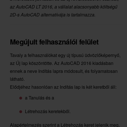
az AutoCAD LT 2016, a vállalat alacsonyabb költségű
2D-s AutoCAD alternatívája is tartalmazza.
Megújult felhasználói felület
Tavaly a felhasználókat egy új típusú üdvözlőképernyő,
az Új lap köszöntötte. Az AutoCAD 2016 kiadásban
ennek a neve Indítás lapra módosult, és folyamatosan
látható.
Elődjéhez hasonlóan az Indítás lap is két keretből áll:
a Tanulás és a
Létrehozás keretekből.
Alapértelmezés szerint a Létrehozás keret jelenik meg,