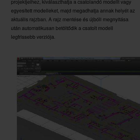
projektjeihez, kiválaszthatja a csatolandó modellt vagy
egyesített modelleket, majd megadhatja annak helyét az
aktuális rajzban. A rajz mentése és újbóli megnyitása
után automatikusan betöltődik a csatolt modell
legfrissebb verziója.