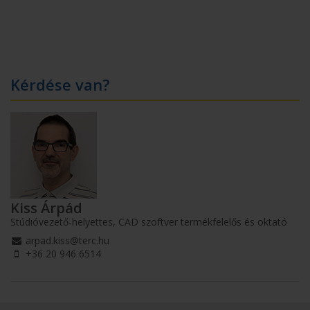
Kérdése van?
Kiss Árpád
Stúdióvezető-helyettes, CAD szoftver termékfelelős és oktató
arpad.kiss@terc.hu
+36 20 946 6514