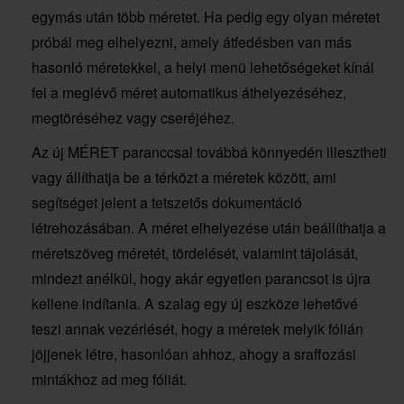
egymás után több méretet. Ha pedig egy olyan méretet
próbál meg elhelyezni, amely átfedésben van más
hasonló méretekkel, a helyi menü lehetőségeket kínál
fel a meglévő méret automatikus áthelyezéséhez,
megtöréséhez vagy cseréjéhez.
Az új MÉRET paranccsal továbbá könnyedén illesztheti
vagy állíthatja be a térközt a méretek között, ami
segítséget jelent a tetszetős dokumentáció
létrehozásában. A méret elhelyezése után beállíthatja a
méretszöveg méretét, tördelését, valamint tájolását,
mindezt anélkül, hogy akár egyetlen parancsot is újra
kellene indítania. A szalag egy új eszköze lehetővé
teszi annak vezérlését, hogy a méretek melyik fólián
jöjjenek létre, hasonlóan ahhoz, ahogy a sraffozási
mintákhoz ad meg fóliát.