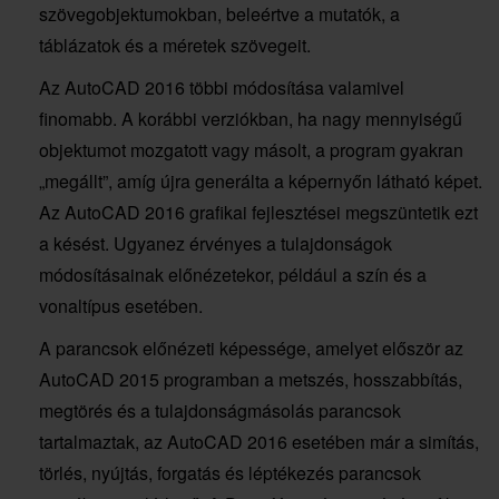
szövegobjektumokban, beleértve a mutatók, a
táblázatok és a méretek szövegeit.
Az AutoCAD 2016 többi módosítása valamivel
finomabb. A korábbi verziókban, ha nagy mennyiségű
objektumot mozgatott vagy másolt, a program gyakran
„megállt”, amíg újra generálta a képernyőn látható képet.
Az AutoCAD 2016 grafikai fejlesztései megszüntetik ezt
a késést. Ugyanez érvényes a tulajdonságok
módosításainak előnézetekor, például a szín és a
vonaltípus esetében.
A parancsok előnézeti képessége, amelyet először az
AutoCAD 2015 programban a metszés, hosszabbítás,
megtörés és a tulajdonságmásolás parancsok
tartalmaztak, az AutoCAD 2016 esetében már a simítás,
törlés, nyújtás, forgatás és léptékezés parancsok