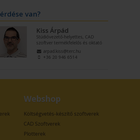
érdése van?
Kiss Árpád
Stúdióvezető-helyettes, CAD
szoftver termékfelelős és oktató
arpad.kiss@terc.hu
+36 20 946 6514
Webshop
verek
Költségvetés-készítő szoftverek
CAD Szoftverek
Plotterek