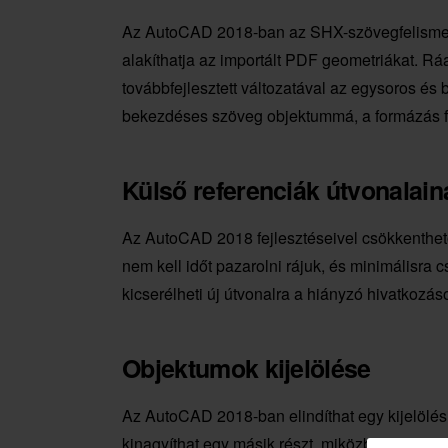
Az AutoCAD 2018-ban az SHX-szövegfelisme
alakíthatja az importált PDF geometriákat. R
továbbfejlesztett változatával az egysoros és
bekezdéses szöveg objektummá, a formázás fe
Külső referenciák útvonalaina
Az AutoCAD 2018 fejlesztéseivel csökkenthető
nem kell időt pazarolni rájuk, és minimálisra
kicserélheti új útvonalra a hiányzó hivatkozás
Objektumok kijelölése
Az AutoCAD 2018-ban elindíthat egy kijelölési 
kinagyíthat egy másik részt, miközben megtar