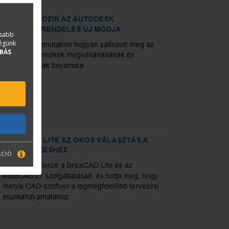
asabb
ségünk
BÁS
ÁCIÓ