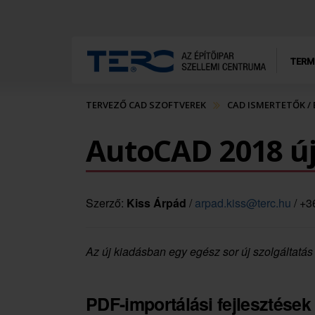
TERM
TERVEZŐ CAD SZOFTVEREK
CAD ISMERTETŐK /
AutoCAD 2018 ú
Szerző:
Kiss Árpád
/
arpad.kiss@terc.hu
/ +3
Az új kiadásban egy egész sor új szolgáltatás 
PDF-importálási fejlesztések