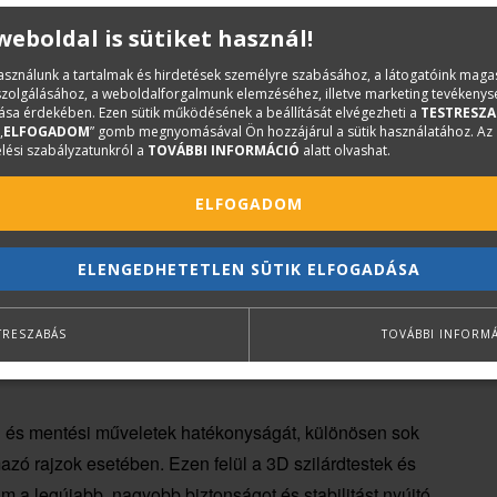
 weboldal is sütiket használ!
rok támogatása
használunk a tartalmak és hirdetések személyre szabásához, a látogatóink mag
iszolgálásához, a weboldalforgalmunk elemzéséhez, illetve marketing tevékeny
sa érdekében. Ezen sütik működésének a beállítását elvégezheti a
TESTRESZA
monitorokat, így az elérhető legjobb megtekintési
„
ELFOGADOM
” gomb megnyomásával Ön hozzájárul a sütik használatához. Az
lési szabályzatunkról a
TOVÁBBI INFORMÁCIÓ
alatt olvashat.
ú kijelzőkön. A gyakran használt felhasználóifelület-
 párbeszédpanelek, eszköztárak, ViewCube, jelölődoboz és
ELFOGADOM
felelően méretezi és jeleníti meg.
 és a teljesítményt, miközben biztosítja a megbízható
ELENGEDHETETLEN SÜTIK ELFOGADÁSA
TRESZABÁS
TOVÁBBI INFORM
 és mentési műveletek hatékonyságát, különösen sok
mazó rajzok esetében. Ezen felül a 3D szilárdtestek és
m a legújabb, nagyobb biztonságot és stabilitást nyújtó