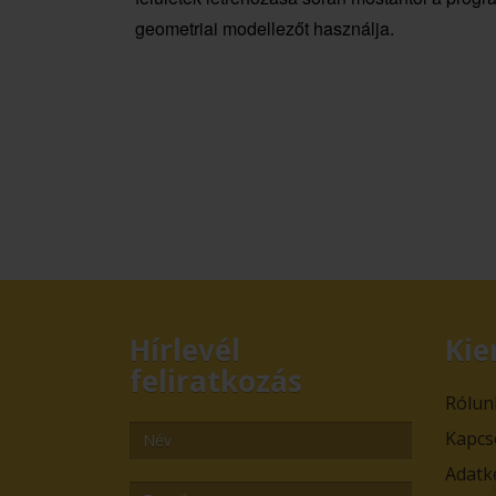
geometriai modellezőt használja.
Hírlevél
Kie
feliratkozás
Rólun
Kapcs
Adatk