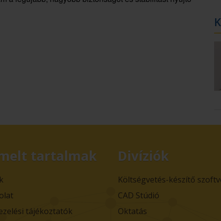
K
melt tartalmak
Divíziók
k
Költségvetés-készítő szoft
olat
CAD Stúdió
ezelési tájékoztatók
Oktatás