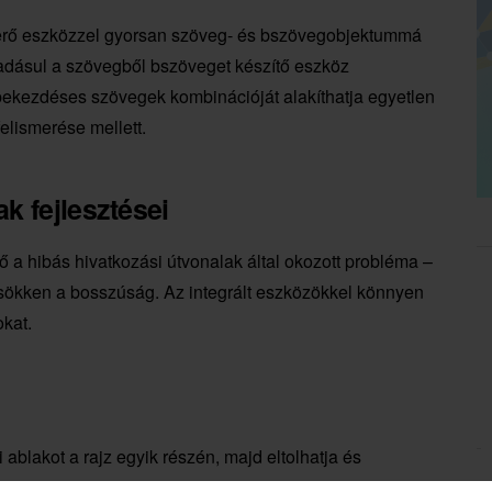
rő eszközzel gyorsan szöveg- és bszövegobjektummá
áadásul a szövegből bszöveget készítő eszköz
 bekezdéses szövegek kombinációját alakíthatja egyetlen
lismerése mellett.
k fejlesztései
 a hibás hivatkozási útvonalak által okozott probléma –
 csökken a bosszúság. Az integrált eszközökkel könnyen
okat.
ablakot a rajz egyik részén, majd eltolhatja és
tja a képernyőn nem szereplő objektumok kijelölését!