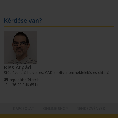
Kérdése van?
Kiss Árpád
Stúdióvezető-helyettes, CAD szoftver termékfelelős és oktató
arpad.kiss@terc.hu
+36 20 946 6514
KAPCSOLAT
ONLINE SHOP
RENDEZVÉNYEK