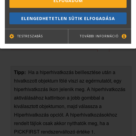
ELFOGADOM
ELENGEDHETETLEN SÜTIK ELFOGADÁSA
TESTRESZABÁS
TOVÁBBI INFORMÁCIÓ
Tipp:
Ha a hiperhivatkozás beillesztése után a
hivatkozott objektum fölé viszi az egérmutatót, egy
hiperhivatkozás ikon jelenik meg. A hiperhivatkozás
aktiválásához kattintson a jobb gombbal a
kiválasztott objektumon, majd válassza a
Hiperhivatkozás opciót. A hiperhivatkozásokhoz
rendelt fájlok csak akkor nyithatók meg, ha a
PICKFIRST rendszerváltozó értéke 1.