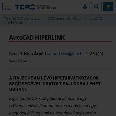
MENÜ
Tervező CAD szoftverek
CAD ismertetők / Blog
AutoCAD
HIPERLINK
AutoCAD HIPERLINK
Szerző:
Kiss Árpád
/
arpad.kiss@terc.hu
/ +36 (20)
946-6514
A RAJZOKBAN LÉVŐ HIPERHIVATKOZÁSOK
SEGÍTSÉGÉVEL CSATOLT FÁJLOKRA LEHET
UGRANI.
Egy hiperhivatkozás például elindíthat egy
szövegszerkesztő programot és megnyithat egy
megadott fájlt, egy másik hiperhivatkozás pedig