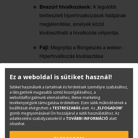
Beszúrt hivatkozások:
A legutóbb
beillesztett hiperhivatkozások listájának
megjelenítése, amelyek közül
kiválasztható a hivatkozás célpontja.
Fájl:
Megnyitja a Böngészés a weben -
Hiperhivatkozás kiválasztása
párbeszédpanelt (amely egy szabványos
fájlkiválasztó párbeszédpanel), ahol
Ez a weboldal is sütiket használ!
megkeresheti azt a fájlt, amelyet a
Sütiket használunk a tartalmak és hirdetések személyre szabásához,
hiperhivatkozáshoz kíván rendelni.
a látogatóink magasabb szintű kiszolgálásához, a
weboldalforgalmunk elemzéséhez, illetve marketing
tevékenységünk támogatása érdekében. Ezen sütik működésének a
Weblap:
Megnyitja a böngészőt, amelyben
beállítását elvégezheti a
TESTRESZABÁS
alatt. Az „
ELFOGADOM
”
megkeresheti azt a weboldalt, amelyet a
gomb megnyomásával Ön hozzájárul a sütik használatához. Az
adatkezelési szabályzatunkról a
TOVÁBBI INFORMÁCIÓ
alatt
hiperhivatkozáshoz kíván csatolni.
olvashat.