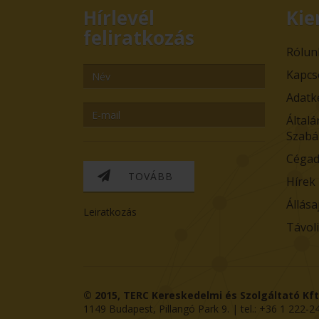
Hírlevél
Kie
feliratkozás
Rólun
Kapcs
Adatk
Általá
Szabá
Cégad
TOVÁBB
Hírek
Állása
Leiratkozás
Távol
© 2015,
TERC Kereskedelmi és Szolgáltató Kft
1149
Budapest
,
Pillangó Park 9
. | tel.:
+36 1 222-2