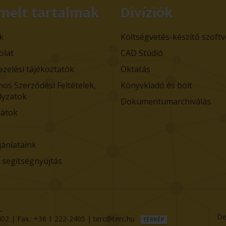
melt tartalmak
Divíziók
k
Költségvetés-készítő szoft
olat
CAD Stúdió
ezelési tájékoztatók
Oktatás
nos Szerződési Feltételek,
Könyvkiadó és bolt
lyzatok
Dokumentumarchiválás
atok
jánlataink
i segítségnyújtás
.
De
402
| Fax.:
+36 1 222-2405
|
terc@terc.hu
TÉRKÉP