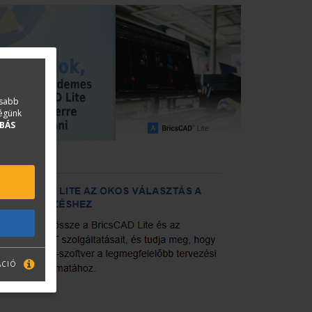
asabb
ségünk
BÁS
ÁCIÓ