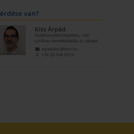
érdése van?
Kiss Árpád
Stúdióvezető-helyettes, CAD
szoftver termékfelelős és oktató
arpad.kiss@terc.hu
+36 20 946 6514