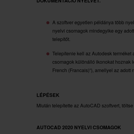
DOKUMENTÁCIÓ NYELVÉT.
A szoftver egyetlen példánya több nye
nyelvi csomagok mindegyike egy adott
telepítőt.
Telepítenie kell az Autodesk terméket a
csomagok különálló ikonokat hoznak 
French (Francais)”), amellyel az adott n
LÉPÉSEK
Miután telepítette az AutoCAD szoftvert, tölts
AUTOCAD 2020 NYELVI CSOMAGOK