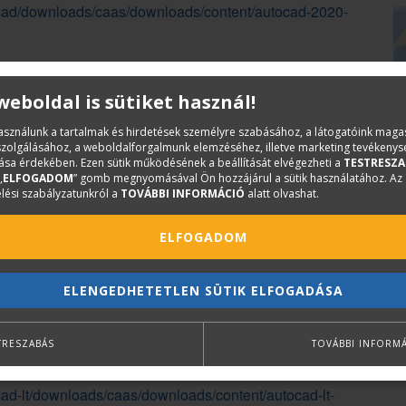
ocad/downloads/caas/downloads/content/autocad-2020-
ocad/downloads/caas/downloads/content/autocad-2019-
 weboldal is sütiket használ!
használunk a tartalmak és hirdetések személyre szabásához, a látogatóink mag
iszolgálásához, a weboldalforgalmunk elemzéséhez, illetve marketing tevékeny
sa érdekében. Ezen sütik működésének a beállítását elvégezheti a
TESTRESZA
„
ELFOGADOM
” gomb megnyomásával Ön hozzájárul a sütik használatához. Az
ocad/downloads/caas/downloads/content/autocad-2018-
lési szabályzatunkról a
TOVÁBBI INFORMÁCIÓ
alatt olvashat.
ELFOGADOM
ocad/downloads/caas/downloads/content/autocad-2017-
ELENGEDHETETLEN SÜTIK ELFOGADÁSA
TRESZABÁS
TOVÁBBI INFORM
ad-lt/downloads/caas/downloads/content/autocad-lt-