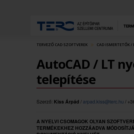
TERM
TERVEZŐ CAD SZOFTVEREK
CAD ISMERTETŐK /
AutoCAD / LT ny
telepítése
Szerző:
Kiss Árpád
/
arpad.kiss@terc.hu
/ +3
A NYELVI CSOMAGOK OLYAN SZOFTVE
TERMÉKEKHEZ HOZZÁADVA MÓDOSÍTJÁK