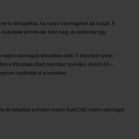
lvet is támogathat, ha nyelvi csomagokat ad hozzá. A
 Autodesk terméknek felel meg, és tartalmaz egy
 nyelvi csomagok telepítése előtt. A telepített nyelvi
létre a Windows Start menüben (például „AutoCAD–
yelven indíthatja el a terméket.
e le és telepítse a kívánt nyelvű AutoCAD nyelvi csomagot.