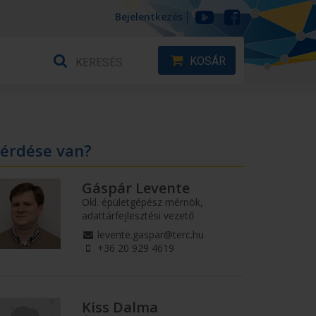
Bejelentkezés
KOSÁR
érdése van?
Gáspár Levente
Okl. épületgépész mérnök,
adattárfejlesztési vezető
levente.gaspar@terc.hu
+36 20 929 4619
Kiss Dalma