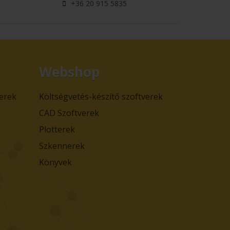
+36 20 915 5835
Webshop
verek
Költségvetés-készítő szoftverek
CAD Szoftverek
Plotterek
Szkennerek
Könyvek