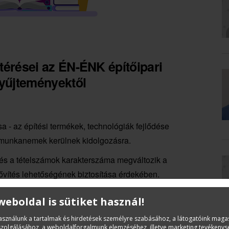
térései az ÉN-ÉNK építőipari
yűjteményektől
- az építési termékek, technológiák fejlődése
j munkanemek kerülnek kidolgozásra.
 és a tételszámok karakterszáma megváltozik a
ővítés lehetőségének biztosítása érdekében.
 tételek megnevezésében nem szerepel sem a termék
 weboldal is sütiket használ!
alás, ezek az adatok az erőforrás-táblázatok után, a
használunk a tartalmak és hirdetések személyre szabásához, a látogatóink mag
iszolgálásához, a weboldalforgalmunk elemzéséhez, illetve marketing tevékeny