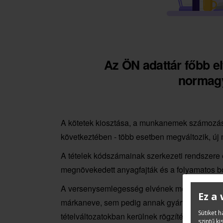
Az ÖN adattár főbb el
normag
A kötetek kiosztása, a munkanemek számozása 
következtében - több esetben megváltozik, ú
A tételek kódszámainak szerkezeti rendszere
megnövekedett anyagfajták és a folyamatos b
A versenysemlegesség elvének megfelelve a
Ez a
márkaneve, sem pedig annak gyártójára való ut
Sütiket 
tételváltozatokban kerülnek rögzítésre.
szintű k