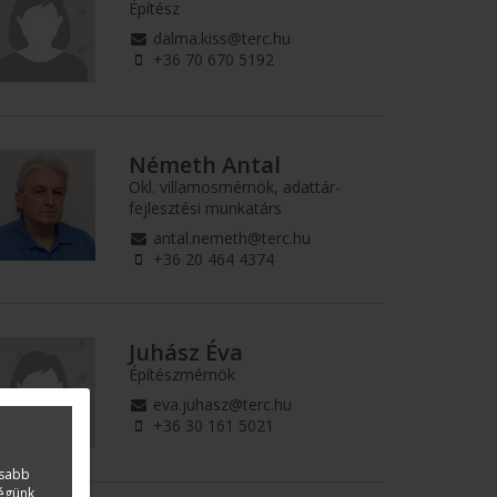
Építész
dalma.kiss@terc.hu
+36 70 670 5192
Németh Antal
Okl. villamosmérnök, adattár-
fejlesztési munkatárs
antal.nemeth@terc.hu
+36 20 464 4374
Juhász Éva
Építészmérnök
eva.juhasz@terc.hu
+36 30 161 5021
asabb
ségünk