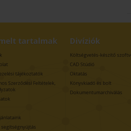
melt tartalmak
Divíziók
k
Költségvetés-készítő szoft
olat
CAD Stúdió
ezelési tájékoztatók
Oktatás
nos Szerződési Feltételek,
Könyvkiadó és bolt
lyzatok
Dokumentumarchiválás
atok
jánlataink
i segítségnyújtás