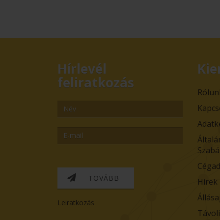
Hírlevél
Kie
feliratkozás
Rólun
Kapcs
Adatk
Általá
Szabá
Cégad
TOVÁBB
Hírek
Állása
Leiratkozás
Távol