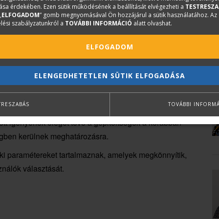
sa érdekében. Ezen sütik működésének a beállítását elvégezheti a
TESTRESZA
orábban korlátozott terjedelmű információs szöveg több
„
ELFOGADOM
” gomb megnyomásával Ön hozzájárul a sütik használatához. Az
lési szabályzatunkról a
TOVÁBBI INFORMÁCIÓ
alatt olvashat.
 növekszik, amely megteremtette annak lehetőségét,
ációs tételmegnevezés jelenhet meg.
ELFOGADOM
ító egysoros, rövidített tételszöveg az elkészített
nyújt lehetőséget.
ELENGEDHETETLEN SÜTIK ELFOGADÁSA
után annak műszaki paraméterei, adatai -
 eltérő módon – megjelenhetnek.
TRESZABÁS
TOVÁBBI INFORM
tt igényének eleget téve a gépköltségek a korábban
gben kerülnek meghatározásra.
aki paramétereket tartalmaznak, amelyek megkönnyítik,
nálók választását.