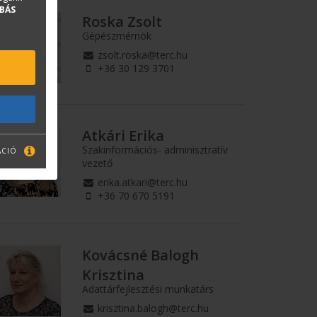
BÁS
Roska Zsolt
Gépészmérnök
zsolt.roska@terc.hu
+36 30 129 3701
Atkári Erika
Szakinformációs- adminisztratív
ÁCIÓ
vezető
erika.atkari@terc.hu
+36 70 670 5191
Kovácsné Balogh
Krisztina
Adattárfejlesztési munkatárs
krisztina.balogh@terc.hu