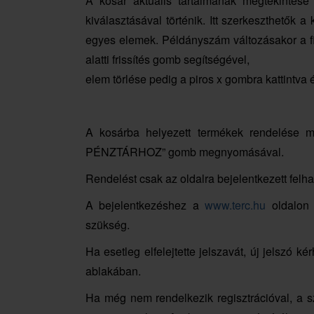
A kosár aktuális tartalmának megtekintés
kiválasztásával történik. Itt szerkeszthetők 
egyes elemek. Példányszám változásakor a f
alatti frissítés gomb segítségével,
elem törlése pedig a piros x gombra kattintva é
A kosárba helyezett termékek rendelése 
PÉNZTÁRHOZ” gomb megnyomásával.
Rendelést csak az oldalra bejelentkezett felha
A bejelentkezéshez a
www.terc.hu
oldalon 
szükség.
Ha esetleg elfelejtette jelszavát, új jelsz
ablakában.
Ha még nem rendelkezik regisztrációval, a