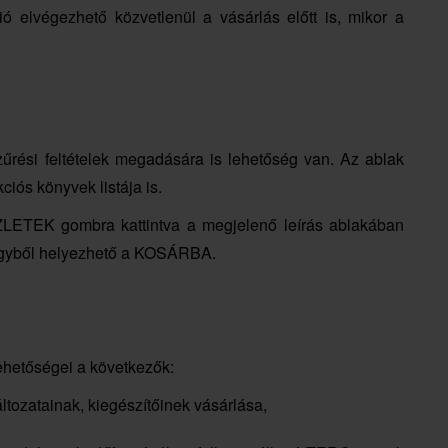
ció elvégezhető közvetlenül a vásárlás előtt is, mikor a
zűrési feltételek megadására is lehetőség van. Az ablak
ciós könyvek listája is.
ÉSZLETEK gombra kattintva a megjelenő leírás ablakában
egyből helyezhető a KOSÁRBA.
lehetőségei a következők:
tozatainak, kiegészítőinek vásárlása,