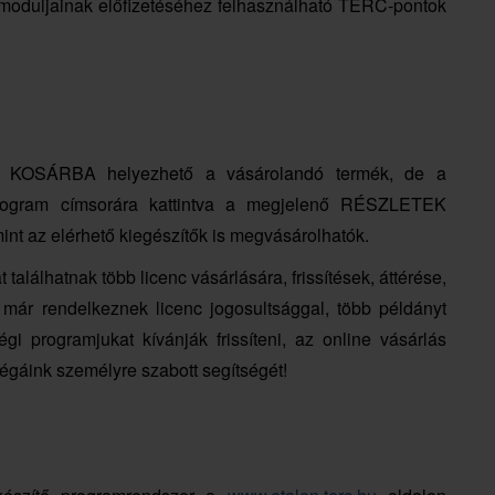
duljainak előfizetéséhez felhasználható TERC-pontok
s a KOSÁRBA helyezhető a vásárolandó termék, de a
 program címsorára kattintva a megjelenő RÉSZLETEK
nt az elérhető kiegészítők is megvásárolhatók.
lálhatnak több licenc vásárlására, frissítések, áttérése,
már rendelkeznek licenc jogosultsággal, több példányt
i programjukat kívánják frissíteni, az online vásárlás
légáink személyre szabott segítségét!