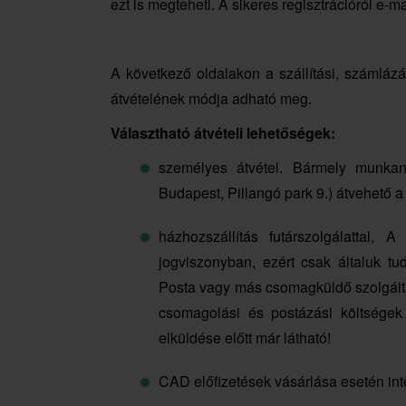
ezt is megteheti. A sikeres regisztrációról e-ma
A következő oldalakon a szállítási, számláz
átvételének módja adható meg.
Választható átvételi lehetőségek:
személyes átvétel. Bármely munk
Budapest, Pillangó park 9.) átvehető 
házhozszállítás futárszolgálattal,
jogviszonyban, ezért csak általuk t
Posta vagy más csomagküldő szolgáltat
csomagolási és postázási költségek
elküldése előtt már látható!
CAD előfizetések vásárlása esetén inte