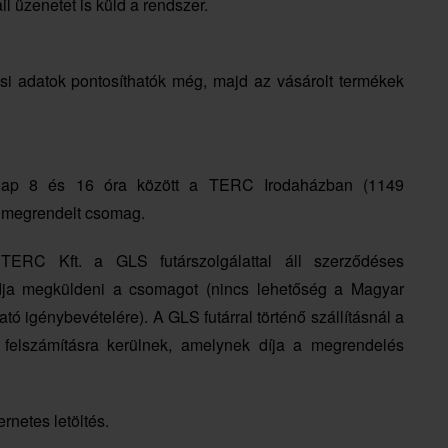
il üzenetet is küld a rendszer.
ási adatok pontosíthatók még, majd az vásárolt termékek
anap 8 és 16 óra között a TERC Irodaházban (1149
a megrendelt csomag.
 A TERC Kft. a GLS futárszolgálattal áll szerződéses
udja megküldeni a csomagot (nincs lehetőség a Magyar
ó igénybevételére). A GLS futárral történő szállításnál a
 felszámításra kerülnek, amelynek díja a megrendelés
rnetes letöltés.