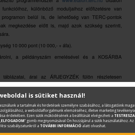
észítő programrendszer a
www.etalon.terc.hu
oldalon
unkcióihoz, különböző moduljaihoz előfizetésre van
a programon belül is, de lehetőség van TERC-pontok
ak megkezdése előtt is, majd azok szükség szerinti,
sára.
ég 10 000 pont (10 000,- + áfa).
sárolni, a példányszám emelésével és a KOSÁRBA
ok táblázatai, árai az ÁRJEGYZÉK fülön részletesen
 weboldal is sütiket használ!
használunk a tartalmak és hirdetések személyre szabásához, a látogatóink mag
iszolgálásához, a weboldalforgalmunk elemzéséhez, illetve marketing tevékeny
sa érdekében. Ezen sütik működésének a beállítását elvégezheti a
TESTRESZA
„
ELFOGADOM
” gomb megnyomásával Ön hozzájárul a sütik használatához. Az
lési szabályzatunkról a
TOVÁBBI INFORMÁCIÓ
alatt olvashat.