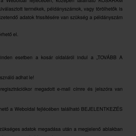
e a Weboldal fejlécében, középen található KOSARAM
a kiválasztott termékek, példányszámok, vagy törölhetők is
izetendő adatok frissítésére van szükség a példányszám
rhető el.
minden esetben a kosár oldaláról indul a „TOVÁBB A
sználó adhat le!
regisztrációkor megadott e-mail címre és jelszóra van
ó kérhető a Weboldal fejlécében található BEJELENTKEZÉS
 szükséges adatok megadása után a megjelenő ablakban