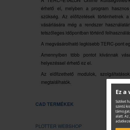
A TERC–ETALON Online Költségvetés-k
érhető el, melyben a program hasznos f
szükség. Az előfizetések történhetnek 
vásárlására még a rendszer használatán
tetszőleges időpontban történő felhasználá
A megvásárolható legkisebb TERC-pont egys
Amennyiben több pontot kívánnak vá
helyezéssel érhető ez el.
Az előfizethető modulok, szolgáltatás
megtalálhatók.
Ez a
Sütiket 
CAD TERMÉKEK
szintű k
támogatá
alatt. Az 
adatkeze
PLOTTER WEBSHOP