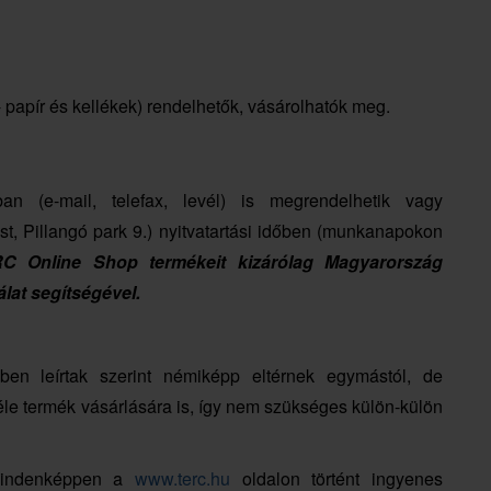
r- papír és kellékek) rendelhetők, vásárolhatók meg.
n (e-mail, telefax, levél) is megrendelhetik vagy
, Pillangó park 9.) nyitvatartási időben (munkanapokon
 Online Shop termékeit kizárólag Magyarország
álat segítségével.
ben leírtak szerint némiképp eltérnek egymástól, de
le termék vásárlására is, így nem szükséges külön-külön
 mindenképpen a
www.terc.hu
oldalon történt ingyenes