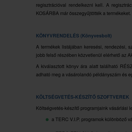
regisztrációval rendelkezni kell. A regisztrá
KOSÁRBA már összegyűjtötték a termékeket.
KÖNYVRENDELÉS (Könyvesbolt)
A termékek listájában keresési, rendezési, s
jobb felső részében közvetlenül elérhető az Ak
A kiválasztott könyv ára alatt található R
adható meg a vásárolandó példányszám és 
KÖLTSÉGVETÉS-KÉSZÍTŐ SZOFTVEREK
Költségvetés-készítő programjaink vásárlási 
a TERC V.I.P. programok különböző vál