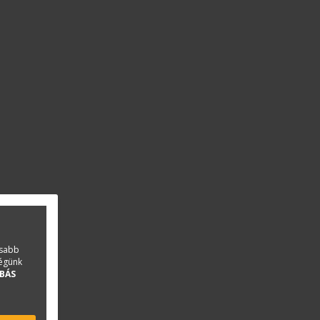
asabb
ségünk
BÁS