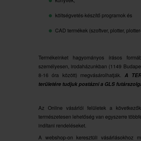
könyvek,
költségvetés-készítő programok és
CAD termékek (szoftver, plotter, plotte
Termékeinket hagyományos írásos formába
személyesen, irodaházunkban (1149 Budapest
8-16 óra között) megvásárolhatják.
A TERC
területére tudjuk postázni a GLS futárszolg
Az Online vásárlói felületek a következők
természetesen lehetőség van egyszerre többfé
indítani rendeléseket.
A webshop-on keresztüli vásárlásokhoz