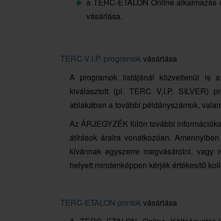
a TERC-ETALON Online alkalmazás mo
vásárlása.
TERC V.I.P. programok
vásárlása
A programok listájánál közvetlenül i
kiválasztott (pl. TERC V.I.P. SILVER)
ablakában a további példányszámok, valami
Az ÁRJEGYZÉK fülön további információkat ta
átírások áraira vonatkozóan. Amennyiben 
kívánnak egyszerre megvásárolni, vagy rég
helyett mindenképpen kérjék értékesítő kol
TERC-ETALON pontok
vásárlása