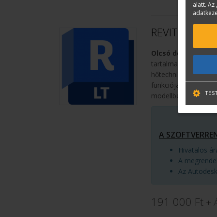
alatt. Az 
adatkeze
REVIT LT ÚJ 
Olcsó de hatékony
tartalmaz minden oly
hőtechnikai vagy kivi
funkciójának eredmén
TES
modellben megjelen
A SZOFTVERRE
Hivatalos á
A megrendel
Az Autodesk 
191 000 Ft
+ 