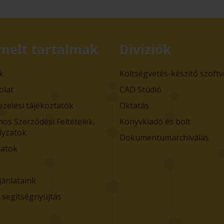
melt tartalmak
Divíziók
k
Költségvetés-készítő szoft
olat
CAD Stúdió
ezelési tájékoztatók
Oktatás
nos Szerződési Feltételek,
Könyvkiadó és bolt
lyzatok
Dokumentumarchiválás
atok
jánlataink
i segítségnyújtás