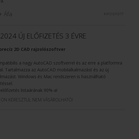
a.
+ Áfa
KIFOGYOTT
2024 ÚJ ELŐFIZETÉS 3 ÉVRE
recíz 2D CAD rajzolószoftver
tibilis a nagy AutoCAD szoftverrel és az erre a platformra
al. Tartalmazza az AutoCAD mobilalkalmazást és az új
mazást. Windows és Mac rendszeren is használható
téssel.
előfizetés listaárának 90%-a!
-ON KERESZTÜL NEM VÁSÁROLHATÓ!