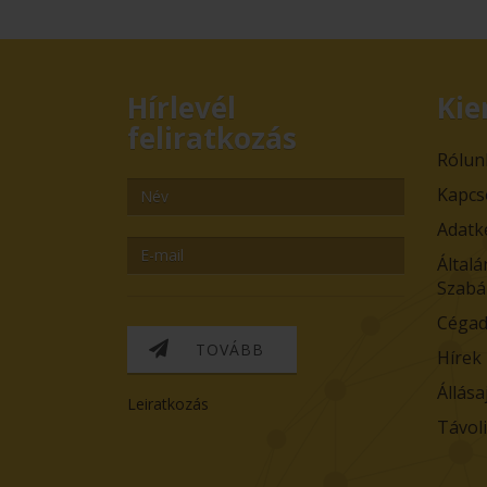
Hírlevél
Kie
feliratkozás
Rólun
Kapcs
Adatk
Általá
Szabá
Cégad
TOVÁBB
Hírek
Állása
Leiratkozás
Távol