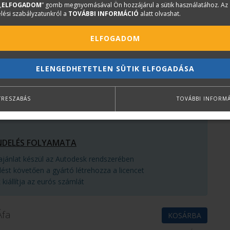
„
ELFOGADOM
” gomb megnyomásával Ön hozzájárul a sütik használatához. Az
lési szabályzatunkról a
TOVÁBBI INFORMÁCIÓ
alatt olvashat.
ELŐFIZETÉS 1 ÉVRE
ELFOGADOM
 BIM alapú tervezés építészeknek!
A létrehozott modell
an információt, amely szükséges az építészeti, statikai,
ELENGEDHETETLEN SÜTIK ELFOGADÁSA
telezési szervezési részlettervezéshez. A Revit LT BIM
yeként, bármilyen adatot módosít, a változások a teljes
TRESZABÁS
TOVÁBBI INFORM
nek.
NDELÉS FOLYAMATA
rajánlat készül az Autodesk rendszerében
ést követően a gyártó létrehozza a licencet
kiállítja az eurós számlát
Áfa
KOSÁRBA