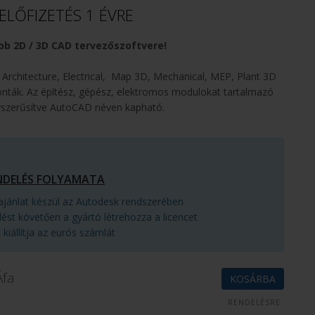
ELŐFIZETÉS 1 ÉVRE
bb 2D / 3D CAD tervezőszoftvere!
Architecture, Electrical, Map 3D, Mechanical, MEP, Plant 3D
onták. Az építész, gépész, elektromos modulokat tartalmazó
szerűsítve AutoCAD néven kapható.
NDELÉS FOLYAMATA
rajánlat készül az Autodesk rendszerében
ést követően a gyártó létrehozza a licencet
kiállítja az eurós számlát
Áfa
KOSÁRBA
RENDELÉSRE