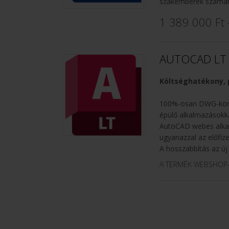
szakemberek számár
1 389 000 Ft
AUTOCAD LT 
Költséghatékony, p
100%-osan DWG-kompa
épülő alkalmazásokk
AutoCAD webes alkal
ugyanazzal az előfize
A hosszabbítás az új 
A TERMÉK WEBSHOP