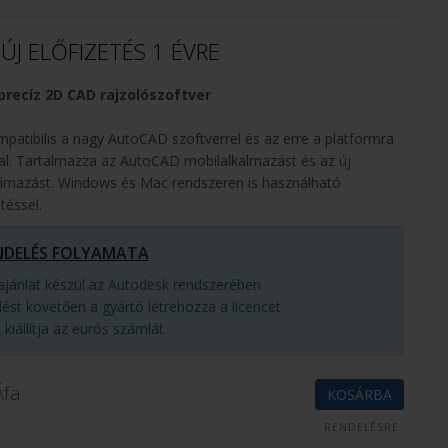
ÚJ ELŐFIZETÉS 1 ÉVRE
recíz 2D CAD rajzolószoftver
tibilis a nagy AutoCAD szoftverrel és az erre a platformra
al. Tartalmazza az AutoCAD mobilalkalmazást és az új
mazást. Windows és Mac rendszeren is használható
téssel.
NDELÉS FOLYAMATA
rajánlat készül az Autodesk rendszerében
ést követően a gyártó létrehozza a licencet
kiállítja az eurós számlát
Áfa
KOSÁRBA
RENDELÉSRE