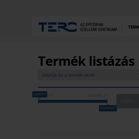
TERM
Termék listázás
226060FT
226060 FT
99999999 FT
MÁRKA
99999999FT