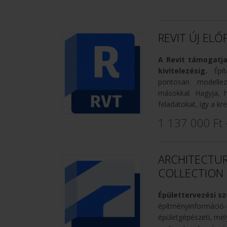
REVIT ÚJ ELŐ
A Revit támogatj
kivitelezésig.
Épít
pontosan modellez
másokkal. Hagyja, h
feladatokat, így a kr
1 137 000 Ft
ARCHITECTUR
COLLECTION 
Épülettervezési 
építményinformáció-
épületgépészeti, mél