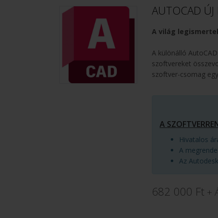
AUTOCAD ÚJ 
A világ legismerte
A különálló AutoCAD 
szoftvereket összev
szoftver-csomag egy
A SZOFTVERRE
Hivatalos á
A megrendel
Az Autodesk 
682 000 Ft
+ 