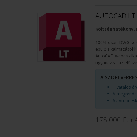
AUTOCAD LT 
Költséghatékony, p
100%-osan DWG-kompa
épülő alkalmazásokk
AutoCAD webes alkal
ugyanazzal az előfize
A SZOFTVERRE
Hivatalos á
A megrendel
Az Autodesk 
178 000 Ft
+ 