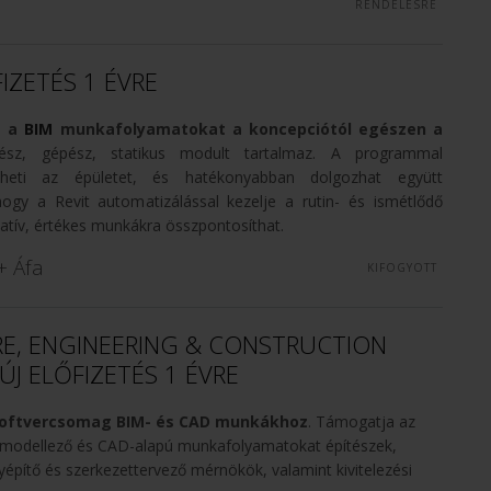
RENDELÉSRE
FIZETÉS 1 ÉVRE
a a
BIM
munkafolyamatokat a koncepciótól egészen a
ész, gépész, statikus modult tartalmaz. A programmal
heti az épületet, és hatékonyabban dolgozhat együtt
ogy a Revit automatizálással kezelje a rutin- és ismétlődő
eatív, értékes munkákra összpontosíthat.
+ Áfa
KIFOGYOTT
E, ENGINEERING & CONSTRUCTION
ÚJ ELŐFIZETÉS 1 ÉVRE
szoftvercsomag BIM- és CAD munkákhoz
. Támogatja az
modellező és CAD-alapú munkafolyamatokat építészek,
yépítő és szerkezettervező mérnökök, valamint kivitelezési