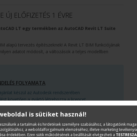
TE ÚJ ELŐFIZETÉS 1 ÉVRE
AutoCAD LT egy termékben az AutoCAD Revit LT Suite
M alapú tervezés építészeknek! A Revit LT BIM funkciójának
ilyen adatot módosít, a változások a teljes modellben
NDELÉS FOLYAMATA
rajánlat készül az Autodesk rendszerében
ést követően a gyártó létrehozza a licencet
kiállítja az eurós számlát
 weboldal is sütiket használ!
Áfa
használunk a tartalmak és hirdetések személyre szabásához, a látogatóink mag
KOSÁRBA
iszolgálásához, a weboldalforgalmunk elemzéséhez, illetve marketing tevékeny
sa érdekében. Ezen sütik működésének a beállítását elvégezheti a
TESTRESZA
RENDELÉSRE