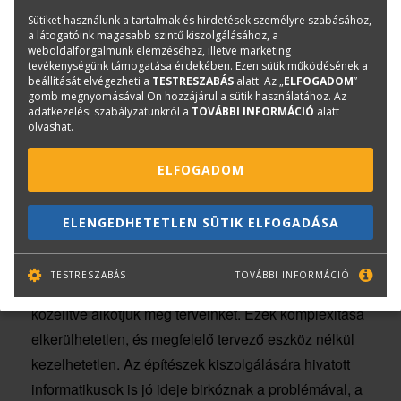
modellezők észlelni szokták ezeket a problémákat és
Sütiket használunk a tartalmak és hirdetések személyre szabásához,
bevált módszerekkel eltusolják, hogy minél kevesebb
a látogatóink magasabb szintű kiszolgálásához, a
weboldalforgalmunk elemzéséhez, illetve marketing
állásidő és veszteség sújtsa Őket. A tervezőkhöz sajnos
tevékenységünk támogatása érdekében. Ezen sütik működésének a
csak a festhető szilóval, PUR-habbal, vésés-fúrás-
beállítását elvégezheti a
TESTRESZABÁS
alatt. Az „
ELFOGADOM
”
gomb megnyomásával Ön hozzájárul a sütik használatához. Az
faragással, elfedő szerkezettel meg nem oldható esetek
adatkezelési szabályzatunkról a
TOVÁBBI INFORMÁCIÓ
alatt
olvashat.
kerülnek vissza, problémakezelésül pedig komoly
fejtörést okoz.
ELFOGADOM
Tervezzünk, számoljon a gép
ELENGEDHETETLEN SÜTIK ELFOGADÁSA
A számítógépes tervezésnek akkor van igazán értelme,
TESTRESZABÁS
TOVÁBBI INFORMÁCIÓ
ha pontosan és a valóságot szükséges mértékben
közelítve alkotjuk meg terveinket. Ezek komplexitása
elkerülhetetlen, és megfelelő tervező eszköz nélkül
kezelhetetlen. Az építészek kiszolgálására hivatott
informatikusok is jó ideje birkóznak a problémával, a