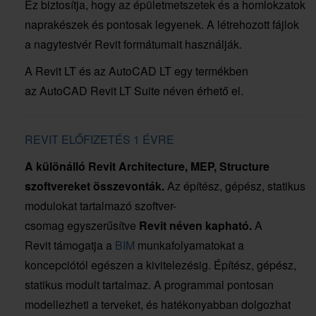
Ez biztosítja, hogy az épületmetszetek és a homlokzatok
naprakészek és pontosak legyenek. A létrehozott fájlok
a nagytestvér Revit formátumait használják.
A Revit LT és az AutoCAD LT egy termékben
az AutoCAD Revit LT Suite néven érhető el.
REVIT ELŐFIZETÉS 1 ÉVRE
A különálló Revit Architecture, MEP, Structure
szoftvereket összevonták.
Az építész, gépész, statikus
modulokat tartalmazó szoftver-
csomag egyszerűsítve
Revit néven kapható.
A
Revit támogatja a
BIM
munkafolyamatokat a
koncepciótól egészen a kivitelezésig. Építész, gépész,
statikus modult tartalmaz. A programmal pontosan
modellezheti a terveket, és hatékonyabban dolgozhat