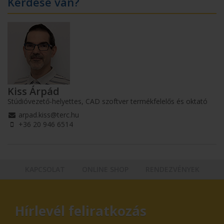
Kérdése van?
Kiss Árpád
Stúdióvezető-helyettes, CAD szoftver termékfelelős és oktató
arpad.kiss@terc.hu
+36 20 946 6514
KAPCSOLAT
ONLINE SHOP
RENDEZVÉNYEK
Hírlevél feliratkozás