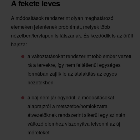
A fekete leves
A módosítások rendszerint olyan meghatározó
elemeken jelentenek problémát, melyek több
nézetben/tervlapon is látszanak. És kezdődik is az őrült
hajsza:
a változtatásokat rendszerint több ember vezeti
rá a tervekre, így nem feltétlenül egységes
formában zajlik le az átalakítás az egyes
nézetekben
a baj nem jár egyedül: a módosításokat
alaprajzról a metszetbe/homlokzatra
átvezetőknek rendszerint sikerül egy szintén
változó elemhez viszonyítva felvenni az új
méreteket