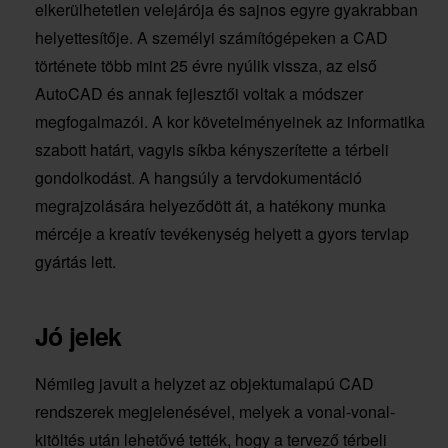
elkerülhetetlen velejárója és sajnos egyre gyakrabban
helyettesítője. A személyi számítógépeken a CAD
története több mint 25 évre nyúlik vissza, az első
AutoCAD és annak fejlesztői voltak a módszer
megfogalmazói. A kor követelményeinek az informatika
szabott határt, vagyis síkba kényszerítette a térbeli
gondolkodást. A hangsúly a tervdokumentáció
megrajzolására helyeződött át, a hatékony munka
mércéje a kreatív tevékenység helyett a gyors tervlap
gyártás lett.
Jó jelek
Némileg javult a helyzet az objektumalapú CAD
rendszerek megjelenésével, melyek a vonal-vonal-
kitöltés után lehetővé tették, hogy a tervező térbeli