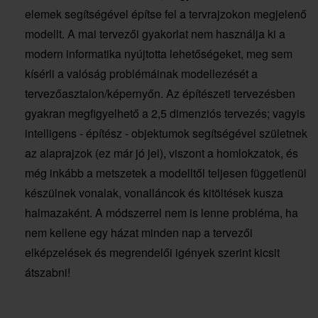
elemek segítségével építse fel a tervrajzokon megjelenő
modellt. A mai tervezői gyakorlat nem használja ki a
modern informatika nyújtotta lehetőségeket, meg sem
kísérli a valóság problémáinak modellezését a
tervezőasztalon/képernyőn. Az építészeti tervezésben
gyakran megfigyelhető a 2,5 dimenziós tervezés; vagyis
intelligens - építész - objektumok segítségével születnek
az alaprajzok (ez már jó jel), viszont a homlokzatok, és
még inkább a metszetek a modelltől teljesen függetlenül
készülnek vonalak, vonalláncok és kitöltések kusza
halmazaként. A módszerrel nem is lenne probléma, ha
nem kellene egy házat minden nap a tervezői
elképzelések és megrendelői igények szerint kicsit
átszabni!