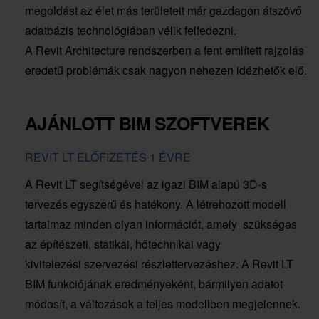
megoldást az élet más területeit már gazdagon átszövő
adatbázis technológiában vélik felfedezni.
A Revit Architecture rendszerben a fent említett rajzolás
eredetű problémák csak nagyon nehezen idézhetők elő.
AJÁNLOTT BIM SZOFTVEREK
REVIT LT ELŐFIZETÉS 1 ÉVRE
A Revit LT segítségével az igazi BIM alapú 3D-s
tervezés egyszerű és hatékony. A létrehozott modell
tartalmaz minden olyan információt, amely szükséges
az építészeti, statikai, hőtechnikai vagy
kivitelezési szervezési részlettervezéshez. A Revit LT
BIM funkciójának eredményeként, bármilyen adatot
módosít, a változások a teljes modellben megjelennek.