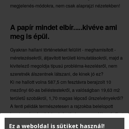
megjelenés-módokra, nem csak alaprajzi nézetekben!
A papír mindet elbír.....kivéve ami
meg is épül.
Gyakran hallani történeteket felülírt - meghamisított -
méretezésekről, átjavított területi kimutatásokról, majd a
kivitelező megoldja típusú probléma-kezelésről, nem
szeretnék álszentnek látszani, de kinek jó ez?
Ki ne hallott volna 587,5 cm fesztávra berajzolt 10
mezőnyi 60-as béléstestekről, a valóságban 19,63 m2
területű szobákról, 1,70 magas lépcső űrszelvényekről?
A fenti példák természetesen a rajzokba belelopott
hamis számoknak köszönhetik, hogy engedélyezik őket,
hogy a kivitelező felépíti. Szerencsére az 1:1 léptékben
Ez a weboldal is sütiket használ!