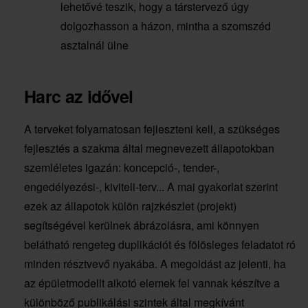
lehetővé teszik, hogy a társtervező úgy
dolgozhasson a házon, mintha a szomszéd
asztalnál ülne
Harc az idővel
A terveket folyamatosan fejleszteni kell, a szükséges
fejlesztés a szakma által megnevezett állapotokban
szemléletes igazán: koncepció-, tender-,
engedélyezési-, kiviteli-terv... A mai gyakorlat szerint
ezek az állapotok külön rajzkészlet (projekt)
segítségével kerülnek ábrázolásra, ami könnyen
belátható rengeteg duplikációt és fölösleges feladatot ró
minden résztvevő nyakába. A megoldást az jelenti, ha
az épületmodellt alkotó elemek fel vannak készítve a
különböző publikálási szintek által megkívánt