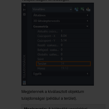
Megjelennek a kiválasztott objektum
tulajdonságai (például a terület).
Megjegyzés:
A különálló vonalakkal