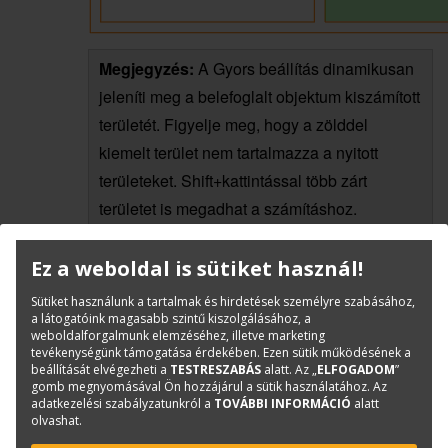
Megjegyzés:
A Gyors beállítás dinamikusan
jeleníti meg a belefoglalt objektum kiszámított
területét. Figyelje meg, hogy a zölddel
kiemelt terület nem tartalmazza a nyitott
területeket. Shift+kattintással több zárt
területet is megadhat a számításhoz.
Ez a weboldal is sütiket használ!
A vonalakból álló helységek területének lekérdezését
segíti, ha besraffozza őket egy segéd fólián, majd
Sütiket használunk a tartalmak és hirdetések személyre szabásához,
a látogatóink magasabb szintű kiszolgálásához, a
lekérdezi a sraffozás adatait a Tulajdonságok ablakban.
weboldalforgalmunk elemzéséhez, illetve marketing
tevékenységünk támogatása érdekében. Ezen sütik működésének a
Hozzon létre egy Terület nevű fóliát és tegye
beállítását elvégezheti a
TESTRESZABÁS
alatt. Az „
ELFOGADOM
”
gomb megnyomásával Ön hozzájárul a sütik használatához. Az
aktuálissá.
adatkezelési szabályzatunkról a
TOVÁBBI INFORMÁCIÓ
alatt
olvashat.