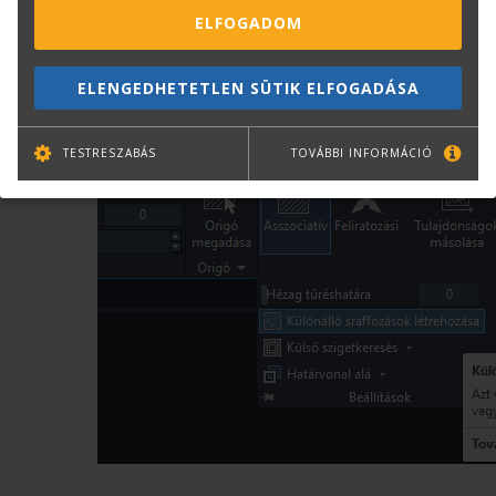
Kattintson a SRAFFOZ parancsra, majd a
ELFOGADOM
Beállítások almenüben a Különálló sraffozások
létrehozása lehetőségre. Tetszőleges
ELENGEDHETETLEN SÜTIK ELFOGADÁSA
sorrendben kattintson bele a szobákba, majd
nyomjon Entert.
TESTRESZABÁS
TOVÁBBI INFORMÁCIÓ