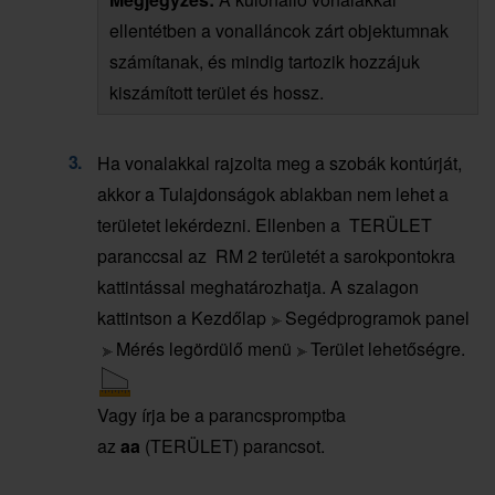
ellentétben a vonalláncok zárt objektumnak
számítanak, és mindig tartozik hozzájuk
kiszámított terület és hossz.
Ha vonalakkal rajzolta meg a szobák kontúrját,
akkor a Tulajdonságok ablakban nem lehet a
területet lekérdezni. Ellenben a TERÜLET
paranccsal az RM 2 területét a sarokpontokra
kattintással meghatározhatja. A szalagon
kattintson a Kezdőlap
Segédprogramok panel
Mérés legördülő menü
Terület lehetőségre.
Vagy írja be a parancspromptba
az
aa
(TERÜLET) parancsot.