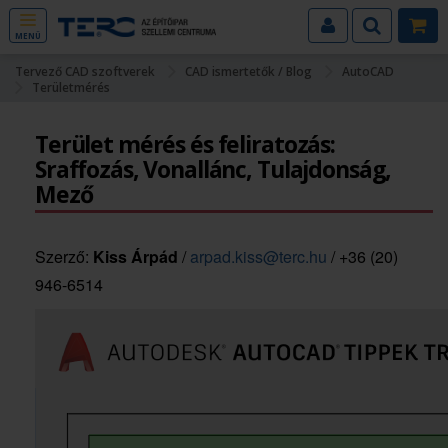
MENÜ
Tervező CAD szoftverek
CAD ismertetők / Blog
AutoCAD
Területmérés
Terület mérés és feliratozás:
Sraffozás, Vonallánc, Tulajdonság,
Mező
Szerző:
Kiss Árpád
/
arpad.kiss@terc.hu
/ +36 (20)
946-6514