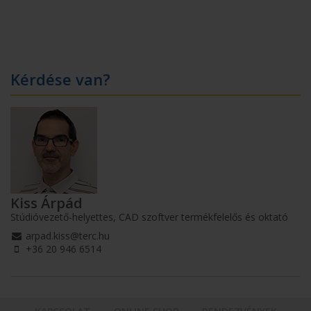
Kérdése van?
Kiss Árpád
Stúdióvezető-helyettes, CAD szoftver termékfelelős és oktató
arpad.kiss@terc.hu
+36 20 946 6514