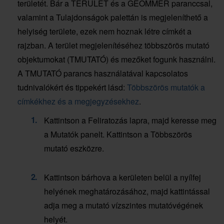
területét. Bár a TERÜLET és a GEOMMÉR paranccsal,
valamint a Tulajdonságok palettán is megjeleníthető a
helyiség területe, ezek nem hoznak létre címkét a
rajzban. A terület megjelenítéséhez többszörös mutató
objektumokat (TMUTATÓ) és mezőket fogunk használni.
A TMUTATÓ parancs használatával kapcsolatos
tudnivalókért és tippekért lásd:
Többszörös mutatók a
címkékhez és a megjegyzésekhez
.
Kattintson a Feliratozás lapra, majd keresse meg
a Mutatók panelt. Kattintson a Többszörös
mutató eszközre.
Kattintson bárhova a kerületen belül a nyílfej
helyének meghatározásához, majd kattintással
adja meg a mutató vízszintes mutatóvégének
helyét.