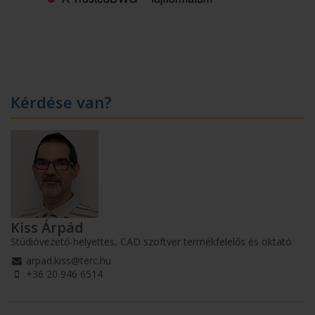
Kérdése van?
Kiss Árpád
Stúdióvezető-helyettes, CAD szoftver termékfelelős és oktató
arpad.kiss@terc.hu
+36 20 946 6514