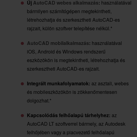
Új
AutoCAD webes alkalmazás
:
használatával
bármilyen számítógépen megtekintheti,
létrehozhatja és szerkesztheti AutoCAD-es
rajzait, külön szoftver telepítése nélkül.*
AutoCAD mobilalkalmazás
:
használatával
iOS, Android és Windows rendszerű
eszközökön is megtekintheti, létrehozhatja és
szerkesztheti AutoCAD-es rajzait.
Integrált munkafolyamatok:
az asztali, webes
és mobileszközökön is zökkenőmentesen
dolgozhat.*
Kapcsolódás felhőalapú tárhelyhez:
az
AutoCAD LT szoftverrel bármely, az Autodesk
felhőjében vagy a piacvezető felhőalapú