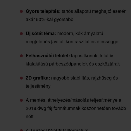
Gyors telepítés:
tartós állapotú meghajtó esetén
akár 50%-kal gyorsabb
Új sötét téma:
modern, kék árnyalatú
megjelenés javított kontraszttal és élességgel
Felhasználói felület:
lapos ikonok, intuitív
kialakítású párbeszédpanelek és eszköztárak
2D grafika:
nagyobb stabilitás, rajzhűség és
teljesítmény
A mentés, áthelyezés/másolás teljesítménye a
2018.dwg fájlformátumnak köszönhetően tovább
nőtt
A TrustedDWG™ fájlformátum