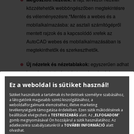
közzétehetők webböngészőben megtekintésre
és véleményezésre.*Mentés a webes és a
mobilalkalmazásba: az asztali számítógépről
mentett rajzok és a kapcsolódó xrefek az
AutoCAD webes és mobilalkalmazásában is
megtekinthetők és szerkeszthetők.
Új nézetek és nézetablakok:
egyszerűen adhat
hozzá mentett nézeteket az elrendezéshez.
Ez a weboldal is sütiket használ!
Nagy felbontású monitorok támogatása:
a
tervek 4K és annál nagyobb felbontású kijelzőn
Sütiket használunk a tartalmak és hirdetések személyre szabásához,
a látogatóink magasabb szintű kiszolgálásához, a
is megtekinthetők.
weboldalforgalmunk elemzéséhez, illetve marketing
tevékenységünk támogatása érdekében. Ezen sütik működésének a
beállítását elvégezheti a
TESTRESZABÁS
alatt. Az „
ELFOGADOM
”
Képernyőn kívüli kijelölés:
a kijelölt
gomb megnyomásával Ön hozzájárul a sütik használatához. Az
adatkezelési szabályzatunkról a
TOVÁBBI INFORMÁCIÓ
alatt
objektumok akkor is a kiválasztási halmazban
olvashat.