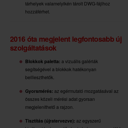
tárhelyek valamelyikén tárolt DWG-fájlhoz
hozzáférhet.
2016 óta megjelent legfontosabb új
szolgáltatások
Blokkok paletta:
a vizuális galériák
segítségével a blokkok hatékonyan
beilleszthetők.
Gyorsmérés:
az egérmutató mozgatásával az
összes közeli mérési adat gyorsan
megjeleníthető a rajzon.
Tisztítás (újratervezve):
az egyszerű