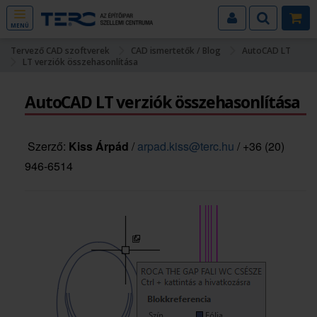
MENÜ
Tervező CAD szoftverek
CAD ismertetők / Blog
AutoCAD LT
LT verziók összehasonlítása
AutoCAD LT verziók összehasonlítása
Szerző:
Kiss Árpád
/
arpad.kiss@terc.hu
/ +36 (20)
946-6514