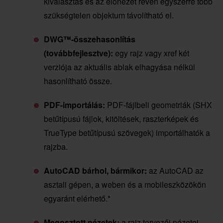
kiválasztás és az előnézet révén egyszerre több
szükségtelen objektum távolítható el.
DWG™-összehasonlítás
(továbbfejlesztve):
egy rajz vagy xref két
verziója az aktuális ablak elhagyása nélkül
hasonlítható össze.
PDF-importálás:
PDF-fájlbeli geometriák (SHX
betűtípusú fájlok, kitöltések, raszterképek és
TrueType betűtípusú szövegek) importálhatók a
rajzba.
AutoCAD bárhol, bármikor:
az AutoCAD az
asztali gépen, a weben és a mobileszközökön
egyaránt elérhető.*
Megosztott nézetek:
a rajz tervezői nézetei