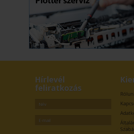
Hírlevél
Kie
feliratkozás
Rólun
Kapcs
Adatk
Általá
Szabá