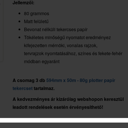
Jellemzői:
80 grammos
Matt felületű
Bevonat nélküli tekercses papír
Tökéletes minőségű nyomatot eredményez
kifejezetten mérnöki, vonalas rajzok,
tervrajzok nyomtatásához, színes és fekete-fehér
módban egyaránt
A csomag 3 db
594mm x 50m - 80g plotter papír
tekercset
tartalmaz.
A kedvezményes ár kizárólag webshopon keresztül
leadott rendelések esetén érvényesíthető!