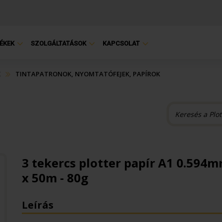
ÉKEK
SZOLGÁLTATÁSOK
KAPCSOLAT
K
TINTAPATRONOK, NYOMTATÓFEJEK, PAPÍROK
3 tekercs plotter papír A1 0.594
x 50m - 80g
Leírás