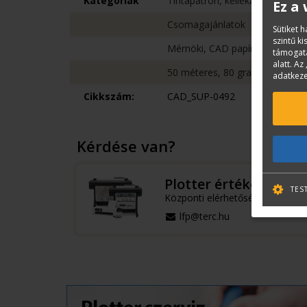
Kategóriák
Tintapatron, kellékanyag
Ez a
Csomagajánlatok
Sütiket 
szintű k
Mérnöki, CAD papírok
támogatá
alatt. Az 
50 méteres, 80 grammos
adatkeze
Cikkszám:
CAD_SUP-0492
Kérdése van?
Plotter értékesítés
TES
Központi elérhetőségek
lfp@terc.hu