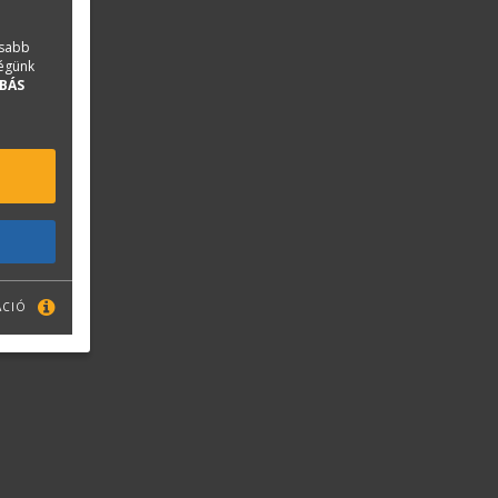
asabb
ségünk
BÁS
ÁCIÓ