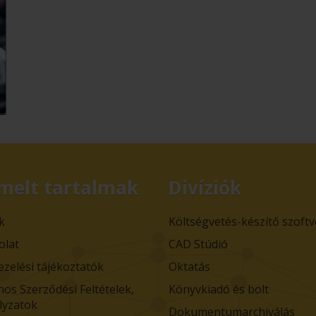
melt tartalmak
Divíziók
k
Költségvetés-készítő szoft
olat
CAD Stúdió
ezelési tájékoztatók
Oktatás
nos Szerződési Feltételek,
Könyvkiadó és bolt
lyzatok
Dokumentumarchiválás