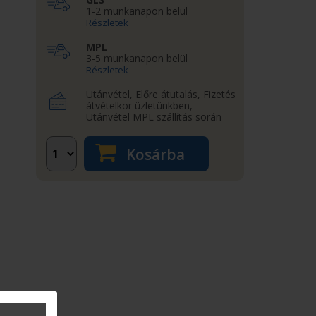
1-2 munkanapon belül
Részletek
MPL
3-5 munkanapon belül
Részletek
Utánvétel, Előre átutalás, Fizetés
átvételkor üzletünkben,
Utánvétel MPL szállítás során
Kosárba