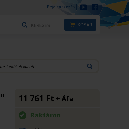
Bejelentkezés
KOSÁR
mm
11 761
Ft
+ Áfa
Raktáron
GLS