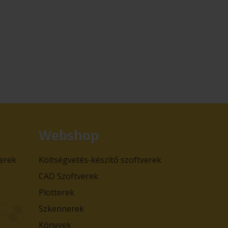
Webshop
verek
Költségvetés-készítő szoftverek
CAD Szoftverek
Plotterek
Szkennerek
Könyvek