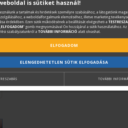
 weboldal is sütiket használ!
használunk a tartalmak és hirdetések személyre szabásához, a látogatóink mag
iszolgálásához, a weboldalforgalmunk elemzéséhez, illetve marketing tevékeny
sa érdekében. Ezen sütik működésének a beállítását elvégezheti a
TESTRESZA
„
ELFOGADOM
” gomb megnyomásával Ön hozzájárul a sütik használatához. Az
lési szabályzatunkról a
TOVÁBBI INFORMÁCIÓ
alatt olvashat.
ELFOGADOM
ELENGEDHETETLEN SÜTIK ELFOGADÁSA
TRESZABÁS
TOVÁBBI INFORM