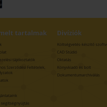
melt tartalmak
Divíziók
k
Költségvetés-készítő szoft
olat
CAD Stúdió
ezelési tájékoztatók
Oktatás
nos Szerződési Feltételek,
Könyvkiadó és bolt
lyzatok
Dokumentumarchiválás
atok
jánlataink
i segítségnyújtás