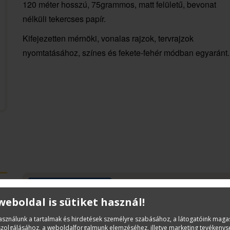
120 méter hosszú, 75grammos, matt felületű, bevonat
nélküli tekercses papír.
Kifejezetten mérnöki, vonalas rajzok, tervrajzok
nyomtatásához, színes és fekete-fehér módban egyaránt.
DOKUMENTUMOK
 weboldal is sütiket használ!
használunk a tartalmak és hirdetések személyre szabásához, a látogatóink mag
IJM009_V3-20210411103728.pdf
iszolgálásához, a weboldalforgalmunk elemzéséhez, illetve marketing tevékeny