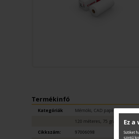
Termékinfó
Kategóriák
Mérnöki, CAD papírok
Ez a
120 méteres, 75 grammos
Cikkszám:
97006098
Sütiket 
szintű k