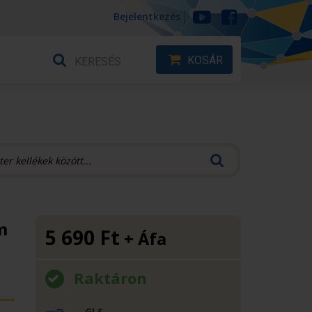
Bejelentkezés
KOSÁR
m
5 690
Ft
+ Áfa
Raktáron
GLS