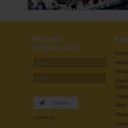
Hírlevél
Kie
feliratkozás
Rólun
Kapcs
Adatk
Általá
Szabá
Cégad
TOVÁBB
Hírek
Állása
Leiratkozás
Távol