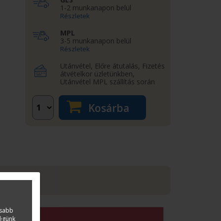
1-2 munkanapon belül
Részletek
MPL
3-5 munkanapon belül
Részletek
Utánvétel, Előre átutalás, Fizetés
átvételkor üzletünkben,
Utánvétel MPL szállítás során
Kosárba
asabb
ségünk