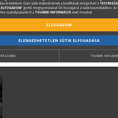
sa érdekében. Ezen sütik működésének a beállítását elvégezheti a
TESTRESZA
„
ELFOGADOM
” gomb megnyomásával Ön hozzájárul a sütik használatához. Az
lési szabályzatunkról a
TOVÁBBI INFORMÁCIÓ
alatt olvashat.
ELFOGADOM
ELENGEDHETETLEN SÜTIK ELFOGADÁSA
TRESZABÁS
TOVÁBBI INFORM