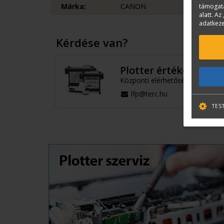
Márka:
CANON
támogatá
alatt. Az 
adatkeze
Kérdése van?
Plotter értékesítés
Központi elérhetőségek
lfp@terc.hu
TES