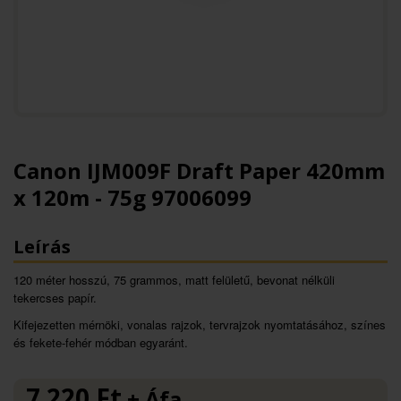
Canon IJM009F Draft Paper 420mm
x 120m - 75g 97006099
Leírás
120 méter hosszú, 75 grammos, matt felületű, bevonat nélküli
tekercses papír.
Kifejezetten mérnöki, vonalas rajzok, tervrajzok nyomtatásához, színes
és fekete-fehér módban egyaránt.
7 220
Ft
+ Áfa