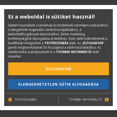
IJM009_V3-20210411103947.pdf
Ez a weboldal is sütiket használ!
Sütiket használunk a tartalmak és hirdetések személyre szabásához,
Termékinfó
a látogatóink magasabb szintű kiszolgálásához, a
weboldalforgalmunk elemzéséhez, illetve marketing
tevékenységünk támogatása érdekében. Ezen sütik működésének a
Kategóriák
Mérnöki, CAD papírok
beállítását elvégezheti a
TESTRESZABÁS
alatt. Az „
ELFOGADOM
”
120 méteres, 75 grammos
gomb megnyomásával Ön hozzájárul a sütik használatához. Az
adatkezelési szabályzatunkról a
TOVÁBBI INFORMÁCIÓ
alatt
Cikkszám:
97006099
olvashat.
Márka:
CANON
ELFOGADOM
Kérdése van?
ELENGEDHETETLEN SÜTIK ELFOGADÁSA
Plotter értékesítés
Központi elérhetőségek
TESTRESZABÁS
TOVÁBBI INFORMÁCIÓ
lfp@terc.hu