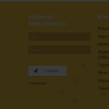
Hírlevél
Kie
feliratkozás
Rólun
Kapcs
Adatk
Általá
Szabá
Cégad
TOVÁBB
Hírek
Állása
Leiratkozás
Távol