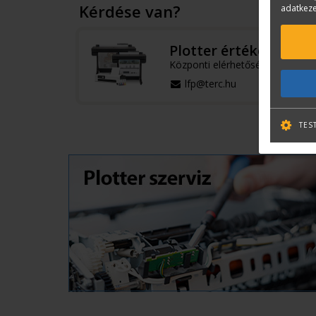
Kérdése van?
adatkeze
Plotter értékesítés
Központi elérhetőségek
lfp@terc.hu
TES