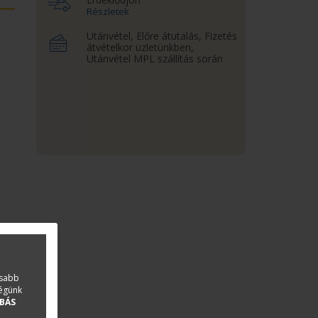
Részletek
Utánvétel, Előre átutalás, Fizetés
átvételkor üzletünkben,
Utánvétel MPL szállítás során
asabb
ségünk
BÁS