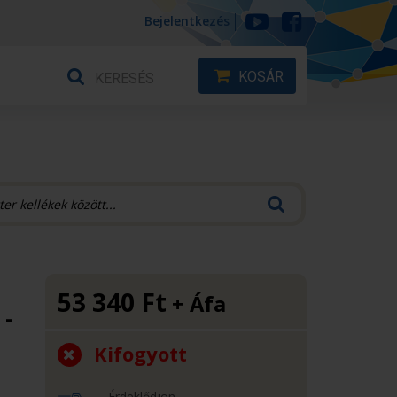
Bejelentkezés
KOSÁR
53 340
Ft
+ Áfa
 -
Kifogyott
Érdeklődjön