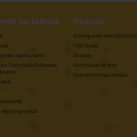
melt tartalmak
Divíziók
k
Költségvetés-készítő szoft
olat
CAD Stúdió
ezelési tájékoztatók
Oktatás
nos Szerződési Feltételek,
Könyvkiadó és bolt
lyzatok
Dokumentumarchiválás
atok
jánlataink
i segítségnyújtás