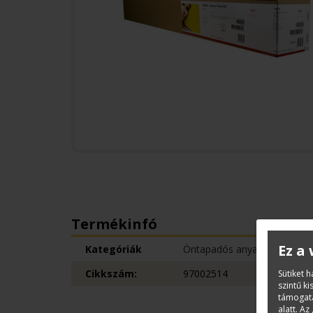
Termékinfó
Ez a
Kategóriák
Öntapadós anyagok
Cikkszám:
97002514
Sütiket 
szintű k
támogatá
alatt. Az 