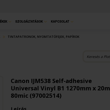
ÉKEK
SZOLGÁLTATÁSOK
KAPCSOLAT
K
TINTAPATRONOK, NYOMTATÓFEJEK, PAPÍROK
Canon IJM538 Self-adhesive
Universal Vinyl B1 1270mm x 20m
80mic (97002514)
Leírás