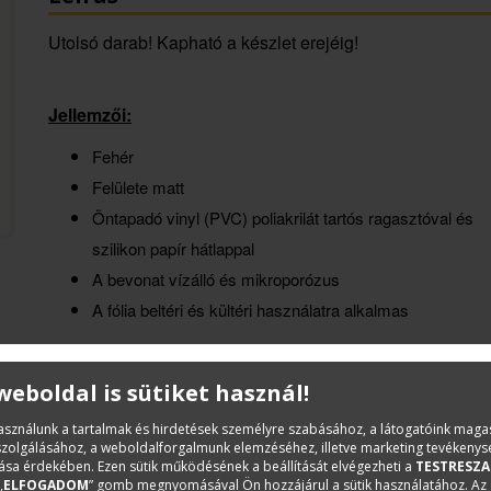
Utolsó darab! Kapható a készlet erejéig!
Jellemzői:
Fehér
Felülete matt
Öntapadó vinyl (PVC) poliakrilát tartós ragasztóval és
szilikon papír hátlappal
A bevonat vízálló és mikroporózus
A fólia beltéri és kültéri használatra alkalmas
 weboldal is sütiket használ!
használunk a tartalmak és hirdetések személyre szabásához, a látogatóink mag
iszolgálásához, a weboldalforgalmunk elemzéséhez, illetve marketing tevékeny
sa érdekében. Ezen sütik működésének a beállítását elvégezheti a
TESTRESZA
„
ELFOGADOM
” gomb megnyomásával Ön hozzájárul a sütik használatához. Az