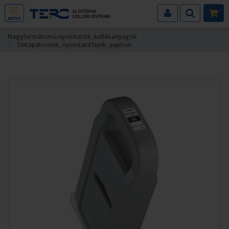
MENÜ
Nagyformátumú nyomtatók, kellékanyagok
Tintapatronok, nyomtatófejek, papírok