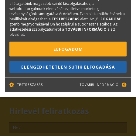
a látogatóink magasabb szintű kiszolgálásához, a
Márka:
CANON
weboldalforgalmunk elemzéséhez, illetve marketing
tevékenységünk támogatása érdekében. Ezen sütik működésének a
beállítását elvégezheti a
TESTRESZABÁS
alatt. Az „
ELFOGADOM
”
gomb megnyomásával Ön hozzájárul a sütik használatához. Az
Kérdése van?
adatkezelési szabályzatunkról a
TOVÁBBI INFORMÁCIÓ
alatt
olvashat.
Plotter értékesítés
ELFOGADOM
Központi elérhetőségek
lfp@terc.hu
ELENGEDHETETLEN SÜTIK ELFOGADÁSA
TESTRESZABÁS
TOVÁBBI INFORMÁCIÓ
KAPCSOLAT
ONLINE SHOP
RENDEZVÉNYEK
Hírlevél feliratkozás