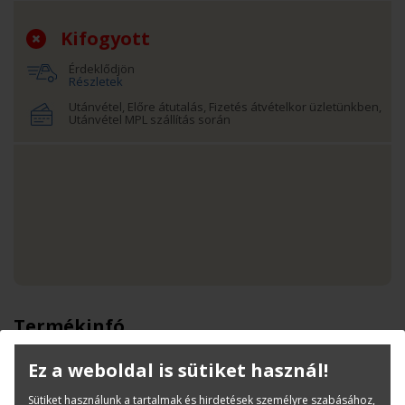
Kifogyott
Érdeklődjön
Részletek
Utánvétel, Előre átutalás, Fizetés átvételkor üzletünkben,
Utánvétel MPL szállítás során
Termékinfó
Kategóriák
Tintapatronok
Ez a weboldal is sütiket használ!
Canon tintapatronok
Sütiket használunk a tartalmak és hirdetések személyre szabásához,
Cikkszám:
CF9821B001AA