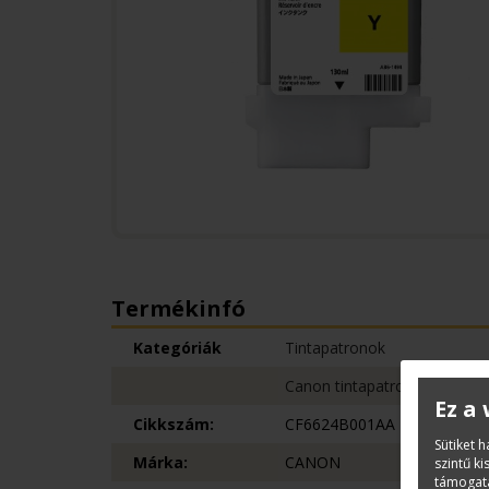
Termékinfó
Kategóriák
Tintapatronok
Canon tintapatronok
Ez a
Cikkszám:
CF6624B001AA
Sütiket 
Márka:
CANON
szintű k
támogatá