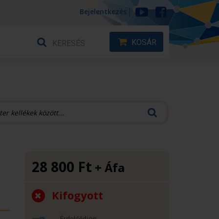
Bejelentkezés
KOSÁR
28 800
Ft
+ Áfa
Kifogyott
Érdeklődjön