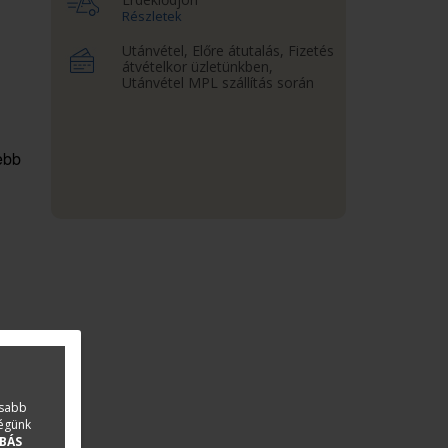
Részletek
Utánvétel, Előre átutalás, Fizetés
átvételkor üzletünkben,
Utánvétel MPL szállítás során
ebb
asabb
ségünk
BÁS