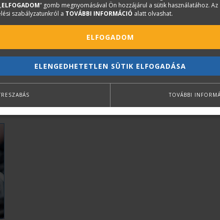
„
ELFOGADOM
” gomb megnyomásával Ön hozzájárul a sütik használatához. Az
lési szabályzatunkról a
TOVÁBBI INFORMÁCIÓ
alatt olvashat.
ELFOGADOM
ELENGEDHETETLEN SÜTIK ELFOGADÁSA
TRESZABÁS
TOVÁBBI INFORM