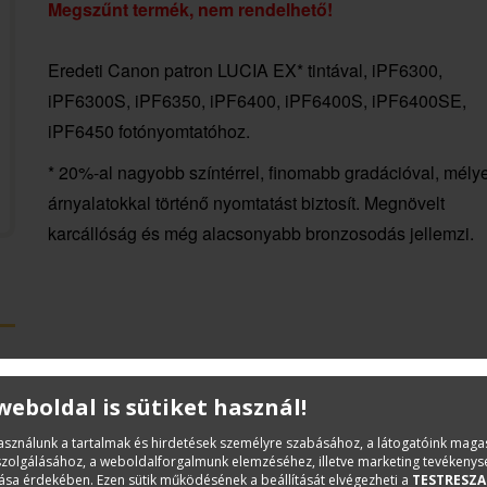
Megszűnt termék, nem rendelhető!
Eredeti Canon patron LUCIA EX* tintával, iPF6300,
iPF6300S, iPF6350, iPF6400, iPF6400S, iPF6400SE,
iPF6450 fotónyomtatóhoz.
* 20%-al nagyobb színtérrel, finomabb gradációval, mély
árnyalatokkal történő nyomtatást biztosít. Megnövelt
karcállóság és még alacsonyabb bronzosodás jellemzi.
 weboldal is sütiket használ!
használunk a tartalmak és hirdetések személyre szabásához, a látogatóink mag
iszolgálásához, a weboldalforgalmunk elemzéséhez, illetve marketing tevékeny
sa érdekében. Ezen sütik működésének a beállítását elvégezheti a
TESTRESZA