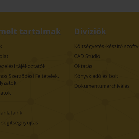
melt tartalmak
Divíziók
k
Költségvetés-készítő szoft
olat
CAD Stúdió
ezelési tájékoztatók
Oktatás
nos Szerződési Feltételek,
Könyvkiadó és bolt
lyzatok
Dokumentumarchiválás
atok
jánlataink
i segítségnyújtás