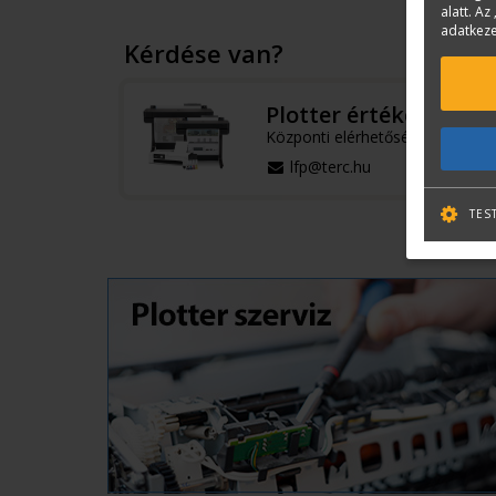
alatt. Az 
adatkeze
Kérdése van?
Plotter értékesítés
Központi elérhetőségek
lfp@terc.hu
TES