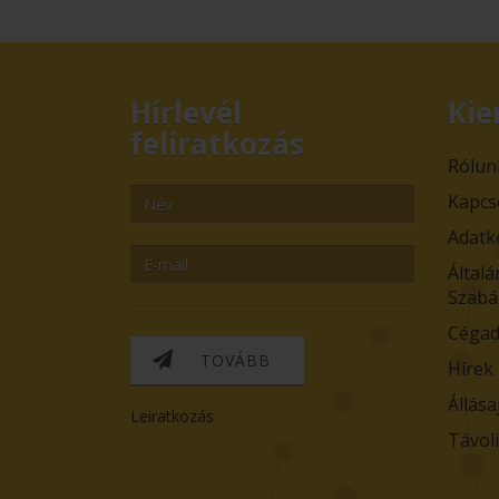
Hírlevél
Kie
feliratkozás
Rólun
Kapcs
Adatk
Általá
Szabá
Cégad
TOVÁBB
Hírek
Állása
Leiratkozás
Távol