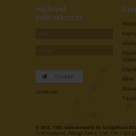
Hírlevél
Kie
feliratkozás
Rólun
Kapcs
Adatk
Általá
Szabá
Cégad
TOVÁBB
Hírek
Állása
Leiratkozás
Távol
© 2015,
TERC Kereskedelmi és Szolgáltató Kft
1149
Budapest
,
Pillangó Park 9
. | tel.:
+36 1 222-2