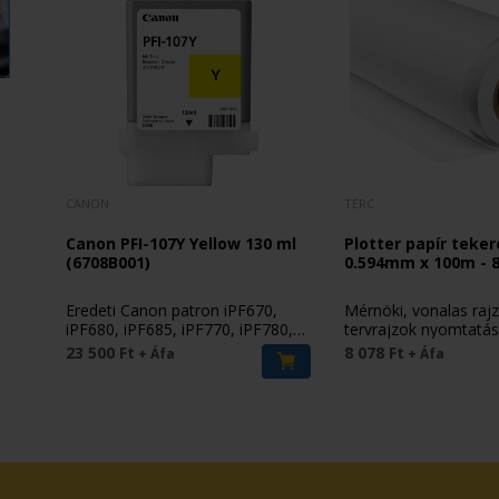
CANON
TERC
Canon PFI-107Y Yellow 130 ml
Plotter papír teker
(6708B001)
0.594mm x 100m - 
Eredeti Canon patron iPF670,
Mérnöki, vonalas raj
iPF680, iPF685, iPF770, iPF780,
tervrajzok nyomtatá
iPF785 nyomtatókhoz.
23 500 Ft
8 078 Ft
+ Áfa
+ Áfa