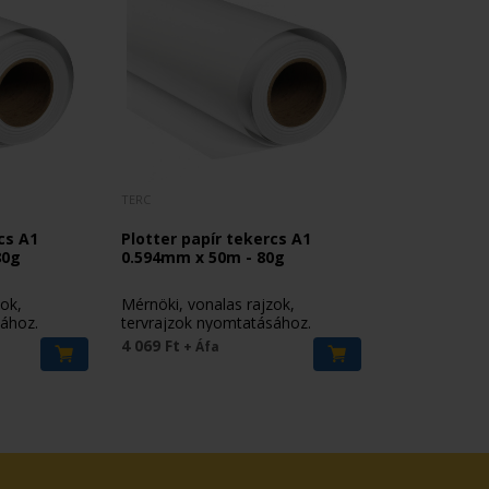
TERC
cs A1
Plotter papír tekercs A1
80g
0.594mm x 50m - 80g
zok,
Mérnöki, vonalas rajzok,
sához.
tervrajzok nyomtatásához.
4 069 Ft
+ Áfa