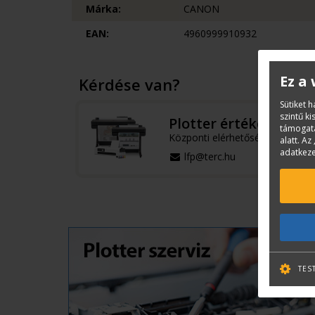
Márka:
CANON
EAN:
4960999910932
Ez a
Kérdése van?
Sütiket 
szintű k
Plotter értékesítés
támogatá
Központi elérhetőségek
alatt. Az 
adatkeze
lfp@terc.hu
TES