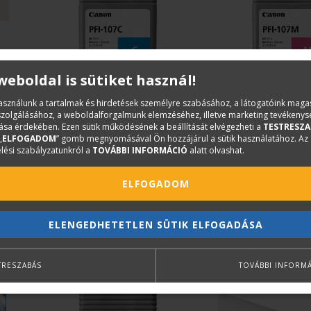
 weboldal is sütiket használ!
használunk a tartalmak és hirdetések személyre szabásához, a látogatóink mag
iszolgálásához, a weboldalforgalmunk elemzéséhez, illetve marketing tevékeny
sa érdekében. Ezen sütik működésének a beállítását elvégezheti a
TESTRESZA
CANON
CANON
„
ELFOGADOM
” gomb megnyomásával Ön hozzájárul a sütik használatához. Az
lési szabályzatunkról a
TOVÁBBI INFORMÁCIÓ
alatt olvashat.
Canon PFI-107C Cyan 130 ml
Canon PFI-107M Ma
(6706B001)
ml (6707B001)
ELFOGADOM
Eredeti Canon patron iPF670,
Eredeti Canon patron
iPF680, iPF685, iPF770, iPF780,
iPF680, iPF685, iPF77
iPF785 nyomtatókhoz.
iPF785 nyomtatókhoz
23 500 Ft
23 500 Ft
ELENGEDHETETLEN SÜTIK ELFOGADÁSA
+ Áfa
+ Áfa
TRESZABÁS
TOVÁBBI INFORM