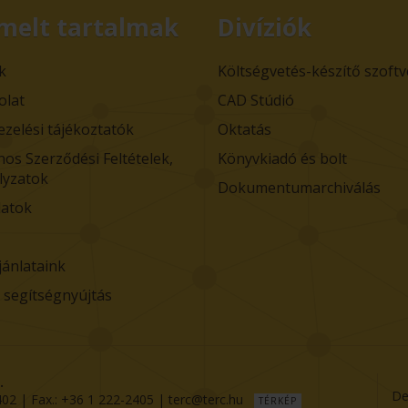
melt tartalmak
Divíziók
k
Költségvetés-készítő szoft
olat
CAD Stúdió
ezelési tájékoztatók
Oktatás
nos Szerződési Feltételek,
Könyvkiadó és bolt
lyzatok
Dokumentumarchiválás
atok
jánlataink
i segítségnyújtás
.
De
402
| Fax.:
+36 1 222-2405
|
terc@terc.hu
TÉRKÉP