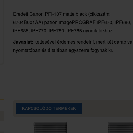
Eredeti Canon PFI-107 matte black (cikkszám:
6704B001AA) patron imagePROGRAF iPF670, iPF680,
iPF685, iPF770, iPF780, iPF785 nyomtatókhoz.
Javaslat:
kettesével érdemes rendelni, mert két darab va
nyomtatóban és általában egyszerre fogynak ki.
KAPCSOLÓDÓ TERMÉKEK