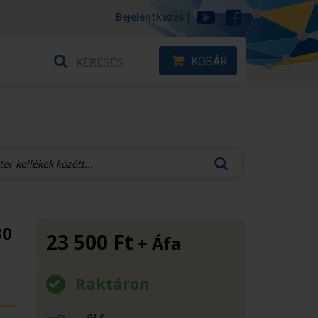
Bejelentkezés
KOSÁR
30
23 500
Ft
+ Áfa
Raktáron
GLS