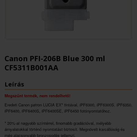
Canon PFI-206B Blue 300 ml
CF5311B001AA
Leírás
Megszűnt termék, nem rendelhető!
Eredeti Canon patron LUCIA EX* tintával, iPF6300, iPF6300S, iPF6350,
iPF6400, iPF6400S, iPF6400SE, iPF6450 fotónyomtatóhoz.
* 20%-al nagyobb színtérrel, finomabb gradációval, mélyebb
árnyalatokkal történő nyomtatást biztosít. Megnövelt karcállóság és
még alacsonyabb bronzosodás jellemzi.