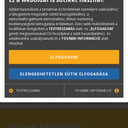
Kategóriák
Tintapatronok
Sütiket használunk a tartalmak és hirdetések személyre szabásához,
Canon tintapatronok
a látogatóink magasabb szintű kiszolgálásához, a
weboldalforgalmunk elemzéséhez, illetve marketing
Cikkszám:
CF5311B001AA
tevékenységünk támogatása érdekében. Ezen sütik működésének a
beállítását elvégezheti a
TESTRESZABÁS
alatt. Az „
ELFOGADOM
”
Márka:
CANON
gomb megnyomásával Ön hozzájárul a sütik használatához. Az
adatkezelési szabályzatunkról a
TOVÁBBI INFORMÁCIÓ
alatt
olvashat.
Kérdése van?
ELFOGADOM
Plotter értékesítés
Központi elérhetőségek
ELENGEDHETETLEN SÜTIK ELFOGADÁSA
lfp@terc.hu
TESTRESZABÁS
TOVÁBBI INFORMÁCIÓ
KAPCSOLAT
ONLINE SHOP
RENDEZVÉNYEK
Hírlevél feliratkozás