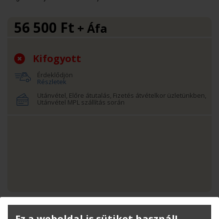
56 500
Ft
+ Áfa
Kifogyott
Érdeklődjön
Részletek
Utánvétel, Előre átutalás, Fizetés átvételkor üzletünkben,
Utánvétel MPL szállítás során
Termékinfó
Ez a weboldal is sütiket használ!