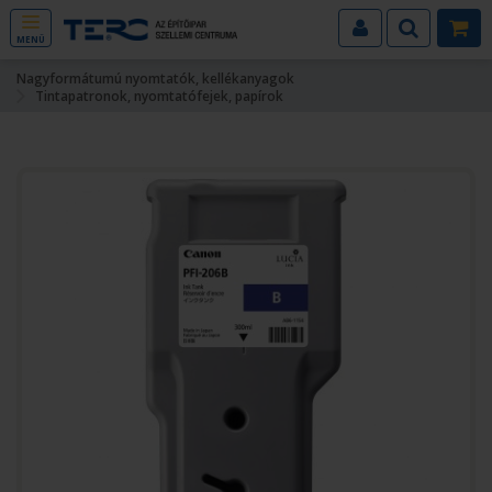
MENÜ
Nagyformátumú nyomtatók, kellékanyagok
Tintapatronok, nyomtatófejek, papírok