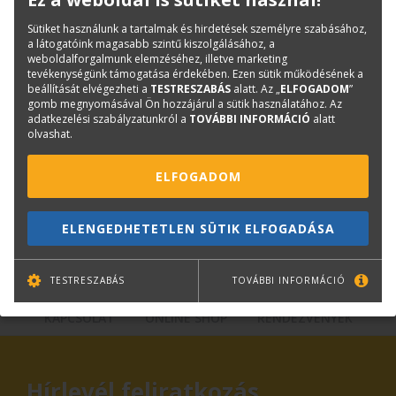
Kategóriák
Tintapatronok
Sütiket használunk a tartalmak és hirdetések személyre szabásához,
Canon tintapatronok
a látogatóink magasabb szintű kiszolgálásához, a
weboldalforgalmunk elemzéséhez, illetve marketing
Cikkszám:
CF6665B001AA
tevékenységünk támogatása érdekében. Ezen sütik működésének a
beállítását elvégezheti a
TESTRESZABÁS
alatt. Az „
ELFOGADOM
”
Márka:
CANON
gomb megnyomásával Ön hozzájárul a sütik használatához. Az
adatkezelési szabályzatunkról a
TOVÁBBI INFORMÁCIÓ
alatt
olvashat.
Kérdése van?
ELFOGADOM
Plotter értékesítés
Központi elérhetőségek
ELENGEDHETETLEN SÜTIK ELFOGADÁSA
lfp@terc.hu
TESTRESZABÁS
TOVÁBBI INFORMÁCIÓ
KAPCSOLAT
ONLINE SHOP
RENDEZVÉNYEK
Hírlevél feliratkozás