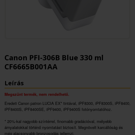
Canon PFI-306B Blue 330 ml
CF6665B001AA
Leírás
Megszűnt termék, nem rendelhető.
Eredeti Canon patron LUCIA EX* tintával, iPF8300, iPF8300S, iPF8400,
iPF8400S, iPF8400SE, iPF9400, iPF9400S fotónyomtatóhoz.
* 20%-kal nagyobb színtérrel, finomabb gradációval, mélyebb
árnyalatokkal történő nyomtatást biztosít. Megnövelt karcállóság és
még alacsonyabb bronzosodás jellemzi.