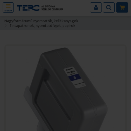
MENÜ
Nagyformátumú nyomtatók, kellékanyagok
Tintapatronok, nyomtatófejek, papírok