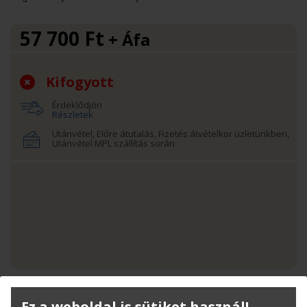
57 700
Ft
+ Áfa
Kifogyott
Érdeklődjön
Részletek
Utánvétel, Előre átutalás, Fizetés átvételkor üzletünkben,
Utánvétel MPL szállítás során
Termékinfó
Ez a weboldal is sütiket használ!