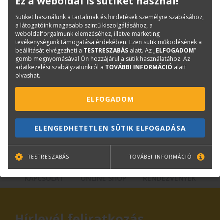
Ez a weboldal is sütiket használ!
Kategóriák
Tintapatronok
Sütiket használunk a tartalmak és hirdetések személyre szabásához,
Canon tintapatronok
a látogatóink magasabb szintű kiszolgálásához, a
weboldalforgalmunk elemzéséhez, illetve marketing
Cikkszám:
CF6683B001AA
tevékenységünk támogatása érdekében. Ezen sütik működésének a
beállítását elvégezheti a
TESTRESZABÁS
alatt. Az „
ELFOGADOM
”
Márka:
CANON
gomb megnyomásával Ön hozzájárul a sütik használatához. Az
adatkezelési szabályzatunkról a
TOVÁBBI INFORMÁCIÓ
alatt
olvashat.
Kérdése van?
ELFOGADOM
Plotter értékesítés
Központi elérhetőségek
ELENGEDHETETLEN SÜTIK ELFOGADÁSA
lfp@terc.hu
TESTRESZABÁS
TOVÁBBI INFORMÁCIÓ
KAPCSOLAT
ONLINE SHOP
RENDEZVÉNYEK
Hírlevél feliratkozás