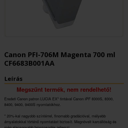
Canon PFI-706M Magenta 700 ml
CF6683B001AA
Leírás
Megszűnt termék, nem rendelhető!
Eredeti Canon patron LUCIA EX* tintával Canon iPF 8300S, 8300,
8400, 9400, 9400S nyomtatókhoz.
* 20%-kal nagyobb színtérrel, finomabb gradációval, mélyebb
árnyalatokkal történő nyomtatást biztosít. Megnövelt karcállóság és
még alacsonyabb bronzosodás jellemzi.