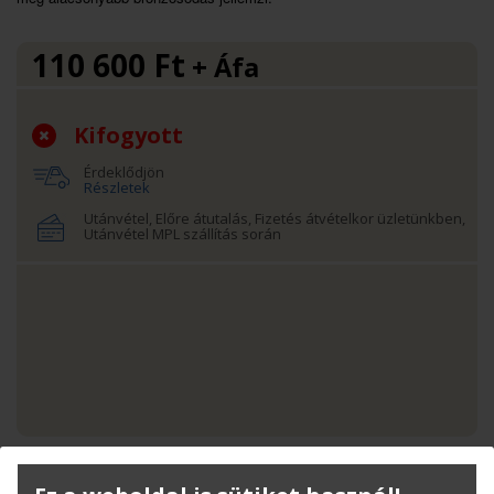
110 600
Ft
+ Áfa
Kifogyott
Érdeklődjön
Részletek
Utánvétel, Előre átutalás, Fizetés átvételkor üzletünkben,
Utánvétel MPL szállítás során
Termékinfó