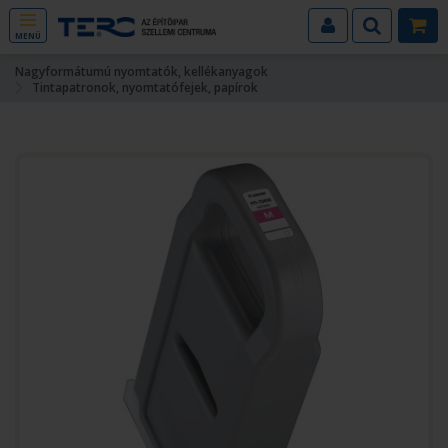
MENÜ
Nagyformátumú nyomtatók, kellékanyagok
Tintapatronok, nyomtatófejek, papírok