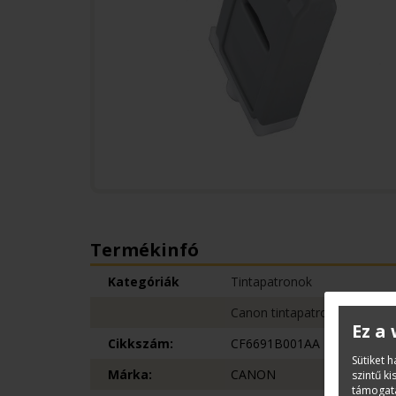
Termékinfó
Kategóriák
Tintapatronok
Canon tintapatronok
Ez a
Cikkszám:
CF6691B001AA
Sütiket 
Márka:
CANON
szintű k
támogatá