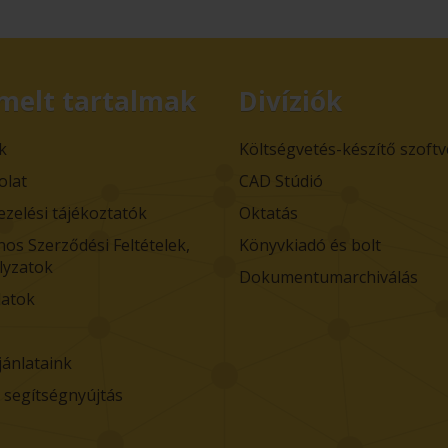
melt tartalmak
Divíziók
k
Költségvetés-készítő szoft
olat
CAD Stúdió
ezelési tájékoztatók
Oktatás
nos Szerződési Feltételek,
Könyvkiadó és bolt
lyzatok
Dokumentumarchiválás
atok
jánlataink
i segítségnyújtás