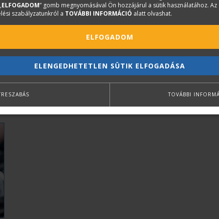
„
ELFOGADOM
” gomb megnyomásával Ön hozzájárul a sütik használatához. Az
lési szabályzatunkról a
TOVÁBBI INFORMÁCIÓ
alatt olvashat.
ELFOGADOM
ELENGEDHETETLEN SÜTIK ELFOGADÁSA
TRESZABÁS
TOVÁBBI INFORM