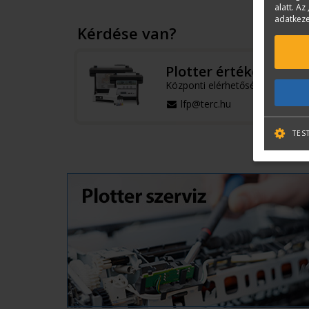
alatt. Az 
adatkeze
Kérdése van?
Plotter értékesítés
Központi elérhetőségek
lfp@terc.hu
TES