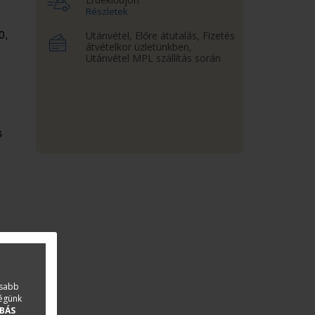
Részletek
0,
Utánvétel, Előre átutalás, Fizetés
átvételkor üzletünkben,
Utánvétel MPL szállítás során
s
asabb
ségünk
BÁS