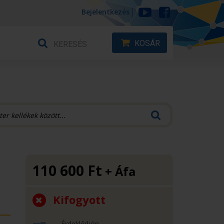
Bejelentkezés
KOSÁR
110 600
Ft
+ Áfa
Kifogyott
Érdeklődjön