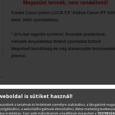
Megszűnt termék, nem rendelhető!
Eredeti Canon patron LUCIA EX* tintával Canon iPF 830
8400, 9400 nyomtatókhoz.
* 20%-kal nagyobb színtérrel, finomabb gradációval,
mélyebb árnyalatokkal történő nyomtatást biztosít.
Megnövelt karcállóság és még alacsonyabb bronzosodá
jellemzi.
 weboldal is sütiket használ!
használunk a tartalmak és hirdetések személyre szabásához, a látogatóink mag
iszolgálásához, a weboldalforgalmunk elemzéséhez, illetve marketing tevékeny
sa érdekében. Ezen sütik működésének a beállítását elvégezheti a
TESTRESZA