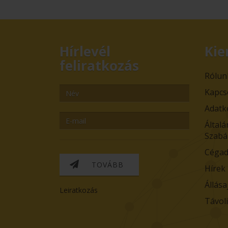
Hírlevél
Kie
feliratkozás
Rólun
Kapcs
Adatk
Általá
Szabá
Cégad
TOVÁBB
Hírek
Állása
Leiratkozás
Távol