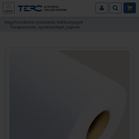
MENÜ
Nagyformátumú nyomtatók, kellékanyagok
Tintapatronok, nyomtatófejek, papírok