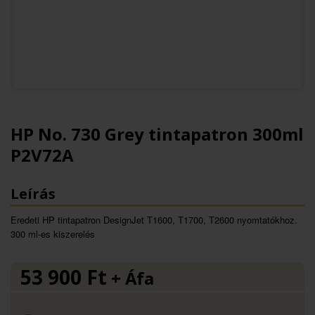
HP No. 730 Grey tintapatron 300ml
P2V72A
Leírás
Eredeti HP tintapatron DesignJet T1600, T1700, T2600 nyomtatókhoz.
300 ml-es kiszerelés
53 900
Ft
+ Áfa