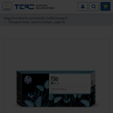
MENÜ
Nagyformátumú nyomtatók, kellékanyagok
Tintapatronok, nyomtatófejek, papírok