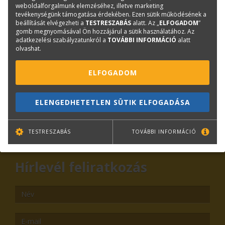
weboldalforgalmunk elemzéséhez, illetve marketing
tevékenységünk támogatása érdekében. Ezen sütik működésének a
beállítását elvégezheti a
TESTRESZABÁS
alatt. Az „
ELFOGADOM
”
Kérdése van?
gomb megnyomásával Ön hozzájárul a sütik használatához. Az
adatkezelési szabályzatunkról a
TOVÁBBI INFORMÁCIÓ
alatt
olvashat.
Plotter értékesítés
Központi elérhetőségek
ELFOGADOM
lfp@terc.hu
ELENGEDHETETLEN SÜTIK ELFOGADÁSA
KAPCSOLAT
ONLINE SHOP
RENDEZVÉNYEK
TESTRESZABÁS
TOVÁBBI INFORMÁCIÓ
Hírlevél feliratkozás