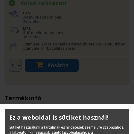
Külső raktáron
GLS
2-4 munkanapon belül
Részletek
MPL
6-10 munkanapon belül
Részletek
Utánvétel, Előre átutalás, Fizetés átvételkor üzletünkben,
Utánvétel MPL szállítás során
Kosárba
Termékinfó
Kategóriák
HP tintapatronok
Cikkszám:
P2V72A
Ez a weboldal is sütiket használ!
Márka:
HP
Sütiket használunk a tartalmak és hirdetések személyre szabásához,
EAN:
0190781771302
a látogatóink magasabb szintű kiszolgálásához, a