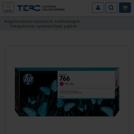
MENÜ
Nagyformátumú nyomtatók, kellékanyagok
Tintapatronok, nyomtatófejek, papírok