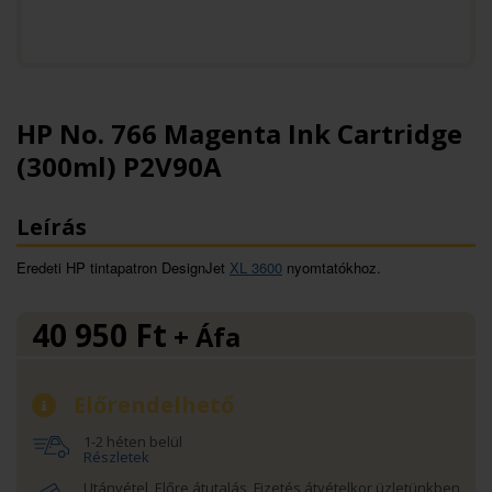
HP No. 766 Magenta Ink Cartridge
(300ml) P2V90A
Leírás
Eredeti HP tintapatron DesignJet
XL 3600
nyomtatókhoz.
40 950
Ft
+ Áfa
Előrendelhető
1-2 héten belül
Részletek
Utánvétel, Előre átutalás, Fizetés átvételkor üzletünkben,