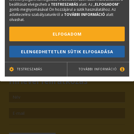
beállítását elvégezheti a
TESTRESZABÁS
alatt. Az „
ELFOGADOM
”
gomb megnyomásával Ön hozzájárul a sütik használatához. Az
Plotter értékesítés
adatkezelési szabályzatunkról a
TOVÁBBI INFORMÁCIÓ
alatt
olvashat.
Központi elérhetőségek
lfp@terc.hu
ELFOGADOM
ELENGEDHETETLEN SÜTIK ELFOGADÁSA
KAPCSOLAT
ONLINE SHOP
RENDEZVÉNYEK
TESTRESZABÁS
TOVÁBBI INFORMÁCIÓ
Hírlevél feliratkozás