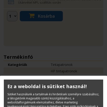
Utánvétel MPL szállítás során
Kosárba
Termékinfó
Kategóriák
Tintapatronok
HP tintapatronok
Cikkszám:
P2V90A
Márka:
HP
Ez a weboldal is sütiket használ!
EAN:
0192018456952
Sütiket használunk a tartalmak és hirdetések személyre szabásához,
a látogatóink magasabb szintű kiszolgálásához, a
weboldalforgalmunk elemzéséhez, illetve marketing
Kérdése van?
tevékenységünk támogatása érdekében. Ezen sütik működésének a