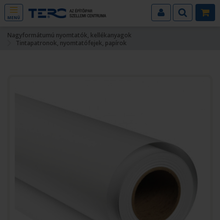
MENÜ
Nagyformátumú nyomtatók, kellékanyagok
Tintapatronok, nyomtatófejek, papírok