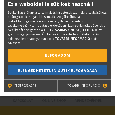
Ez a weboldal is sütiket használ!
Termékinfó
Sütiket használunk a tartalmak és hirdetések személyre szabásához,
Kategóriák
Mérnöki, CAD papírok
a látogatóink magasabb szintű kiszolgálásához, a
50 méteres, 80 grammos
weboldalforgalmunk elemzéséhez, illetve marketing
tevékenységünk támogatása érdekében. Ezen sütik működésének a
Cikkszám:
CAD_SUP-0008
beállítását elvégezheti a
TESTRESZABÁS
alatt. Az „
ELFOGADOM
”
gomb megnyomásával Ön hozzájárul a sütik használatához. Az
Márka:
TERC
adatkezelési szabályzatunkról a
TOVÁBBI INFORMÁCIÓ
alatt
olvashat.
Kérdése van?
ELFOGADOM
Plotter értékesítés
Központi elérhetőségek
ELENGEDHETETLEN SÜTIK ELFOGADÁSA
lfp@terc.hu
TESTRESZABÁS
TOVÁBBI INFORMÁCIÓ
KAPCSOLAT
ONLINE SHOP
RENDEZVÉNYEK