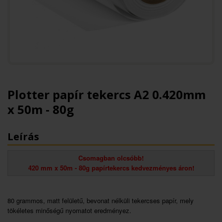
Plotter papír tekercs A2 0.420mm
x 50m - 80g
Leírás
Csomagban olcsóbb!
420 mm x 50m - 80g papírtekercs kedvezményes áron!
80 grammos, matt felületű, bevonat nélküli tekercses papír, mely
tökéletes minőségű nyomatot eredményez.