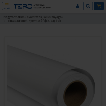
MENÜ
Nagyformátumú nyomtatók, kellékanyagok
Tintapatronok, nyomtatófejek, papírok