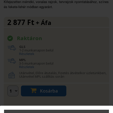
​Kifejezetten mérnöki, vonalas rajzok, tervrajzok nyomtatásához, színes
és fekete-fehér módban egyaránt.
2 877
Ft
+ Áfa
Raktáron
GLS
1-2 munkanapon belül
Részletek
MPL
3-5 munkanapon belül
Részletek
Utánvétel, Előre átutalás, Fizetés átvételkor üzletünkben,
Utánvétel MPL szállítás során
Kosárba