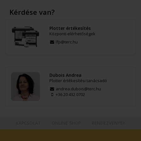
Kérdése van?
Plotter értékesítés
Központi elérhetőségek
lfp@terc.hu
Dubois Andrea
Plotter értékesítési tanácsadó
andrea.dubois@terc.hu
+36 20 432 0702
KAPCSOLAT
ONLINE SHOP
RENDEZVÉNYEK