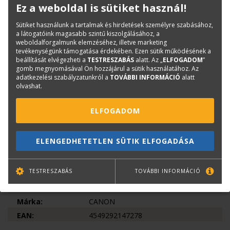
Ez a weboldal is sütiket használ!
SZEGÉLY NÉLKÜLI NYOMTATÁS
Sütiket használunk a tartalmak és hirdetések személyre szabásához,
Nyomtasson különféle méretű, szegély nélküli képeket egy
a látogatóink magasabb szintű kiszolgálásához, a
tekercsméretből, nagy pontosságú margóbeállítással.
weboldalforgalmunk elemzéséhez, illetve marketing
tevékenységünk támogatása érdekében. Ezen sütik működésének a
MUNKAFOLYAMAT-HATÉKONYSÁG
beállítását elvégezheti a
TESTRESZABÁS
alatt. Az „
ELFOGADOM
”
gomb megnyomásával Ön hozzájárul a sütik használatához. Az
Dolgozzon hatékonyabban a gyakran használt műveletekre
adatkezelési szabályzatunkról a
TOVÁBBI INFORMÁCIÓ
alatt
vonatkozó gyorselérési gombokkal és képernyőn menthető
olvashat.
beállításokkal.
NYOMTATÁS KÖZBEN CSERÉLHETŐ FESTÉKPATRONOK
ELFOGADOM
Az ú.n. Hot-swap technológiának köszönhetően, menet közben
cserélhet festékpatront, anélkül, hogy leállna a nyomtatás.
ELENGEDHETETLEN SÜTIK ELFOGADÁSA
Termékinfó
TESTRESZABÁS
TOVÁBBI INFORMÁCIÓ
Cikkszám:
CF3867C003AA
Méret:
1110 × 984 × 1168 mm
Márka:
CANON
EAN:
4549292147278