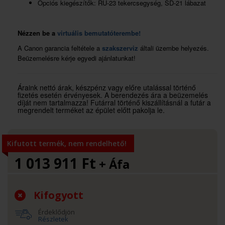
Opciós kiegészítők: RU-23 tekercsegység, SD-21 lábazat
Nézzen be a
virtuális bemutatóterembe!
A Canon garancia feltétele a
szakszerviz
általi üzembe helyezés.
Beüzemelésre kérje egyedi ajánlatunkat!
Áraink nettó árak, készpénz vagy előre utalással történő
fizetés esetén érvényesek. A berendezés ára a beüzemelés
díját nem tartalmazza! Futárral történő kiszállításnál a futár a
megrendelt terméket az épület előtt pakolja le.
Kifutott termék, nem rendelhető!
1 013 911
Ft
+ Áfa
Kifogyott
Érdeklődjön
Részletek