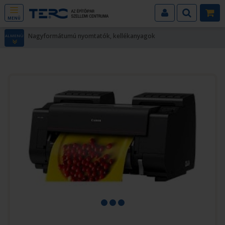
MENÜ
Nagyformátumú nyomtatók, kellékanyagok
ALMENÜ