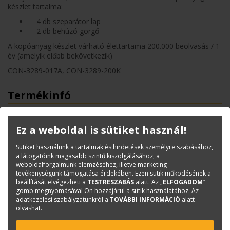
készlet tartalma:
4 db szeparátor lap
2 db behúzó görgő
A kopóanyag készlet várható élettartama 200.000 beolvasás / 1
év (amelyik előbb bekövetkezik)
CON-3289-017A, CON-3289-200K
Termékinfó
Kategóriák
Kopó-és tisztítóanyagok
Cikkszám:
CON-3289-200K
Ez a weboldal is sütiket használ!
Márka:
Fujitsu
Sütiket használunk a tartalmak és hirdetések személyre szabásához,
a látogatóink magasabb szintű kiszolgálásához, a
weboldalforgalmunk elemzéséhez, illetve marketing
Kérdése van?
tevékenységünk támogatása érdekében. Ezen sütik működésének a
beállítását elvégezheti a
TESTRESZABÁS
alatt. Az „
ELFOGADOM
”
gomb megnyomásával Ön hozzájárul a sütik használatához. Az
adatkezelési szabályzatunkról a
TOVÁBBI INFORMÁCIÓ
alatt
Bajkó Csaba
olvashat.
Szkenner értékesítési tanácsadó
csaba.bajko@terc.hu