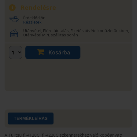
Rendelésre
Érdeklődjön
Részletek
Utánvétel, Előre átutalás, Fizetés átvételkor üzletünkben,
Utánvétel MPL szállítás során
Kosárba
TERMÉKLEÍRÁS
A Fujitsu fi-4120C, fi-4220C szkennerekhez való kopóanyag