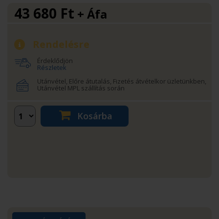
43 680
Ft
+ Áfa
Rendelésre
Érdeklődjön
Részletek
Utánvétel, Előre átutalás, Fizetés átvételkor üzletünkben,
Utánvétel MPL szállítás során
Kosárba