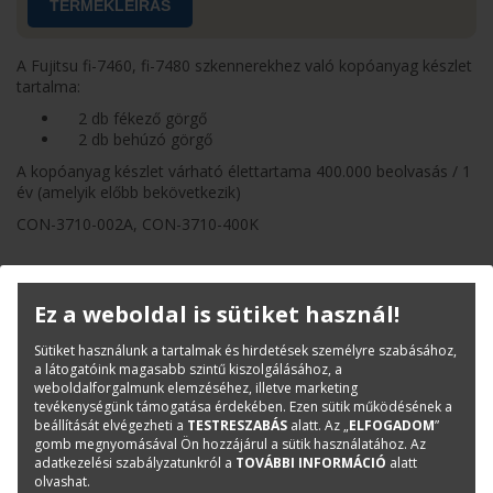
TERMÉKLEÍRÁS
A Fujitsu fi-7460, fi-7480 szkennerekhez való kopóanyag készlet
tartalma:
2 db fékező görgő
2 db behúzó görgő
A kopóanyag készlet várható élettartama 400.000 beolvasás / 1
év (amelyik előbb bekövetkezik)
CON-3710-002A, CON-3710-400K
Termékinfó
Ez a weboldal is sütiket használ!
Kategóriák
Kopó-és tisztítóanyagok
Cikkszám:
CON-3710-400K
Sütiket használunk a tartalmak és hirdetések személyre szabásához,
a látogatóink magasabb szintű kiszolgálásához, a
Márka:
Fujitsu
weboldalforgalmunk elemzéséhez, illetve marketing
tevékenységünk támogatása érdekében. Ezen sütik működésének a
beállítását elvégezheti a
TESTRESZABÁS
alatt. Az „
ELFOGADOM
”
Kérdése van?
gomb megnyomásával Ön hozzájárul a sütik használatához. Az
adatkezelési szabályzatunkról a
TOVÁBBI INFORMÁCIÓ
alatt
olvashat.