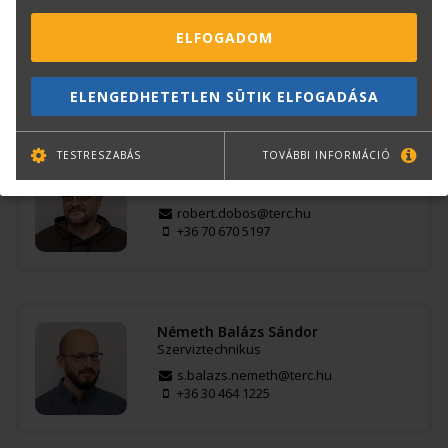
Bajkó Csaba
Szkenner értékesítési tanácsadó
ELFOGADOM
csaba.bajko@terc.hu
+36 70 670 5200
ELENGEDHETETLEN SÜTIK ELFOGADÁSA
TESTRESZABÁS
TOVÁBBI INFORMÁCIÓ
Dobos Róbert
Rendszermérnök
robert.dobos@terc.hu
+36 70 670 5197
Németh Balázs Sándor
Szerviztechnikus
s.balazs.nemeth@terc.hu
+36 30 464 1225