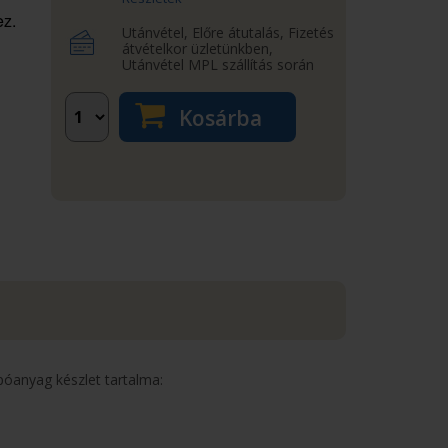
ez.
Utánvétel, Előre átutalás, Fizetés
átvételkor üzletünkben,
Utánvétel MPL szállítás során
Kosárba
póanyag készlet tartalma: