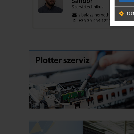
Sándor
Szerviztechnikus
TES
s.balazs.nemeth@terc.hu
+36 30 464 1225