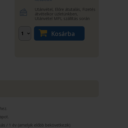
Utánvétel, Előre átutalás, Fizetés
átvételkor üzletünkben,
Utánvétel MPL szállítás során
Kosárba
hez.
apot.
s / 1 év (amelyik előbb bekövetkezik)