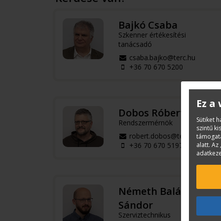
Bajkó Csaba
Szkenner értékesítési
tanácsadó
csaba.bajko@terc.hu
+36 70 670 5200
Ez a
Dobos Róbert
Sütiket 
Rendszermérnök
szintű k
robert.dobos@terc.hu
támogatá
alatt. Az 
+36 70 670 5197
adatkeze
Németh Balázs
Sándor
Szerviztechnikus