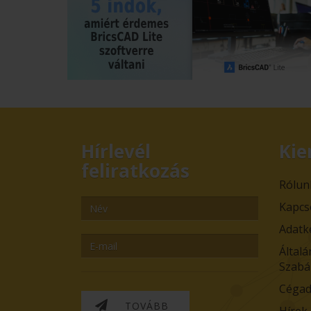
Hírlevél
Kie
feliratkozás
Rólun
Kapcs
Adatk
Általá
Szabá
Cégad
TOVÁBB