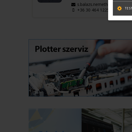
s.balazs.nemeth@terc.hu
TES
+36 30 464 1225