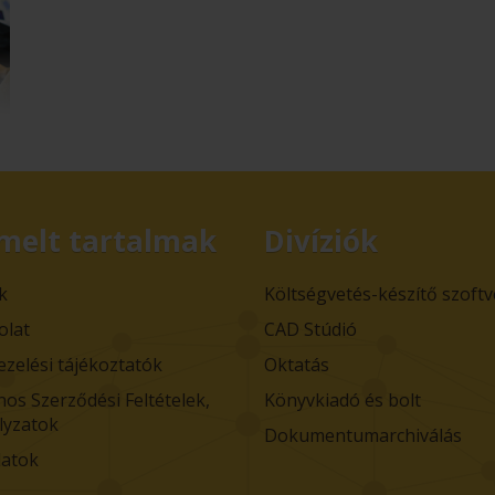
melt tartalmak
Divíziók
k
Költségvetés-készítő szoft
olat
CAD Stúdió
ezelési tájékoztatók
Oktatás
nos Szerződési Feltételek,
Könyvkiadó és bolt
lyzatok
Dokumentumarchiválás
atok