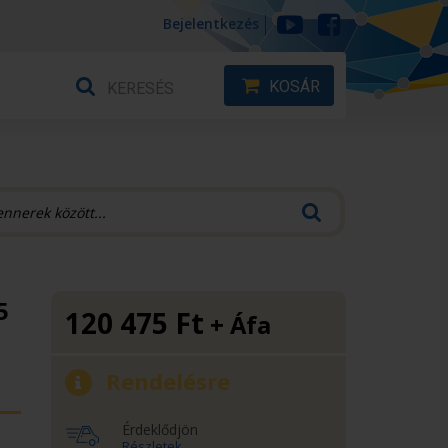
Bejelentkezés
KOSÁR
5
120 475
Ft
+ Áfa
Rendelésre
Érdeklődjön
Részletek