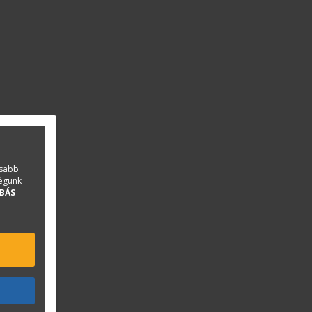
asabb
ségünk
BÁS