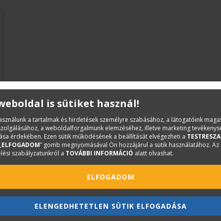
 weboldal is sütiket használ!
használunk a tartalmak és hirdetések személyre szabásához, a látogatóink mag
iszolgálásához, a weboldalforgalmunk elemzéséhez, illetve marketing tevékeny
sa érdekében. Ezen sütik működésének a beállítását elvégezheti a
TESTRESZA
„
ELFOGADOM
” gomb megnyomásával Ön hozzájárul a sütik használatához. Az
lési szabályzatunkról a
TOVÁBBI INFORMÁCIÓ
alatt olvashat.
ELFOGADOM
ELENGEDHETETLEN SÜTIK ELFOGADÁSA