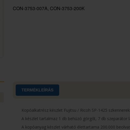
CON-3753-007A, CON-3753-200K
TERMÉKLEÍRÁS
Kopóalkatrész készlet Fujitsu / Ricoh SP-1425 szkennerek
A készlet tartalmaz 1 db behúzó görgőt, 7 db szeparátor l
A kopóanyag készlet várható élettartama 200.000 beolvasá