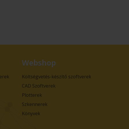
Webshop
verek
Költségvetés-készítő szoftverek
CAD Szoftverek
Plotterek
Szkennerek
Könyvek