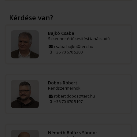
Kérdése van?
Bajkó Csaba
Szkenner értékesítési tanácsadó
csaba.bajko@terc.hu
+36 70 670 5200
Dobos Róbert
Rendszermérnök
robert.dobos@terc.hu
+36 70 670 5197
Németh Balázs Sándor