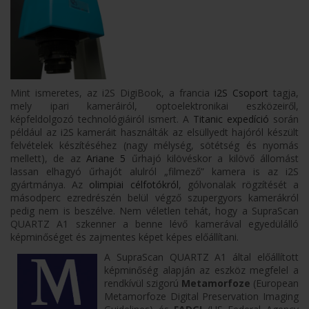
Mint ismeretes, az i2S DigiBook, a francia
i2S Csoport
tagja,
mely ipari kameráiról, optoelektronikai eszközeiről,
képfeldolgozó technológiáiról ismert. A
Titanic expedíció
során
például az i2S kameráit használták az elsüllyedt hajóról készült
felvételek készítéséhez (nagy mélység, sötétség és nyomás
mellett), de az
Ariane 5
űrhajó kilövéskor a kilövő állomást
lassan elhagyó űrhajót alulról „filmező” kamera is az i2S
gyártmánya. Az
olimpiai célfotókról
, gólvonalak rögzítését a
másodperc ezredrészén belül végző szupergyors kamerákról
pedig nem is beszélve. Nem véletlen tehát, hogy a SupraScan
QUARTZ A1 szkenner a benne lévő kamerával egyedülálló
képminőséget és zajmentes képet képes előállítani.
A SupraScan QUARTZ A1 által előállított
képminőség alapján az eszköz megfelel a
rendkívül szigorú
Metamorfoze
(European
Metamorfoze Digital Preservation Imaging