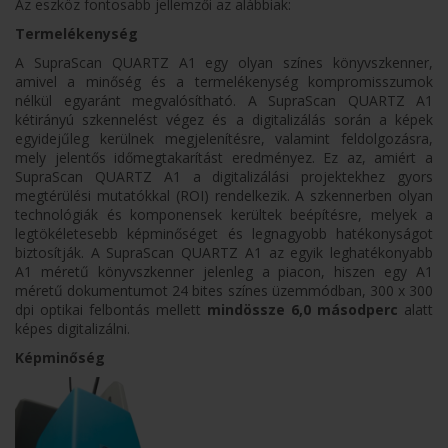
Az eszköz fontosabb jellemzői az alábbiak:
Termelékenység
A SupraScan QUARTZ A1 egy olyan színes könyvszkenner,
amivel a minőség és a termelékenység kompromisszumok
nélkül egyaránt megvalósítható. A SupraScan QUARTZ A1
kétirányú szkennelést végez és a digitalizálás során a képek
egyidejűleg kerülnek megjelenítésre, valamint feldolgozásra,
mely jelentős időmegtakarítást eredményez. Ez az, amiért a
SupraScan QUARTZ A1 a digitalizálási projektekhez gyors
megtérülési mutatókkal (ROI) rendelkezik. A szkennerben olyan
technológiák és komponensek kerültek beépítésre, melyek a
legtökéletesebb képminőséget és legnagyobb hatékonyságot
biztosítják. A SupraScan QUARTZ A1 az egyik leghatékonyabb
A1 méretű könyvszkenner jelenleg a piacon, hiszen egy A1
méretű dokumentumot 24 bites színes üzemmódban, 300 x 300
dpi optikai felbontás mellett
mindössze 6,0 másodperc
alatt
képes digitalizálni.
Képminőség