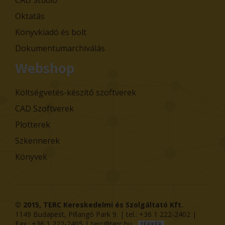
Oktatás
Könyvkiadó és bolt
Dokumentumarchiválás
Webshop
Költségvetés-készítő szoftverek
CAD Szoftverek
Plotterek
Szkennerek
Könyvek
© 2015,
TERC Kereskedelmi és Szolgáltató Kft.
1149
Budapest
,
Pillangó Park 9
. | tel.:
+36 1 222-2402
|
Fax.:
+36 1 222-2405
|
terc@terc.hu
TÉRKÉP