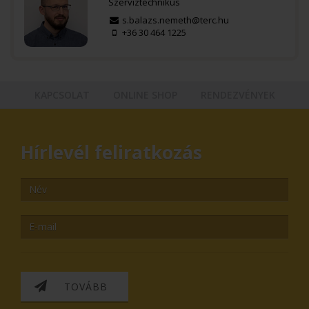
Szerviztechnikus
s.balazs.nemeth@terc.hu
+36 30 464 1225
KAPCSOLAT
ONLINE SHOP
RENDEZVÉNYEK
Hírlevél feliratkozás
TOVÁBB