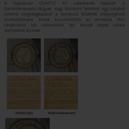
A SupraScan QUARTZ A1 szkennerek képesek a
háromdimenziós tárgyak, vagy domború felületek egy irányból
történő megvilágításával a domború felületek mélységének
érzékeltetésére. Ennek köszönhetően az érmékről, fém
tányérokról, bőr oklevelekről, stb. készült képek sokkal
élethűbbek lesznek.