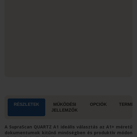
RÉSZLETEK
MŰKÖDÉSI
OPCIÓK
TERMÉK
JELLEMZŐK
A SupraScan QUARTZ A1 ideális választás az A1+ méretű
dokumentumok kitűnő minőségben és produktív módon