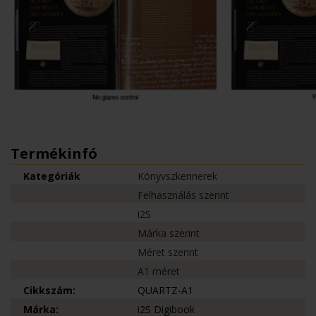
Termékinfó
Kategóriák
Könyvszkennerek
Felhasználás szerint
i2S
Márka szerint
Méret szerint
A1 méret
Cikkszám:
QUARTZ-A1
Márka:
i2S Digibook