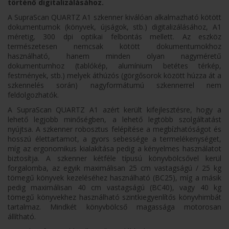
történő digitalizálásához.
A SupraScan QUARTZ A1 szkenner kiválóan alkalmazható kötött
dokumentumok (könyvek, újságok, stb.) digitalizálásához, A1
méretig, 300 dpi optikai felbontás mellett. Az eszköz
természetesen nemcsak kötött dokumentumokhoz
használható, hanem minden olyan nagyméretű
dokumentumhoz (tablókép, alumínium betétes térkép,
festmények, stb.) melyek áthúzós (görgősorok között húzza át a
szkennelés során) nagyformátumú szkennerrel nem
feldolgozhatók.
A SupraScan QUARTZ A1 azért került kifejlesztésre, hogy a
lehető legjobb minőségben, a lehető legtöbb szolgáltatást
nyújtsa. A szkenner robosztus felépítése a megbízhatóságot és
hosszú élettartamot, a gyors sebessége a termelékenységet,
míg az ergonomikus kialakítása pedig a kényelmes használatot
biztosítja. A szkenner kétféle típusú könyvbölcsővel kerül
forgalomba, az egyik maximálisan 25 cm vastagságú / 25 kg
tömegű könyvek kezeléséhez használható (BC25), míg a másik
pedig maximálisan 40 cm vastagságú (BC40), vagy 40 kg
tömegű könyvekhez használható szintkiegyenlítős könyvhimbát
tartalmaz. Mindkét könyvbölcső magassága motorosan
állítható.