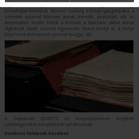
legyen az körülvágás, küszöbszint beállítás, kiegyenesítés, vagy
könyvhajlat korrekció. Nincsen szükség a könyv igazgatására, a
szkenner azonnal felismeri annak méretét, pozícióját, stb. és
amennyiben ferdén tettük a könyvet a bölcsőre, akkor annak
digitalizált képét azonnal egyenesbe hozva tárolja el, a könyv
képe körül lévő keretet azonnal levágja, stb.
A SupraScan QUARTZ A1 könyvszkennerek beépített
szintkiegyenlítős könyvhimbát tartalmaznak.
Domború felületek kezelése