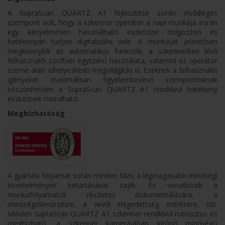
A SupraScan QUARTZ A1 fejlesztése során elsődleges
szempont volt, hogy a szkenner operátor a napi munkája során
egy kényelmesen használható eszközzel dolgozzon és
hatékonyan tudjon digitalizálni vele. A munkáját jelentősen
megkönnyítik az automatikus funkciók, a szkennerben lévő
felhasználói szoftver egyszerű használata, valamint az operátor
szeme alatt elhelyezkedő megvilágítás is. Ezeknek a felhasználói
igényeket maximálisan figyelembevevő szempontoknak
köszönhetően a SupraScan QUARTZ A1 rendkívül hatékony
eszköznek mondható.
Megbízhatóság
A gyártási folyamat során minden fázis a legmagasabb minőségi
követelmények betartásával zajlik. Ez vonatkozik a
munkafolyamatok részletes dokumentálására, a
minőségellenőrzésre, a vevői elégedettség mérésére, stb.
Minden SupraScan QUARTZ A1 szkenner rendkívül robosztus és
megbízható, a szkenner kamerájában kitűnő minőségű