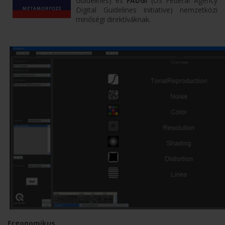
Guidelines) és
FADGI
(US Federal Agency
Digital Guidelines Initiative) nemzetközi
minőségi direktíváknak.
Ergonomikus