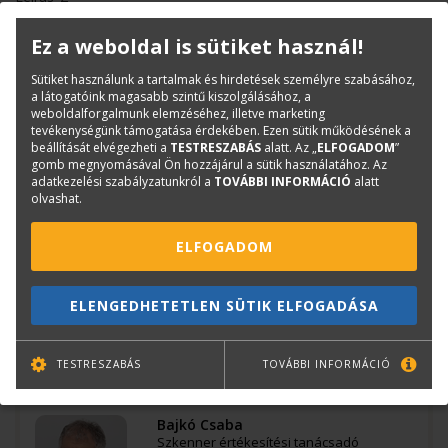
Leírás_3
Leírás_4
Ez a weboldal is sütiket használ!
Leírás_5
Leírás_6
Sütiket használunk a tartalmak és hirdetések személyre szabásához,
Leírás_7
a látogatóink magasabb szintű kiszolgálásához, a
weboldalforgalmunk elemzéséhez, illetve marketing
tevékenységünk támogatása érdekében. Ezen sütik működésének a
Termékinfó
beállítását elvégezheti a
TESTRESZABÁS
alatt. Az „
ELFOGADOM
”
gomb megnyomásával Ön hozzájárul a sütik használatához. Az
Kategóriák
Felhasználás szerint
adatkezelési szabályzatunkról a
TOVÁBBI INFORMÁCIÓ
alatt
Nagyformátumú szkennerek
olvashat.
Márka szerint
ELFOGADOM
Image Access
Cikkszám:
WT-48
ELENGEDHETETLEN SÜTIK ELFOGADÁSA
Márka:
Image Access
TESTRESZABÁS
TOVÁBBI INFORMÁCIÓ
Kérdése van?
Bajkó Csaba
Szkenner értékesítési tanácsadó