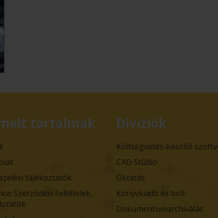
melt tartalmak
Divíziók
k
Költségvetés-készítő szoft
olat
CAD Stúdió
ezelési tájékoztatók
Oktatás
nos Szerződési Feltételek,
Könyvkiadó és bolt
lyzatok
Dokumentumarchiválás