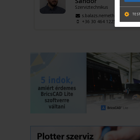
Sándor
Szerviztechnikus
TES
s.balazs.nemeth@terc.hu
+36 30 464 1225