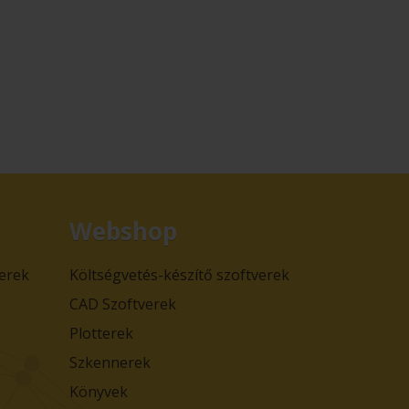
Webshop
verek
Költségvetés-készítő szoftverek
CAD Szoftverek
Plotterek
Szkennerek
Könyvek