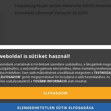
A kopóanyag készlet várható élettartama 300.000 beolvasás 
Kompatibilis szkennerek: Panasonic KV-S2087
 weboldal is sütiket használ!
használunk a tartalmak és hirdetések személyre szabásához, a látogatóink mag
iszolgálásához, a weboldalforgalmunk elemzéséhez, illetve marketing tevékeny
sa érdekében. Ezen sütik működésének a beállítását elvégezheti a
TESTRESZA
„
ELFOGADOM
” gomb megnyomásával Ön hozzájárul a sütik használatához. Az
lési szabályzatunkról a
TOVÁBBI INFORMÁCIÓ
alatt olvashat.
ELFOGADOM
ELENGEDHETETLEN SÜTIK ELFOGADÁSA