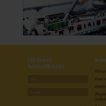
Hírlevél
Kie
feliratkozás
Rólun
Kapcs
Adatk
Általá
Szabá