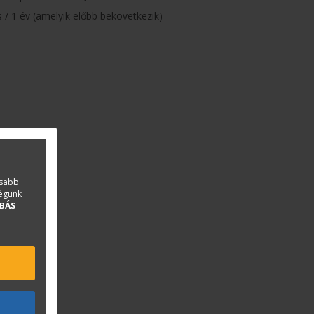
/ 1 év (amelyik előbb bekövetkezik)
asabb
ségünk
BÁS