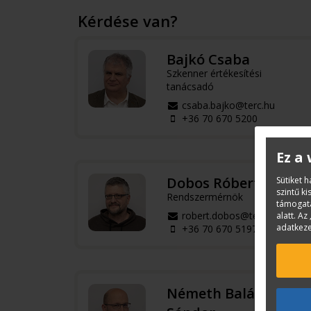
Kérdése van?
Bajkó Csaba
Szkenner értékesítési
tanácsadó
csaba.bajko@terc.hu
+36 70 670 5200
Ez a
Dobos Róbert
Sütiket 
szintű k
Rendszermérnök
támogatá
robert.dobos@terc.hu
alatt. Az 
adatkeze
+36 70 670 5197
Németh Balázs