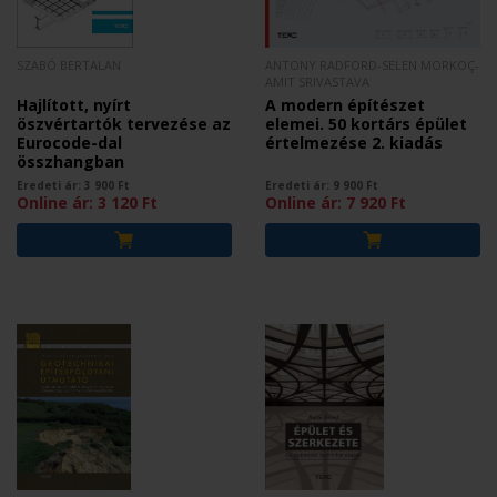
SZABÓ BERTALAN
ANTONY RADFORD-SELEN MORKOÇ-
AMIT SRIVASTAVA
Hajlított, nyírt
A modern építészet
öszvértartók tervezése az
elemei. 50 kortárs épület
Eurocode-dal
értelmezése 2. kiadás
összhangban
Eredeti ár:
3 900
Ft
Eredeti ár:
9 900
Ft
Online ár:
3 120
Ft
Online ár:
7 920
Ft