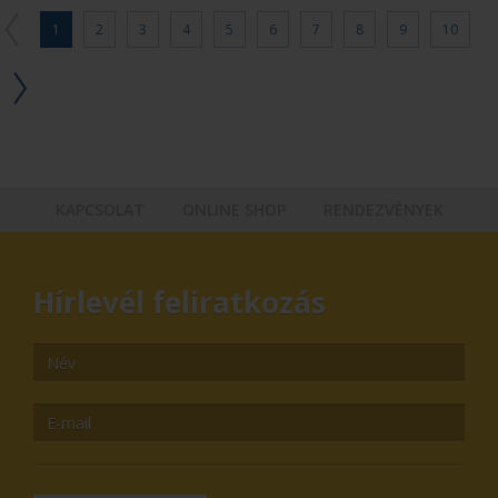
1
2
3
4
5
6
7
8
9
10
KAPCSOLAT
ONLINE SHOP
RENDEZVÉNYEK
Hírlevél feliratkozás