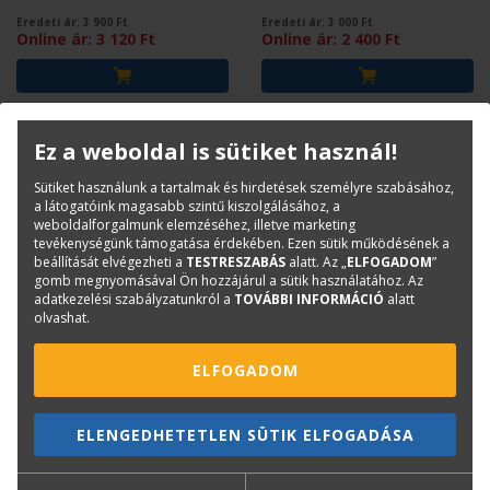
Eredeti ár:
3 900
Ft
Eredeti ár:
3 000
Ft
Online ár:
3 120
Ft
Online ár:
2 400
Ft
Ez a weboldal is sütiket használ!
Sütiket használunk a tartalmak és hirdetések személyre szabásához,
a látogatóink magasabb szintű kiszolgálásához, a
weboldalforgalmunk elemzéséhez, illetve marketing
tevékenységünk támogatása érdekében. Ezen sütik működésének a
beállítását elvégezheti a
TESTRESZABÁS
alatt. Az „
ELFOGADOM
”
gomb megnyomásával Ön hozzájárul a sütik használatához. Az
adatkezelési szabályzatunkról a
TOVÁBBI INFORMÁCIÓ
alatt
olvashat.
DR. SZABÓ LÁSZLÓNÉ-BALOGH
DR. FI ISTVÁN-DR. BOCZ PÉTER-
TAMÁS-FARKAS DÁNIEL-FREUND
GALUSKA JÁNOS-DR. KISGYÖRGY
ELFOGADOM
PÉTER
LAJOS-DR. MAKULA LÁSZLÓ-DR.
Fa- és acélszerkezetek I.
Úthálózatok méretezése
SCHUMANN GÁBOR-VASVÁRI
Példatár
és tervezése
GERGELY
ELENGEDHETETLEN SÜTIK ELFOGADÁSA
Eredeti ár:
3 500
Ft
Eredeti ár:
5 250
Ft
Online ár:
2 800
Ft
Online ár:
4 200
Ft