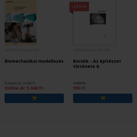
-3 810 Ft
SZERZŐI KOLLEKTÍVA
SZENTKIRÁLYI ZOLTÁN
Biomechanikai modellezés
Barokk - Az építészet
története 6.
Eredeti ár:
6 300
Ft
4 800 Ft
Online ár:
5 040
Ft
990 Ft