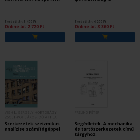
Eredeti ár:
3 400
Ft
Eredeti ár:
4 200
Ft
Online ár:
2 720
Ft
Online ár:
3 360
Ft
VIGH L. GERGELY-HORTOBÁGYI
FREUND PÉTER
ZSOLT-POHL ÁKOS-JOÓ ATTILA
Szerkezetek szeizmikus
Segédletek. A mechanika
analízise számítógéppel
és tartószerkezetek című
tárgyhoz.