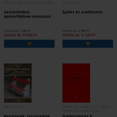
KECSKÉS GÁBOR-SZOBOSZLAI BÉLA
BAJZA JÓZSEF
Geotechnikai-
Épület és szerkezete
építésföldtani útmutató
Eredeti ár:
7 900
Ft
Eredeti ár:
3 900
Ft
Online ár:
6 320
Ft
Online ár:
3 120
Ft
BAKAY ESZTER
SZAKÁL BÉLA-CIMER ZSOLT-KÁTAI-
URBÁN LAJOS-VASS GYULA
Retroterek, retroparkok
Iparbiztonság II.