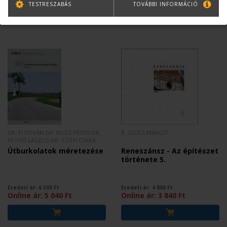
TESTRESZABÁS
TOVÁBBI INFORMÁCIÓ
DR. FI ISTVÁN-DR. BOCZ PÉTER-DR.
B. SZŰCS MARGIT
PETHŐ LÁSZLÓ-DR. TÓTH CSABA
Útburkolatok méretezése
Reneszánsz - Az építészet
története 5.
Eredeti ár:
6 300
Ft
Eredeti ár:
4 800
Ft
Online ár:
5 040
Ft
Online ár:
3 840
Ft