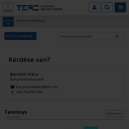
MENÜ
Könyv webáruház
ALMENÜ
Könyv kategóriák
Kérdése van?
Bernáth Klára
Könyvesboltvezető
konyvrendeles@terc.hu
+36 70 670 5194
Tankönyv
Rendezés
- 193 találat