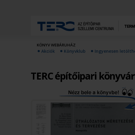
TERM
KÖNYV WEBÁRUHÁZ
Akciók
Könyvklub
Ingyenesen letölt
TERC építőipari könyvá