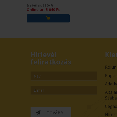
Eredeti ár:
6 300
Ft
Online ár:
5 040
Ft
Hírlevél
Kie
feliratkozás
Rólun
Kapcs
Adatk
Általá
Szabá
Cégad
TOVÁBB
Hírek