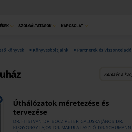
ÉKEK
SZOLGÁLTATÁSOK
KAPCSOLAT
hető könyvek
Könyvesboltjaink
Partnerek és Viszonteladó
ruház
Úthálózatok méretezése és
tervezése
DR. FI ISTVÁN-DR. BOCZ PÉTER-GALUSKA JÁNOS-DR.
KISGYÖRGY LAJOS-DR. MAKULA LÁSZLÓ-DR. SCHUMANN