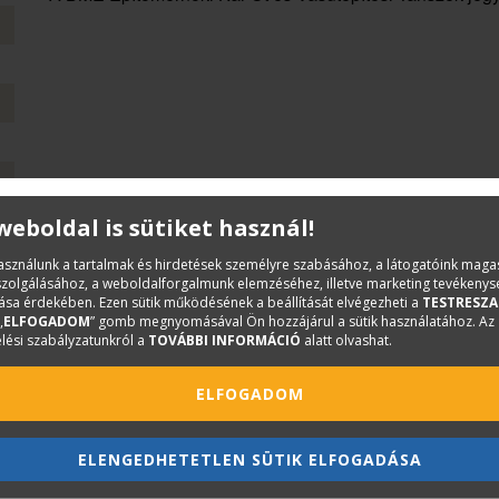
 weboldal is sütiket használ!
használunk a tartalmak és hirdetések személyre szabásához, a látogatóink mag
iszolgálásához, a weboldalforgalmunk elemzéséhez, illetve marketing tevékeny
sa érdekében. Ezen sütik működésének a beállítását elvégezheti a
TESTRESZA
„
ELFOGADOM
” gomb megnyomásával Ön hozzájárul a sütik használatához. Az
lési szabályzatunkról a
TOVÁBBI INFORMÁCIÓ
alatt olvashat.
ELFOGADOM
ELENGEDHETETLEN SÜTIK ELFOGADÁSA