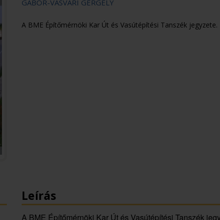
GÁBOR-VASVÁRI GERGELY
A BME Építőmérnöki Kar Út és Vasútépítési Tanszék jegyzete.
Leírás
A BME Építőmérnöki Kar Út és Vasútépítési Tanszék jegy