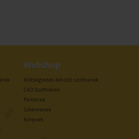
Webshop
verek
Költségvetés-készítő szoftverek
CAD Szoftverek
Plotterek
Szkennerek
Könyvek