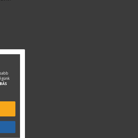
asabb
ségünk
BÁS