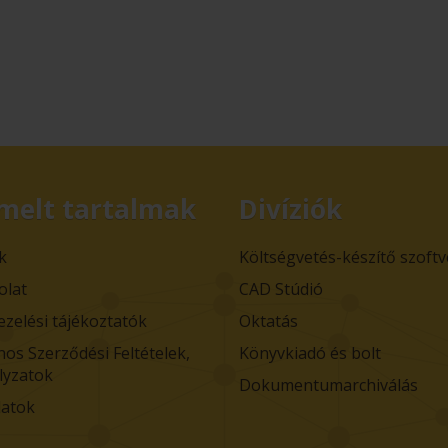
melt tartalmak
Divíziók
k
Költségvetés-készítő szoft
olat
CAD Stúdió
ezelési tájékoztatók
Oktatás
nos Szerződési Feltételek,
Könyvkiadó és bolt
lyzatok
Dokumentumarchiválás
atok