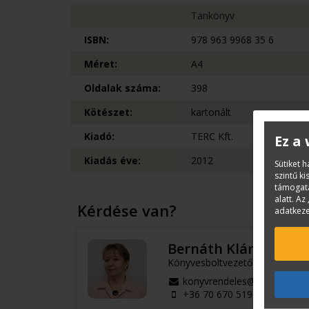
Tankönyv
ISBN:
978 963 9968 35 6
Méret:
A4
Oldalak száma:
398
Kötészet:
kartonált
Kiadó:
TERC Kft.
Ez a
Kiadás éve:
2012
Sütiket 
szintű k
támogatá
alatt. Az 
Kérdése van?
adatkeze
Bernáth Klára
Könyvesboltvezető
konyvrendeles@terc.hu
+36 70 670 5194