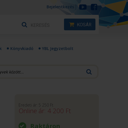
Bejelentkezés
KOSÁR
k
Könyvkiadó
YBL Jegyzetbolt
Eredeti ár:
5 250
Ft
Online ár:
4 200
Ft
Raktáron