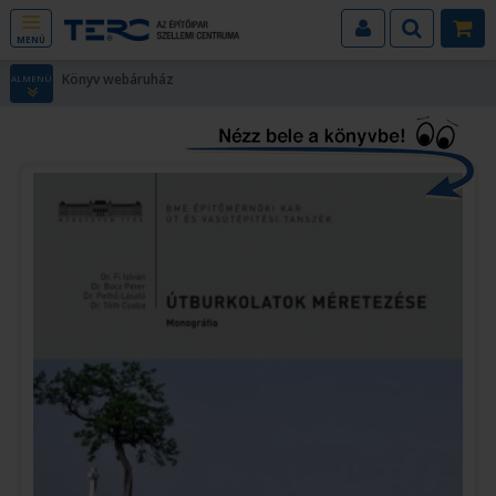
MENÜ
Könyv webáruház
ALMENÜ