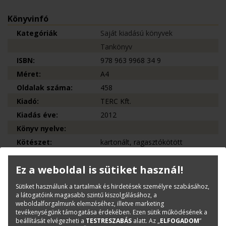
Könyvinfó
Kategóriák
Saját kiadású könyvek
Tankönyv
ISBN:
978 963 9968 34 9
Méret:
A4
Oldalak száma:
458
Kiadó:
TERC Kft.
Kiadás éve:
2012
Könyv nyelve:
Kötészet:
kartonált, ragasztókötött
Ez a weboldal is sütiket használ!
Kérdése van?
Sütiket használunk a tartalmak és hirdetések személyre szabásához,
a látogatóink magasabb szintű kiszolgálásához, a
Bernáth Klára
weboldalforgalmunk elemzéséhez, illetve marketing
Könyvesboltvezető
tevékenységünk támogatása érdekében. Ezen sütik működésének a
beállítását elvégezheti a
TESTRESZABÁS
alatt. Az „
ELFOGADOM
”
konyvrendeles@terc.hu