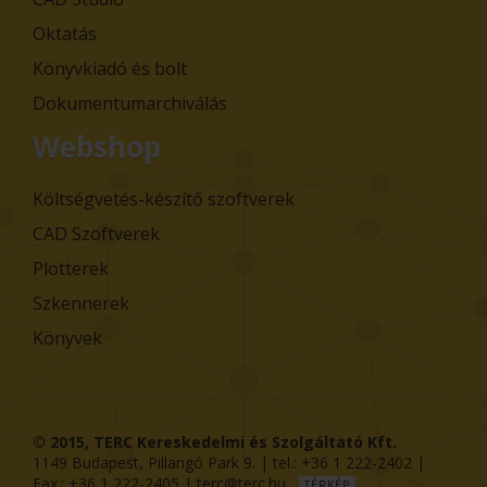
Oktatás
Könyvkiadó és bolt
Dokumentumarchiválás
Webshop
Költségvetés-készítő szoftverek
CAD Szoftverek
Plotterek
Szkennerek
Könyvek
© 2015,
TERC Kereskedelmi és Szolgáltató Kft.
1149
Budapest
,
Pillangó Park 9
. | tel.:
+36 1 222-2402
|
Fax.:
+36 1 222-2405
|
terc@terc.hu
TÉRKÉP