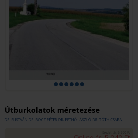
Útburkolatok méretezése
DR. FI ISTVÁN-DR. BOCZ PÉTER-DR. PETHŐ LÁSZLÓ-DR. TÓTH CSABA
Eredeti ár:
6 300
Ft
Online ár:
5 040
Ft